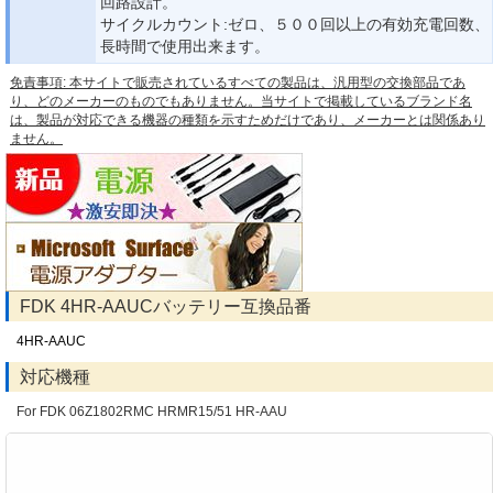
回路設計。
サイクルカウント:ゼロ、５００回以上の有効充電回数、
長時間で使用出来ます。
免責事項: 本サイトで販売されているすべての製品は、汎用型の交換部品であ
り、どのメーカーのものでもありません。当サイトで掲載しているブランド名
は、製品が対応できる機器の種類を示すためだけであり、メーカーとは関係あり
ません。
FDK 4HR-AAUCバッテリー互換品番
4HR-AAUC
対応機種
For FDK 06Z1802RMC HRMR15/51 HR-AAU