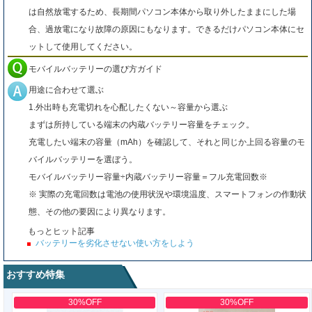
は自然放電するため、長期間パソコン本体から取り外したままにした場
合、過放電になり故障の原因にもなります。できるだけパソコン本体にセ
ットして使用してください。
モバイルバッテリーの選び方ガイド
用途に合わせて選ぶ
1.外出時も充電切れを心配したくない～容量から選ぶ
まずは所持している端末の内蔵バッテリー容量をチェック。
充電したい端末の容量（mAh）を確認して、それと同じか上回る容量のモ
バイルバッテリーを選ぼう。
モバイルバッテリー容量÷内蔵バッテリー容量＝フル充電回数※
※ 実際の充電回数は電池の使用状況や環境温度、スマートフォンの作動状
態、その他の要因により異なります。
もっとヒット記事
バッテリーを劣化させない使い方をしよう
おすすめ特集
30%OFF
30%OFF