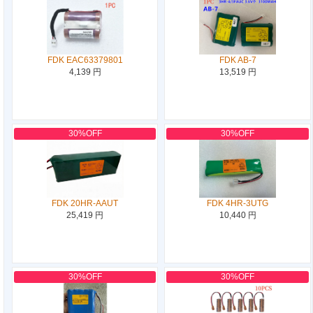
FDK EAC63379801
FDK AB-7
4,139 円
13,519 円
30%OFF
30%OFF
FDK 20HR-AAUT
FDK 4HR-3UTG
25,419 円
10,440 円
30%OFF
30%OFF