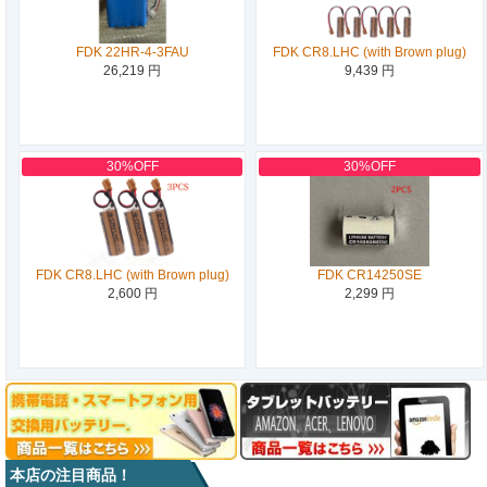
FDK 22HR-4-3FAU
FDK CR8.LHC (with Brown plug)
26,219 円
9,439 円
30%OFF
30%OFF
FDK CR8.LHC (with Brown plug)
FDK CR14250SE
2,600 円
2,299 円
本店の注目商品！