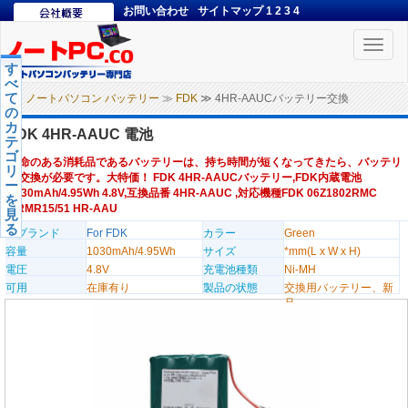
お問い合わせ
サイトマップ
1
2
3
4
Toggle
naviga
す
べ
て
ノートパソコン バッテリー
≫
FDK
≫ 4HR-AAUCバッテリー交換
の
カ
FDK 4HR-AAUC 電池
テ
ゴ
寿命のある消耗品であるバッテリーは、持ち時間が短くなってきたら、バッテリ
リ
ー交換が必要です。大特価！ FDK 4HR-AAUCバッテリー,FDK内蔵電池
ー
1030mAh/4.95Wh 4.8V,互換品番 4HR-AAUC ,対応機種FDK 06Z1802RMC
を
HRMR15/51 HR-AAU
見
る
のブランド
For FDK
カラー
Green
容量
1030mAh/4.95Wh
サイズ
*mm(L x W x H)
電圧
4.8V
充電池種類
Ni-MH
可用
在庫有り
製品の状態
交換用バッテリー、新
品