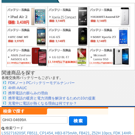
関連商品を探す
各種交換用バッテリーもございます。
FDKノートPCバッテリーモデルナンバー
4HR-AAUC
携帯電話の膨らみの理由
携帯電話の暖房と電力消費を解決するための10の提案
充電中に電話が熱くなる理由は何ですか？
検索ワード
LSS271620SF
,
FB511
,
CP1454
,
HB3-875mAh
,
FB421
,
Z52H 10pcs
,
FDK 14HR-