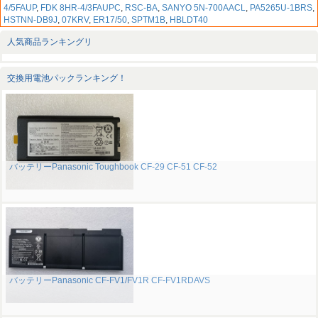
4/5FAUP
,
FDK 8HR-4/3FAUPC
,
RSC-BA
,
SANYO 5N-700AACL
,
PA5265U-1BRS
,
HSTNN-DB9J
,
07KRV
,
ER17/50
,
SPTM1B
,
HBLDT40
人気商品ランキングリ
交換用電池パックランキング！
バッテリーPanasonic Toughbook CF-29 CF-51 CF-52
バッテリーPanasonic CF-FV1/FV1R CF-FV1RDAVS