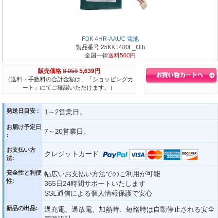
FDK 4HR-AAUC 電池
製品番号 25KK1480F_Oth
全国一律
送料560円
販売価格
8,056
5,639円
（送料・手数料の合計金額は、「ショッピングカ
ート」にてご確認いただけます。）
発送日目安 :
1～2営業日。
お届け予定日
7～20営業日。
:
お支払い方
クレジットカード:
法:
安全性と利便
幅広いお支払い方法でのご利用が可能
性:
365日24時間サポートいたします
SSL通信による個人情報保護で安心
新品の出品:
過充電、過放電、加熱時、短絡時は自動停止される安全