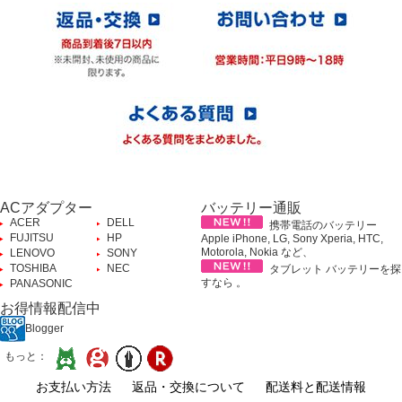
ACアダプター
バッテリー通販
ACER
DELL
携帯電話のバッテリー
FUJITSU
HP
Apple iPhone, LG, Sony Xperia, HTC,
Motorola, Nokia など、
LENOVO
SONY
TOSHIBA
NEC
タブレット バッテリーを探
すなら 。
PANASONIC
お得情報配信中
Blogger
もっと：
お支払い方法
返品・交換について
配送料と配送情報