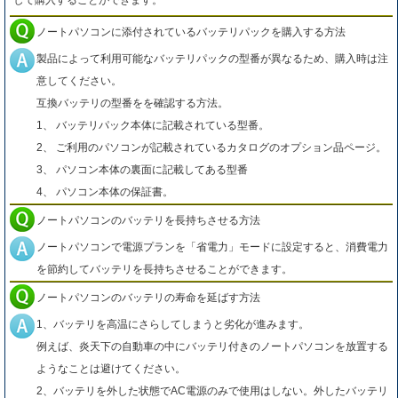
して購入することができます。
ノートパソコンに添付されているバッテリパックを購入する方法
製品によって利用可能なバッテリパックの型番が異なるため、購入時は注
意してください。
互換バッテリの型番をを確認する方法。
1、 バッテリパック本体に記載されている型番。
2、 ご利用のパソコンが記載されているカタログのオプション品ページ。
3、 パソコン本体の裏面に記載してある型番
4、 パソコン本体の保証書。
ノートパソコンのバッテリを長持ちさせる方法
ノートパソコンで電源プランを「省電力」モードに設定すると、消費電力
を節約してバッテリを長持ちさせることができます。
ノートパソコンのバッテリの寿命を延ばす方法
1、バッテリを高温にさらしてしまうと劣化が進みます。
例えば、炎天下の自動車の中にバッテリ付きのノートパソコンを放置する
ようなことは避けてください。
2、バッテリを外した状態でAC電源のみで使用はしない。外したバッテリ