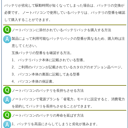
バッテリが劣化して駆動時間が短くなってしまった場合は、バッテリの交換が
必要です。 ノートパソコンで使用しているバッテリは、バッテリの型番を確認
して購入することができます。
ノートパソコンに添付されているバッテリパックを購入する方法
製品によって利用可能なバッテリパックの型番が異なるため、購入時は注
意してください。
互換バッテリの型番をを確認する方法。
1、 バッテリパック本体に記載されている型番。
2、 ご利用のパソコンが記載されているカタログのオプション品ページ。
3、 パソコン本体の裏面に記載してある型番
4、 パソコン本体の保証書。
ノートパソコンのバッテリを長持ちさせる方法
ノートパソコンで電源プランを「省電力」モードに設定すると、消費電力
を節約してバッテリを長持ちさせることができます。
ノートパソコンのバッテリの寿命を延ばす方法
1、バッテリを高温にさらしてしまうと劣化が進みます。