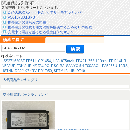
関連商品を探す
各種交換用バッテリーもございます。
DYNABOOKノートPCバッテリーモデルナンバー
PS0107UA1BRS
携帯電話の膨らみの理由
携帯電話の暖房と電力消費を解決するための10の提案
充電中に電話が熱くなる理由は何ですか？
検索ワード
LSS271620SF
,
FB511
,
CP1454
,
HB3-875mAh
,
FB421
,
Z52H 10pcs
,
FDK 14HR-
4/5FAUP
,
FDK 8HR-4/3FAUPC
,
RSC-BA
,
SANYO 5N-700AACL
,
PA5265U-1BRS
,
HSTNN-DB9J
,
07KRV
,
ER17/50
,
SPTM1B
,
HBLDT40
人気商品ランキングリ
交換用電池パックランキング！