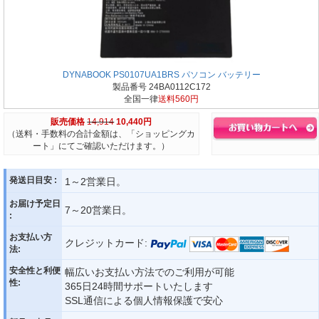
DYNABOOK PS0107UA1BRS パソコン バッテリー
製品番号 24BA0112C172
全国一律
送料560円
販売価格
14,914
10,440円
（送料・手数料の合計金額は、「ショッピングカ
ート」にてご確認いただけます。）
発送日目安 :
1～2営業日。
お届け予定日
7～20営業日。
:
お支払い方
クレジットカード:
法:
安全性と利便
幅広いお支払い方法でのご利用が可能
性:
365日24時間サポートいたします
SSL通信による個人情報保護で安心