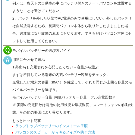
例えば、炎天下の自動車の中にバッテリ付きのノートパソコンを放置する
ようなことは避けてください。
2、バッテリを外した状態でAC電源のみで使用はしない。外したバッテリ
は自然放電するため、長期間パソコン本体から取り外したままにした場
合、過放電になり故障の原因にもなります。できるだけパソコン本体にセ
ットして使用してください。
モバイルバッテリーの選び方ガイド
用途に合わせて選ぶ
1.外出時も充電切れを心配したくない～容量から選ぶ
まずは所持している端末の内蔵バッテリー容量をチェック。
充電したい端末の容量（mAh）を確認して、それと同じか上回る容量のモ
バイルバッテリーを選ぼう。
モバイルバッテリー容量÷内蔵バッテリー容量＝フル充電回数※
※ 実際の充電回数は電池の使用状況や環境温度、スマートフォンの作動状
態、その他の要因により異なります。
もっとヒット記事
ラップトップバッテリーのインストール手順
パソコンのスピーカーから鳴るノイズを防ぐ方法