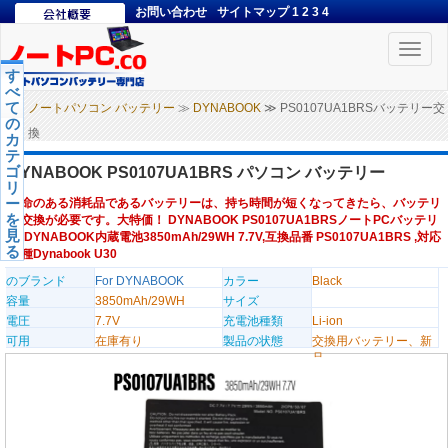
お問い合わせ
サイトマップ
1
2
3
4
Toggle
naviga
す
べ
て
ノートパソコン バッテリー
≫
DYNABOOK
≫ PS0107UA1BRSバッテリー交
の
換
カ
テ
ゴ
DYNABOOK PS0107UA1BRS パソコン バッテリー
リ
ー
寿命のある消耗品であるバッテリーは、持ち時間が短くなってきたら、バッテリ
を
ー交換が必要です。大特価！ DYNABOOK PS0107UA1BRSノートPCバッテリ
見
ー,DYNABOOK内蔵電池3850mAh/29WH 7.7V,互換品番 PS0107UA1BRS ,対応
る
機種Dynabook U30
のブランド
For DYNABOOK
カラー
Black
容量
3850mAh/29WH
サイズ
電圧
7.7V
充電池種類
Li-ion
可用
在庫有り
製品の状態
交換用バッテリー、新
品