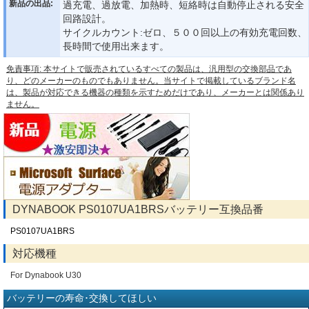
新品の出品:
過充電、過放電、加熱時、短絡時は自動停止される安全
回路設計。
サイクルカウント:ゼロ、５００回以上の有効充電回数、
長時間で使用出来ます。
免責事項: 本サイトで販売されているすべての製品は、汎用型の交換部品であ
り、どのメーカーのものでもありません。当サイトで掲載しているブランド名
は、製品が対応できる機器の種類を示すためだけであり、メーカーとは関係あり
ません。
DYNABOOK PS0107UA1BRSバッテリー互換品番
PS0107UA1BRS
対応機種
For Dynabook U30
バッテリーの寿命･交換してほしい