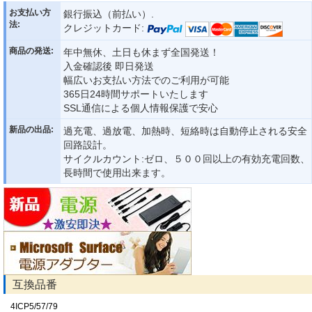
お支払い方
銀行振込（前払い）.
法:
クレジットカード:
商品の発送:
年中無休、土日も休まず全国発送！
入金確認後 即日発送
幅広いお支払い方法でのご利用が可能
365日24時間サポートいたします
SSL通信による個人情報保護で安心
新品の出品:
過充電、過放電、加熱時、短絡時は自動停止される安全
回路設計。
サイクルカウント:ゼロ、５００回以上の有効充電回数、
長時間で使用出来ます。
互換品番
4ICP5/57/79