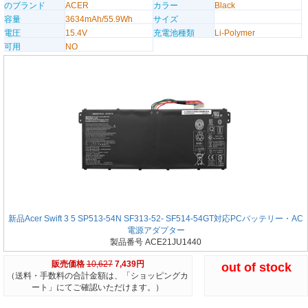
のブランド
ACER
カラー
Black
容量
3634mAh/55.9Wh
サイズ
電圧
15.4V
充電池種類
Li-Polymer
可用
NO
新品Acer Swift 3 5 SP513-54N SF313-52- SF514-54GT対応PCバッテリー・AC
電源アダプター
製品番号 ACE21JU1440
販売価格
10,627
7,439円
out of stock
（送料・手数料の合計金額は、「ショッピングカ
ート」にてご確認いただけます。）