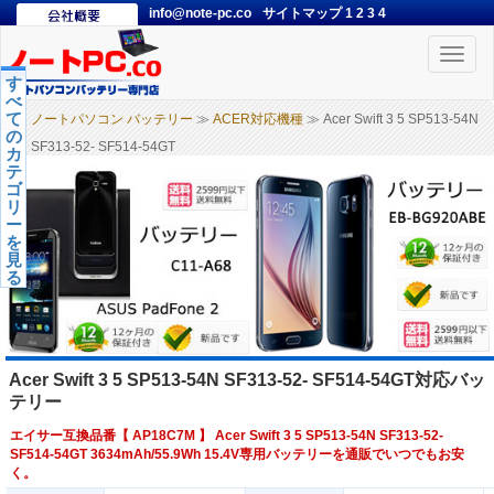
info@note-pc.co
サイトマップ
1
2
3
4
Toggle
naviga
す
べ
て
ノートパソコン バッテリー
≫
ACER対応機種
≫ Acer Swift 3 5 SP513-54N
の
SF313-52- SF514-54GT
カ
テ
ゴ
リ
ー
を
見
る
Acer Swift 3 5 SP513-54N SF313-52- SF514-54GT対応バッ
テリー
エイサー互換品番【
AP18C7M
】 Acer Swift 3 5 SP513-54N SF313-52-
SF514-54GT 3634mAh/55.9Wh 15.4V専用バッテリーを通販でいつでもお安
く。