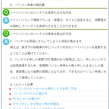
4、 パソコン本体の保証書。
ノートパソコンのバッテリを長持ちさせる方法
ノートパソコンで電源プランを「省電力」モードに設定すると、消費電力
を節約してバッテリを長持ちさせることができます。
ノートパソコンのバッテリの寿命を延ばす方法
1、バッテリを高温にさらしてしまうと劣化が進みます。
例えば、炎天下の自動車の中にバッテリ付きのノートパソコンを放置する
ようなことは避けてください。
2、バッテリを外した状態でAC電源のみで使用はしない。外したバッテリ
は自然放電するため、長期間パソコン本体から取り外したままにした場
合、過放電になり故障の原因にもなります。できるだけパソコン本体にセ
ットして使用してください。
もっとヒット記事
パソコンのスピーカーから鳴るノイズを防ぐ方法
パソコンのマウスの選び方
PCモニターの選び方
マウスポインタが消えた時の対処法