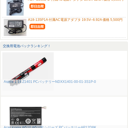
A18-135P1A 付属AC電源アダプタ 19.5V--6.92A 価格 5,500円
交換用電池パックランキング！
Aspire 1 14 Z1401 PCバッテリーNDXX1401-00-01-3S1P-0
Acer Iconia W510 W510P シリーズ PCバッテリーAP12D8K