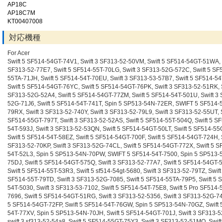
AP18C
AP18C7M
KT00407008
対応機種
For Acer
Swift 5 SF514-54GT-74V1, Swift 3 SF313-52-50VM, Swift 5 SF514-54GT-51WA, 
SF313-52-77E7, Swift 5 SF514-55T-70LG, Swift 3 SF313-52G-572C, Swift 5 SF
55TA-71JH, Swift 5 SF514-54T-70EU, Swift 3 SF313-53-57B7, Swift 5 SF514-54
Swift 5 SF514-54GT-76YC, Swift 5 SF514-54GT-76PK, Swift 3 SF313-52-51RK, S
SF313-52G-52A4, Swift 5 SF514-54GT-77ZM, Swift 5 SF514-54T-501U, Swift 3
52G-71J6, Swift 5 SF514-54T-741T, Spin 5 SP513-54N-72ER, SWIFT 5 SF514-
79RX, Swift 3 SF313-52-740Y, Swift 3 SF313-52-79L9, Swift 3 SF313-52-55UT, S
SF514-55GT-797T, Swift 3 SF313-52-52AS, Swift 5 SF514-55T-504Q, Swift 5 S
54T-593J, Swift 3 SF313-52-53QN, Swift 5 SF514-54GT-50LT, Swift 5 SF514-5
Swift 5 SF514-54T-58EZ, Swift 5 SF514-54GT-700F, Swift 5 SF514-54GT-724H, S
SF313-52-70KP, Swift 3 SF313-52G-74CL, Swift 5 SF514-54GT-772X, Swift 5 S
54T-52L3, Spin 5 SP513-54N-70PW, SWIFT 5 SF514-54T-7500, Spin 5 SP513-
75DJ, Swift 5 SF514-54GT-575Q, Swift 3 SF313-52-77A7, Swift 5 SF514-54GT-
Swift 5 SF514-55T-53R3, Swift 5 sf514-54gt-5680, Swift 3 SF313-52-79TZ, Swift
SF514-55T-79TD, Swift 3 SF313-52G-7085, Swift 5 SF514-55TA-79P5, Swift 5 
54T-5030, Swift 3 SF313-53-7102, Swift 5 SF514-54T-75E8, Swift 5 Pro SF514-
7696, Swift 5 SF514-54GT-51RG, Swift 3 SF313-52-5356, Swift 3 SF313-52G-74
5 SF514-54GT-72FP, Swift 5 SF514-54T-76GW, Spin 5 SP513-54N-70GZ, Swift 
54T-77XV, Spin 5 SP513-54N-70JH, Swift 5 SF514-54GT-701J, Swift 3 SF313-5
swift 3 sf313-52-54a8, Swift 5 SF514-55GT-75Y3, Swift 3 SF313-52-51MQ, Swift