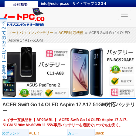
info@note-pc.co
サイトマップ
1
2
3
4
Toggle
naviga
す
べ
て
ノートパソコン バッテリー
≫
ACER対応機種
≫ ACER Swift Go 14 OLED
の
Aspire 17 A17-51GM
カ
テ
ゴ
リ
ー
を
見
る
ACER Swift Go 14 OLED Aspire 17 A17-51GM対応バッテリ
ー
エイサー互換品番【
AP23ABL
】 ACER Swift Go 14 OLED Aspire 17 A17-
51GM 5190mAh/60Wh 11.55V専用バッテリーを通販でいつでもお安く。
のブランド
ACER
カラー
Black