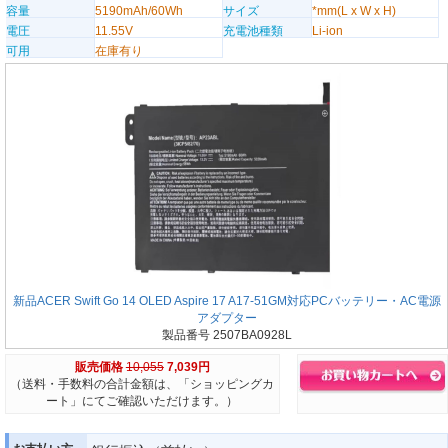
容量
5190mAh/60Wh
サイズ
*mm(L x W x H)
電圧
11.55V
充電池種類
Li-ion
可用
在庫有り
新品ACER Swift Go 14 OLED Aspire 17 A17-51GM対応PCバッテリー・AC電源
アダプター
製品番号 2507BA0928L
販売価格
10,055
7,039円
（送料・手数料の合計金額は、「ショッピングカ
ート」にてご確認いただけます。）