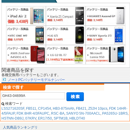
関連商品を探す
各種交換用バッテリーもございます。
ノートPCバッテリーモデルナンバー
検索ワード
LSS271620SF
,
FB511
,
CP1454
,
HB3-875mAh
,
FB421
,
Z52H 10pcs
,
FDK 14HR-
4/5FAUP
,
FDK 8HR-4/3FAUPC
,
RSC-BA
,
SANYO 5N-700AACL
,
PA5265U-1BRS
,
HSTNN-DB9J
,
07KRV
,
ER17/50
,
SPTM1B
,
HBLDT40
人気商品ランキングリ