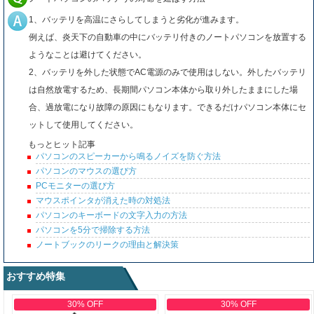
1、バッテリを高温にさらしてしまうと劣化が進みます。
例えば、炎天下の自動車の中にバッテリ付きのノートパソコンを放置する
ようなことは避けてください。
2、バッテリを外した状態でAC電源のみで使用はしない。外したバッテリ
は自然放電するため、長期間パソコン本体から取り外したままにした場
合、過放電になり故障の原因にもなります。できるだけパソコン本体にセ
ットして使用してください。
もっとヒット記事
パソコンのスピーカーから鳴るノイズを防ぐ方法
パソコンのマウスの選び方
PCモニターの選び方
マウスポインタが消えた時の対処法
パソコンのキーボードの文字入力の方法
パソコンを5分で掃除する方法
ノートブックのリークの理由と解決策
おすすめ特集
30% OFF
30% OFF