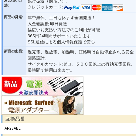
お支払い方
銀行振込（前払い）.
法:
クレジットカード:
商品の発送:
年中無休、土日も休まず全国発送！
入金確認後 即日発送
幅広いお支払い方法でのご利用が可能
365日24時間サポートいたします
SSL通信による個人情報保護で安心
新品の出品:
過充電、過放電、加熱時、短絡時は自動停止される安全
回路設計。
サイクルカウント:ゼロ、５００回以上の有効充電回数、
長時間で使用出来ます。
互換品番
AP23ABL