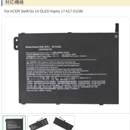
対応機種
For ACER Swift Go 14 OLED Aspire 17 A17-51GM