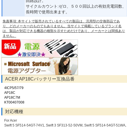
回路設計。
サイクルカウント:ゼロ、５００回以上の有効充電回数、
長時間で使用出来ます。
免責事項: 本サイトで販売されているすべての製品は、汎用型の交換部品であ
り、どのメーカーのものでもありません。当サイトで掲載しているブランド名
は、製品が対応できる機器の種類を示すためだけであり、メーカーとは関係あり
ません。
ACER AP18Cバッテリー互換品番
4ICP5/57/79
AP18C
AP18C7M
KT00407008
対応機種
For Acer
Swift 5 SF514-54GT-74V1, Swift 3 SF313-52-50VM, Swift 5 SF514-54GT-51WA, 