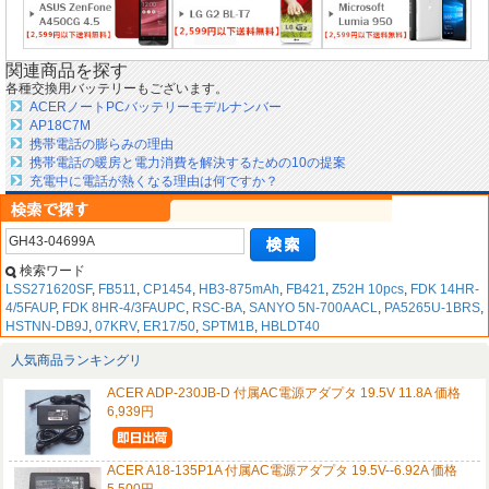
関連商品を探す
各種交換用バッテリーもございます。
ACERノートPCバッテリーモデルナンバー
AP18C7M
携帯電話の膨らみの理由
携帯電話の暖房と電力消費を解決するための10の提案
充電中に電話が熱くなる理由は何ですか？
検索ワード
LSS271620SF
,
FB511
,
CP1454
,
HB3-875mAh
,
FB421
,
Z52H 10pcs
,
FDK 14HR-
4/5FAUP
,
FDK 8HR-4/3FAUPC
,
RSC-BA
,
SANYO 5N-700AACL
,
PA5265U-1BRS
,
HSTNN-DB9J
,
07KRV
,
ER17/50
,
SPTM1B
,
HBLDT40
人気商品ランキングリ
ACER ADP-230JB-D 付属AC電源アダプタ 19.5V 11.8A 価格
6,939円
ACER A18-135P1A 付属AC電源アダプタ 19.5V--6.92A 価格