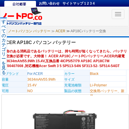
お問い合わせ
サイトマップ
1
2
3
4
Toggle
naviga
す
べ
て
ノートパソコン バッテリー
≫
ACER
≫ AP18Cバッテリー交換
の
カ
ACER AP18C パソコン バッテリー
テ
ゴ
寿命のある消耗品であるバッテリーは、持ち時間が短くなってきたら、バッテリ
リ
ー交換が必要です。大特価！ ACER AP18CノートPCバッテリー,ACER内蔵電
ー
池3634mAh/55.9Wh 15.4V,互換品番 4ICP5/57/79 AP18C AP18C7M
を
KT00407008 ,対応機種Acer Swift 3 5 SP513-54N SF313-52- SF514-54GT
見
る
のブランド
For ACER
カラー
Black
容量
3634mAh/55.9Wh
サイズ
電圧
15.4V
充電池種類
Li-Polymer
可用
NO
製品の状態
交換用バッテリー、新
品