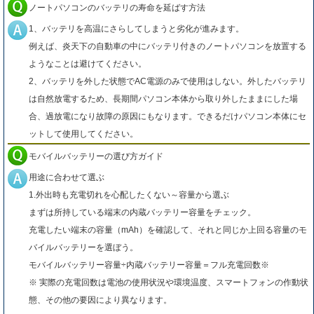
ノートパソコンのバッテリの寿命を延ばす方法
1、バッテリを高温にさらしてしまうと劣化が進みます。
例えば、炎天下の自動車の中にバッテリ付きのノートパソコンを放置する
ようなことは避けてください。
2、バッテリを外した状態でAC電源のみで使用はしない。外したバッテリ
は自然放電するため、長期間パソコン本体から取り外したままにした場
合、過放電になり故障の原因にもなります。できるだけパソコン本体にセ
ットして使用してください。
モバイルバッテリーの選び方ガイド
用途に合わせて選ぶ
1.外出時も充電切れを心配したくない～容量から選ぶ
まずは所持している端末の内蔵バッテリー容量をチェック。
充電したい端末の容量（mAh）を確認して、それと同じか上回る容量のモ
バイルバッテリーを選ぼう。
モバイルバッテリー容量÷内蔵バッテリー容量＝フル充電回数※
※ 実際の充電回数は電池の使用状況や環境温度、スマートフォンの作動状
態、その他の要因により異なります。