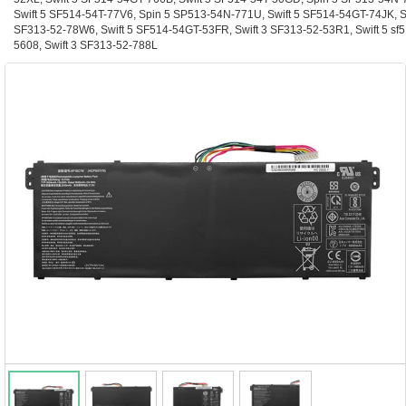
Swift 5 SF514-54T-77V6, Spin 5 SP513-54N-771U, Swift 5 SF514-54GT-74JK, Sw
SF313-52-78W6, Swift 5 SF514-54GT-53FR, Swift 3 SF313-52-53R1, Swift 5 sf5
5608, Swift 3 SF313-52-788L