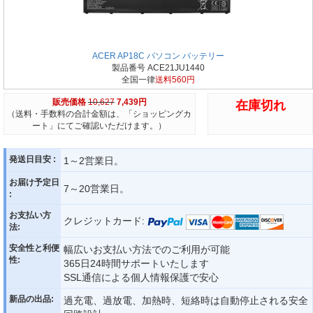
ACER AP18C パソコン バッテリー
製品番号 ACE21JU1440
全国一律
送料560円
販売価格
10,627
7,439円
在庫切れ
（送料・手数料の合計金額は、「ショッピングカ
ート」にてご確認いただけます。）
発送日目安 :
1～2営業日。
お届け予定日
7～20営業日。
:
お支払い方
クレジットカード:
法:
安全性と利便
幅広いお支払い方法でのご利用が可能
性:
365日24時間サポートいたします
SSL通信による個人情報保護で安心
新品の出品:
過充電、過放電、加熱時、短絡時は自動停止される安全