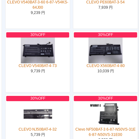
CLEVO V540BAT-3-60 6-87-V54KS-
CLEVO PE60BAT-3-54
64J00
7,939 円
9,239 円
30%OFF
30%OFF
CLEVO V540BAT-4-73
CLEVO X560BAT-4-80
9,739 円
10,039 円
30%OFF
30%OFF
CLEVO NJ50BAT-4-32
Clevo NF50BAT-3 6-87-N50VS-31E
5,739 円
6-87-N50VS-31E00