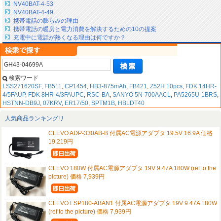
NV40BAT-4-53
NV40BAT-4-49
携帯電話の膨らみの理由
携帯電話の暖房と電力消費を解決するための10の提案
充電中に電話が熱くなる理由は何ですか？
検索ワード
LSS271620SF
,
FB511
,
CP1454
,
HB3-875mAh
,
FB421
,
Z52H 10pcs
,
FDK 14HR-
4/5FAUP
,
FDK 8HR-4/3FAUPC
,
RSC-BA
,
SANYO 5N-700AACL
,
PA5265U-1BRS
,
HSTNN-DB9J
,
07KRV
,
ER17/50
,
SPTM1B
,
HBLDT40
人気商品ランキングリ
CLEVO ADP-330AB-B 付属AC電源アダプタ 19.5V 16.9A 価格
19,219円
CLEVO 180W 付属AC電源アダプタ 19V 9.47A 180W (ref to the
picture) 価格 7,939円
CLEVO FSP180-ABAN1 付属AC電源アダプタ 19V 9.47A 180W
(ref to the picture) 価格 7,939円