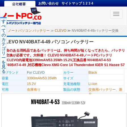
お問い合わせ
サイトマップ
1
2
3
4
Toggle
naviga
す
べ
て
ノートパソコン バッテリー
≫
CLEVO
≫ NV40BAT-4-49バッテリー交換
の
カ
CLEVO NV40BAT-4-49 パソコン バッテリー
テ
ゴ
寿命のある消耗品であるバッテリーは、持ち時間が短くなってきたら、バッテリ
リ
ー交換が必要です。大特価！ CLEVO NV40BAT-4-49ノートPCバッテリ
ー
ー,CLEVO内蔵電池3390mAh/53.35Wh 15.2V,互換品番 NV40BAT-4-53
を
NV40BAT-4-49 ,対応機種Clevo XMG Core 14 Thunderobot IGER S1 Hasee S7
見
る
のブランド
For CLEVO
カラー
Black
容量
3390mAh/53.35Wh
サイズ
電圧
15.2V
充電池種類
Li-ion
可用
在庫有り
製品の状態
交換用バッテリー、新
品