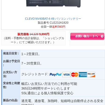
CLEVO NV40BAT-4-49 パソコン バッテリー
製品番号 CLE23JA1820
全国一律
送料560円
販売価格
14,129
9,890円
（送料・手数料の合計金額は、「ショッピングカ
ート」にてご確認いただけます。）
発送日目安 :
1～2営業日。
お届け予定日
7～20営業日。
:
お支払い方
クレジットカード:
法:
安全性と利便
幅広いお支払い方法でのご利用が可能
性:
365日24時間サポートいたします
SSL通信による個人情報保護で安心
新品の出品:
過充電、過放電、加熱時、短絡時は自動停止される安全