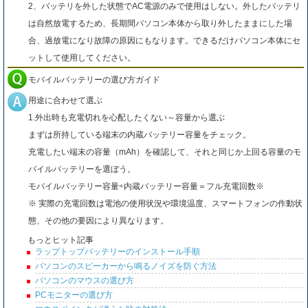
2、バッテリを外した状態でAC電源のみで使用はしない。外したバッテリ
は自然放電するため、長期間パソコン本体から取り外したままにした場
合、過放電になり故障の原因にもなります。できるだけパソコン本体にセ
ットして使用してください。
モバイルバッテリーの選び方ガイド
用途に合わせて選ぶ
1.外出時も充電切れを心配したくない～容量から選ぶ
まずは所持している端末の内蔵バッテリー容量をチェック。
充電したい端末の容量（mAh）を確認して、それと同じか上回る容量のモ
バイルバッテリーを選ぼう。
モバイルバッテリー容量÷内蔵バッテリー容量＝フル充電回数※
※ 実際の充電回数は電池の使用状況や環境温度、スマートフォンの作動状
態、その他の要因により異なります。
もっとヒット記事
ラップトップバッテリーのインストール手順
パソコンのスピーカーから鳴るノイズを防ぐ方法
パソコンのマウスの選び方
PCモニターの選び方