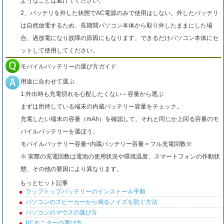
ようなことは避けてください。
2、バッテリを外した状態でAC電源のみで使用はしない。外したバッテリ
は自然放電するため、長期間パソコン本体から取り外したままにした場
合、過放電になり故障の原因にもなります。できるだけパソコン本体にセ
ットして使用してください。
モバイルバッテリーの選び方ガイド
用途に合わせて選ぶ
1.外出時も充電切れを心配したくない～容量から選ぶ
まずは所持している端末の内蔵バッテリー容量をチェック。
充電したい端末の容量（mAh）を確認して、それと同じか上回る容量のモ
バイルバッテリーを選ぼう。
モバイルバッテリー容量÷内蔵バッテリー容量＝フル充電回数※
※ 実際の充電回数は電池の使用状況や環境温度、スマートフォンの作動状
態、その他の要因により異なります。
もっとヒット記事
ラップトップバッテリーのインストール手順
パソコンのスピーカーから鳴るノイズを防ぐ方法
パソコンのマウスの選び方
PCモニターの選び方