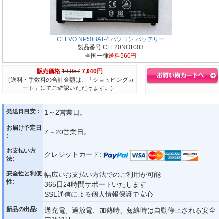
CLEVO NP50BAT-4 パソコン バッテリー
製品番号 CLE20NO1003
全国一律
送料560円
販売価格
10,057
7,040円
（送料・手数料の合計金額は、「ショッピングカ
ート」にてご確認いただけます。）
発送日目安 :
1～2営業日。
お届け予定日
7～20営業日。
:
お支払い方
クレジットカード:
法:
安全性と利便
幅広いお支払い方法でのご利用が可能
性:
365日24時間サポートいたします
SSL通信による個人情報保護で安心
新品の出品:
過充電、過放電、加熱時、短絡時は自動停止される安全