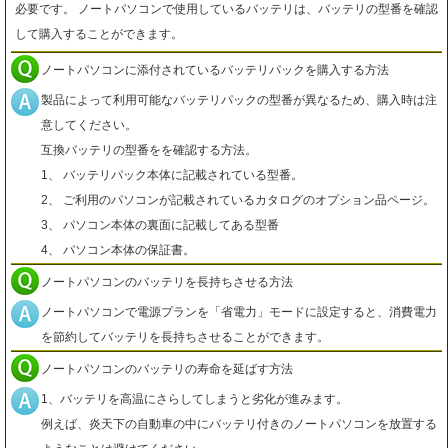
必要です。 ノートパソコンで使用しているバッテリは、バッテリの型番を確認
して購入することができます。
ノートパソコンに添付されているバッテリパックを購入する方法
製品によって利用可能なバッテリパックの型番が異なるため、購入時は注
意してください。
互換バッテリの型番をを確認する方法。
1、 バッテリパック本体に記載されている型番。
2、 ご利用のパソコンが記載されているカタログのオプション品ページ。
3、 パソコン本体の裏面に記載してある型番
4、 パソコン本体の保証書。
ノートパソコンのバッテリを長持ちさせる方法
ノートパソコンで電源プランを「省電力」モードに設定すると、消費電力
を節約してバッテリを長持ちさせることができます。
ノートパソコンのバッテリの寿命を延ばす方法
1、バッテリを高温にさらしてしまうと劣化が進みます。
例えば、炎天下の自動車の中にバッテリ付きのノートパソコンを放置する