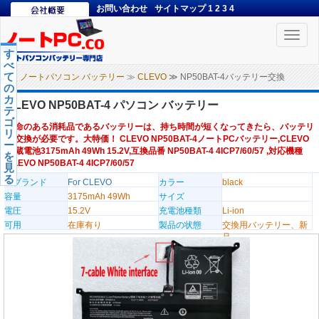
お問い合わせ
サイトマップ
1
2
3
4
Toggle
naviga
す
べ
て
ノートパソコン バッテリー
≫
CLEVO
≫ NP50BAT-4バッテリー交換
の
カ
CLEVO NP50BAT-4 パソコン バッテリー
テ
ゴ
寿命のある消耗品であるバッテリーは、持ち時間が短くなってきたら、バッテリ
リ
ー交換が必要です。大特価！ CLEVO NP50BAT-4ノートPCバッテリー,CLEVO
ー
内蔵電池3175mAh 49Wh 15.2V,互換品番 NP50BAT-4 4ICP7/60/57 ,対応機種
を
CLEVO NP50BAT-4 4ICP7/60/57
見
る
のブランド
For CLEVO
カラー
black
容量
3175mAh 49Wh
サイズ
電圧
15.2V
充電池種類
Li-ion
可用
在庫有り
製品の状態
交換用バッテリー、新
品