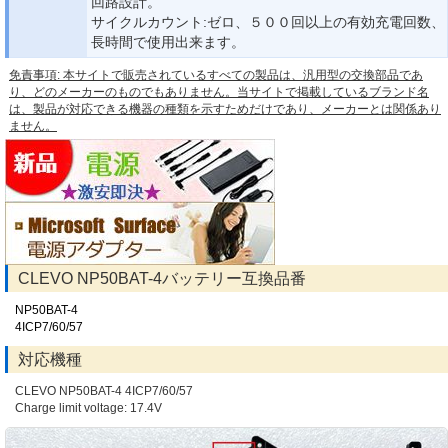
回路設計。
サイクルカウント:ゼロ、５００回以上の有効充電回数、
長時間で使用出来ます。
免責事項: 本サイトで販売されているすべての製品は、汎用型の交換部品であ
り、どのメーカーのものでもありません。当サイトで掲載しているブランド名
は、製品が対応できる機器の種類を示すためだけであり、メーカーとは関係あり
ません。
CLEVO NP50BAT-4バッテリー互換品番
NP50BAT-4
4ICP7/60/57
対応機種
CLEVO NP50BAT-4 4ICP7/60/57
Charge limit voltage: 17.4V