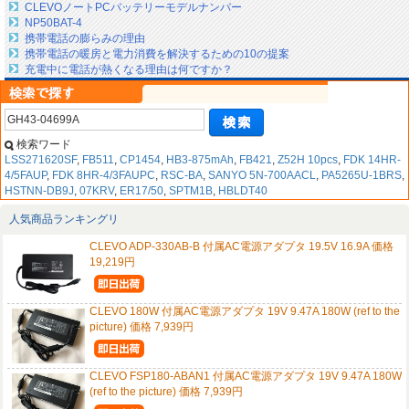
CLEVOノートPCバッテリーモデルナンバー
NP50BAT-4
携帯電話の膨らみの理由
携帯電話の暖房と電力消費を解決するための10の提案
充電中に電話が熱くなる理由は何ですか？
検索ワード
LSS271620SF
,
FB511
,
CP1454
,
HB3-875mAh
,
FB421
,
Z52H 10pcs
,
FDK 14HR-
4/5FAUP
,
FDK 8HR-4/3FAUPC
,
RSC-BA
,
SANYO 5N-700AACL
,
PA5265U-1BRS
,
HSTNN-DB9J
,
07KRV
,
ER17/50
,
SPTM1B
,
HBLDT40
人気商品ランキングリ
CLEVO ADP-330AB-B 付属AC電源アダプタ 19.5V 16.9A 価格
19,219円
CLEVO 180W 付属AC電源アダプタ 19V 9.47A 180W (ref to the
picture) 価格 7,939円
CLEVO FSP180-ABAN1 付属AC電源アダプタ 19V 9.47A 180W
(ref to the picture) 価格 7,939円