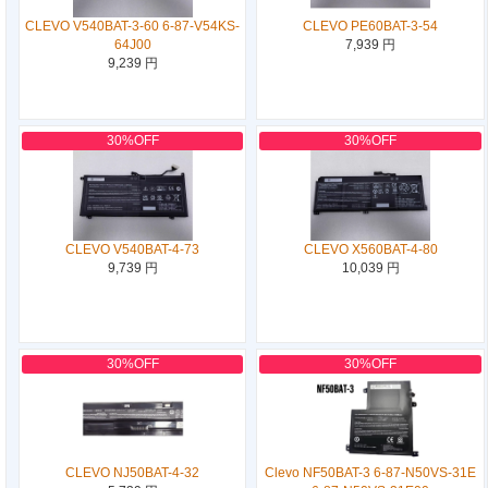
CLEVO V540BAT-3-60 6-87-V54KS-
CLEVO PE60BAT-3-54
64J00
7,939 円
9,239 円
30%OFF
30%OFF
CLEVO V540BAT-4-73
CLEVO X560BAT-4-80
9,739 円
10,039 円
30%OFF
30%OFF
CLEVO NJ50BAT-4-32
Clevo NF50BAT-3 6-87-N50VS-31E