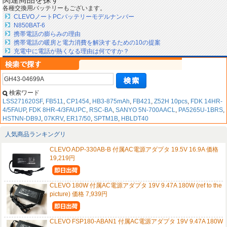
各種交換用バッテリーもございます。
CLEVOノートPCバッテリーモデルナンバー
N850BAT-6
携帯電話の膨らみの理由
携帯電話の暖房と電力消費を解決するための10の提案
充電中に電話が熱くなる理由は何ですか？
検索ワード
LSS271620SF
,
FB511
,
CP1454
,
HB3-875mAh
,
FB421
,
Z52H 10pcs
,
FDK 14HR-
4/5FAUP
,
FDK 8HR-4/3FAUPC
,
RSC-BA
,
SANYO 5N-700AACL
,
PA5265U-1BRS
,
HSTNN-DB9J
,
07KRV
,
ER17/50
,
SPTM1B
,
HBLDT40
人気商品ランキングリ
CLEVO ADP-330AB-B 付属AC電源アダプタ 19.5V 16.9A 価格
19,219円
CLEVO 180W 付属AC電源アダプタ 19V 9.47A 180W (ref to the
picture) 価格 7,939円
CLEVO FSP180-ABAN1 付属AC電源アダプタ 19V 9.47A 180W