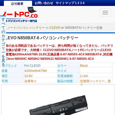
お問い合わせ
サイトマップ
1
2
3
4
Toggle
naviga
す
べ
て
ノートパソコン バッテリー
≫
CLEVO
≫ N850BAT-6バッテリー交換
の
カ
CLEVO N850BAT-6 パソコン バッテリー
テ
ゴ
寿命のある消耗品であるバッテリーは、持ち時間が短くなってきたら、バッテリ
リ
ー交換が必要です。大特価！ CLEVO N850BAT-6ノートPCバッテリー,CLEVO
ー
内蔵電池4200mAh/47Wh 10.8V,互換品番 6-87-N850S-4C4 N850BAT-6 ,対応機
を
種Clevo N850HC N850HJ N850HJ1 N850HK1 6-87-N850S-4C4
見
る
のブランド
For CLEVO
カラー
Black
容量
4200mAh/47Wh
サイズ
電圧
10.8V
充電池種類
Li-ion
可用
在庫有り
製品の状態
交換用バッテリー、新
品