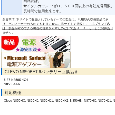
回路設計。
サイクルカウント:ゼロ、５００回以上の有効充電回数、
長時間で使用出来ます。
免責事項: 本サイトで販売されているすべての製品は、汎用型の交換部品であ
り、どのメーカーのものでもありません。当サイトで掲載しているブランド名
は、製品が対応できる機器の種類を示すためだけであり、メーカーとは関係あり
ません。
CLEVO N850BAT-6バッテリー互換品番
6-87-N850S-4C4
N850BAT-6
対応機種
Clevo N850HC, N850HJ, N850HJ1, N850HK1, N850HN, N870HC, N870HJ1, 