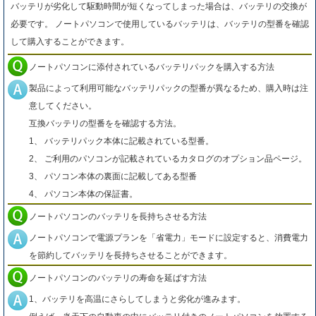
バッテリが劣化して駆動時間が短くなってしまった場合は、バッテリの交換が
必要です。 ノートパソコンで使用しているバッテリは、バッテリの型番を確認
して購入することができます。
ノートパソコンに添付されているバッテリパックを購入する方法
製品によって利用可能なバッテリパックの型番が異なるため、購入時は注
意してください。
互換バッテリの型番をを確認する方法。
1、 バッテリパック本体に記載されている型番。
2、 ご利用のパソコンが記載されているカタログのオプション品ページ。
3、 パソコン本体の裏面に記載してある型番
4、 パソコン本体の保証書。
ノートパソコンのバッテリを長持ちさせる方法
ノートパソコンで電源プランを「省電力」モードに設定すると、消費電力
を節約してバッテリを長持ちさせることができます。
ノートパソコンのバッテリの寿命を延ばす方法
1、バッテリを高温にさらしてしまうと劣化が進みます。