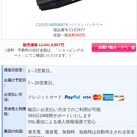
CLEVO N850BAT-6 パソコン バッテリー
製品番号 CLE2877
全国一律
送料560円
販売価格
12,581
8,807円
（送料・手数料の合計金額は、「ショッピングカ
ート」にてご確認いただけます。）
発送日目安 :
1～2営業日。
お届け予定日
7～20営業日。
:
お支払い方
クレジットカード:
法:
安全性と利便
幅広いお支払い方法でのご利用が可能
性:
365日24時間サポートいたします
SSL通信による個人情報保護で安心
新品の出品:
過充電、過放電、加熱時、短絡時は自動停止される安全