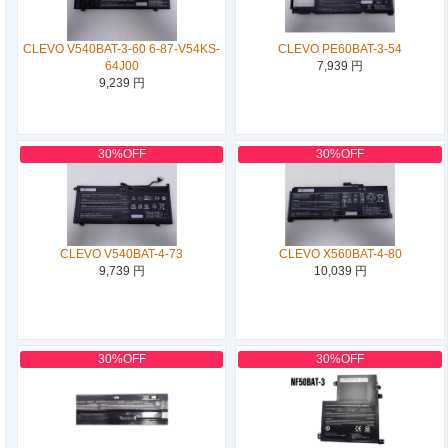
CLEVO V540BAT-3-60 6-87-V54KS-
CLEVO PE60BAT-3-54
64J00
7,939 円
9,239 円
30%OFF
30%OFF
CLEVO V540BAT-4-73
CLEVO X560BAT-4-80
9,739 円
10,039 円
30%OFF
30%OFF