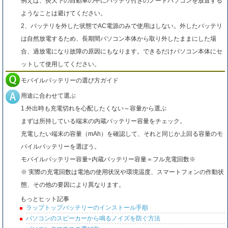
例えば、炎天下の自動車の中にバッテリ付きのノートパソコンを放置する
ようなことは避けてください。
2、バッテリを外した状態でAC電源のみで使用はしない。外したバッテリ
は自然放電するため、長期間パソコン本体から取り外したままにした場
合、過放電になり故障の原因にもなります。できるだけパソコン本体にセ
ットして使用してください。
モバイルバッテリーの選び方ガイド
用途に合わせて選ぶ
1.外出時も充電切れを心配したくない～容量から選ぶ
まずは所持している端末の内蔵バッテリー容量をチェック。
充電したい端末の容量（mAh）を確認して、それと同じか上回る容量のモ
バイルバッテリーを選ぼう。
モバイルバッテリー容量÷内蔵バッテリー容量＝フル充電回数※
※ 実際の充電回数は電池の使用状況や環境温度、スマートフォンの作動状
態、その他の要因により異なります。
もっとヒット記事
ラップトップバッテリーのインストール手順
パソコンのスピーカーから鳴るノイズを防ぐ方法