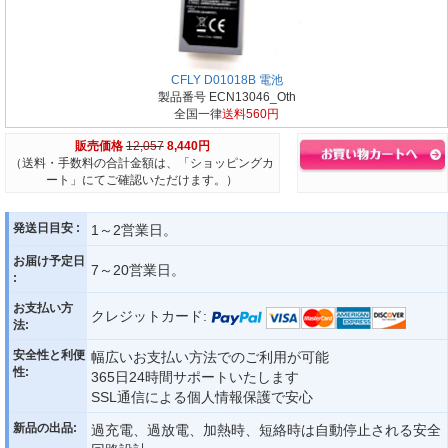
CFLY D01018B 電池
製品番号 ECN13046_Oth
全国一律
送料560円
販売価格
12,057
8,440円
（送料・手数料の合計金額は、「ショッピングカ
ート」にてご確認いただけます。）
発送日目安 :
1～2営業日。
お届け予定日
7～20営業日。
:
お支払い方
クレジットカード:
法:
安全性と利便
幅広いお支払い方法でのご利用が可能
性:
365日24時間サポートいたします
SSL通信による個人情報保護で安心
新品の出品:
過充電、過放電、加熱時、短絡時は自動停止される安全