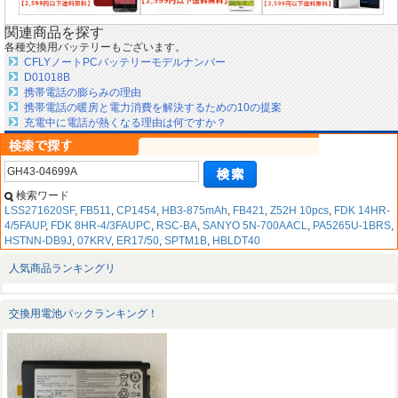
関連商品を探す
各種交換用バッテリーもございます。
CFLYノートPCバッテリーモデルナンバー
D01018B
携帯電話の膨らみの理由
携帯電話の暖房と電力消費を解決するための10の提案
充電中に電話が熱くなる理由は何ですか？
検索ワード
LSS271620SF
,
FB511
,
CP1454
,
HB3-875mAh
,
FB421
,
Z52H 10pcs
,
FDK 14HR-
4/5FAUP
,
FDK 8HR-4/3FAUPC
,
RSC-BA
,
SANYO 5N-700AACL
,
PA5265U-1BRS
,
HSTNN-DB9J
,
07KRV
,
ER17/50
,
SPTM1B
,
HBLDT40
人気商品ランキングリ
交換用電池パックランキング！