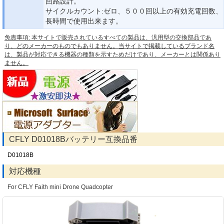
回路設計。
サイクルカウント:ゼロ、５００回以上の有効充電回数、
長時間で使用出来ます。
免責事項: 本サイトで販売されているすべての製品は、汎用型の交換部品であ
り、どのメーカーのものでもありません。当サイトで掲載しているブランド名
は、製品が対応できる機器の種類を示すためだけであり、メーカーとは関係あり
ません。
CFLY D01018Bバッテリー互換品番
D01018B
対応機種
For CFLY Faith mini Drone Quadcopter