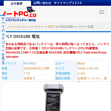
お問い合わせ
サイトマップ
1
2
3
4
Toggle
naviga
す
べ
て
ノートパソコン バッテリー
≫
CFLY
≫ D01018Bバッテリー交換
の
カ
CFLY D01018B 電池
テ
ゴ
寿命のある消耗品であるバッテリーは、持ち時間が短くなってきたら、バッテリ
リ
ー交換が必要です。大特価！ CFLY D01018Bバッテリー,CFLY内蔵電池
ー
2100mAh/16.17Wh 7.7V,互換品番 D01018B ,対応機種CFLY Faith mini Drone
を
Quadcopter
見
る
のブランド
For CFLY
カラー
Black
容量
2100mAh/16.17Wh
サイズ
*mm(L x W x H)
電圧
7.7V
充電池種類
Li-ion
可用
在庫有り
製品の状態
交換用バッテリー、新
品