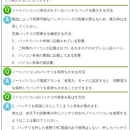
して購入することができます。
ノートパソコンに添付されているバッテリパックを購入する方法
製品によって利用可能なバッテリパックの型番が異なるため、購入時は注
意してください。
互換バッテリの型番をを確認する方法。
1、 バッテリパック本体に記載されている型番。
2、 ご利用のパソコンが記載されているカタログのオプション品ページ。
3、 パソコン本体の裏面に記載してある型番
4、 パソコン本体の保証書。
ノートパソコンのバッテリを長持ちさせる方法
ノートパソコンで電源プランを「省電力」モードに設定すると、消費電力
を節約してバッテリを長持ちさせることができます。
ノートパソコンのバッテリの寿命を延ばす方法
1、バッテリを高温にさらしてしまうと劣化が進みます。
例えば、炎天下の自動車の中にバッテリ付きのノートパソコンを放置する
ようなことは避けてください。
2、バッテリを外した状態でAC電源のみで使用はしない。外したバッテリ