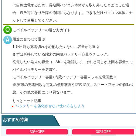
は自然放電するため、長期間パソコン本体から取り外したままにした場
合、過放電になり故障の原因にもなります。できるだけパソコン本体にセ
ットして使用してください。
モバイルバッテリーの選び方ガイド
用途に合わせて選ぶ
1.外出時も充電切れを心配したくない～容量から選ぶ
まずは所持している端末の内蔵バッテリー容量をチェック。
充電したい端末の容量（mAh）を確認して、それと同じか上回る容量のモ
バイルバッテリーを選ぼう。
モバイルバッテリー容量÷内蔵バッテリー容量＝フル充電回数※
※ 実際の充電回数は電池の使用状況や環境温度、スマートフォンの作動状
態、その他の要因により異なります。
もっとヒット記事
バッテリーを劣化させない使い方をしよう
おすすめ特集
30%OFF
30%OFF