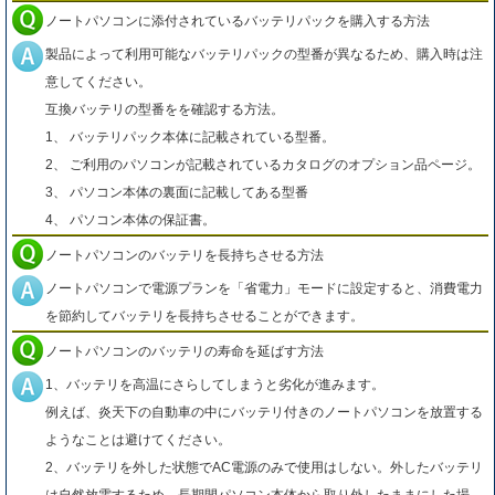
ノートパソコンに添付されているバッテリパックを購入する方法
製品によって利用可能なバッテリパックの型番が異なるため、購入時は注
意してください。
互換バッテリの型番をを確認する方法。
1、 バッテリパック本体に記載されている型番。
2、 ご利用のパソコンが記載されているカタログのオプション品ページ。
3、 パソコン本体の裏面に記載してある型番
4、 パソコン本体の保証書。
ノートパソコンのバッテリを長持ちさせる方法
ノートパソコンで電源プランを「省電力」モードに設定すると、消費電力
を節約してバッテリを長持ちさせることができます。
ノートパソコンのバッテリの寿命を延ばす方法
1、バッテリを高温にさらしてしまうと劣化が進みます。
例えば、炎天下の自動車の中にバッテリ付きのノートパソコンを放置する
ようなことは避けてください。
2、バッテリを外した状態でAC電源のみで使用はしない。外したバッテリ