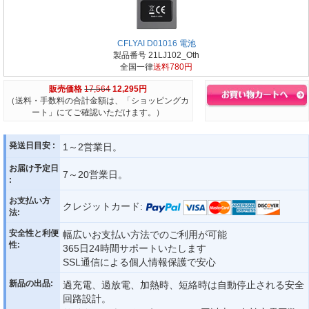
CFLYAI D01016 電池
製品番号 21LJ102_Oth
全国一律
送料780円
販売価格
17,564
12,295円
（送料・手数料の合計金額は、「ショッピングカ
ート」にてご確認いただけます。）
発送日目安 :
1～2営業日。
お届け予定日
7～20営業日。
:
お支払い方
クレジットカード:
法:
安全性と利便
幅広いお支払い方法でのご利用が可能
性:
365日24時間サポートいたします
SSL通信による個人情報保護で安心
新品の出品:
過充電、過放電、加熱時、短絡時は自動停止される安全
回路設計。