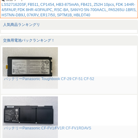
LSS271620SF
,
FB511
,
CP1454
,
HB3-875mAh
,
FB421
,
Z52H 10pcs
,
FDK 14HR-
4/5FAUP
,
FDK 8HR-4/3FAUPC
,
RSC-BA
,
SANYO 5N-700AACL
,
PA5265U-1BRS
,
HSTNN-DB9J
,
07KRV
,
ER17/50
,
SPTM1B
,
HBLDT40
人気商品ランキングリ
交換用電池パックランキング！
バッテリーPanasonic Toughbook CF-29 CF-51 CF-52
バッテリーPanasonic CF-FV1/FV1R CF-FV1RDAVS