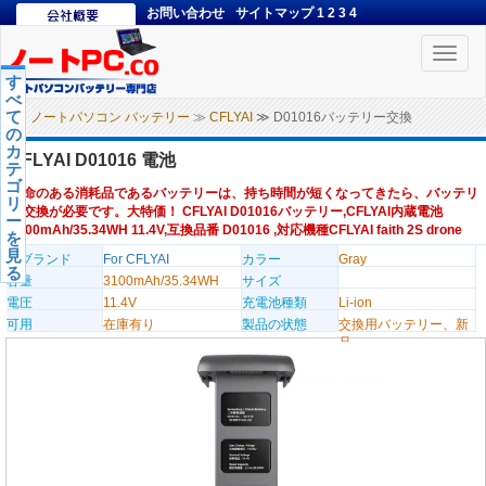
お問い合わせ
サイトマップ
1
2
3
4
Toggle
naviga
す
べ
て
ノートパソコン バッテリー
≫
CFLYAI
≫ D01016バッテリー交換
の
カ
CFLYAI D01016 電池
テ
ゴ
寿命のある消耗品であるバッテリーは、持ち時間が短くなってきたら、バッテリ
リ
ー交換が必要です。大特価！ CFLYAI D01016バッテリー,CFLYAI内蔵電池
ー
3100mAh/35.34WH 11.4V,互換品番 D01016 ,対応機種CFLYAI faith 2S drone
を
見
のブランド
For CFLYAI
カラー
Gray
る
容量
3100mAh/35.34WH
サイズ
電圧
11.4V
充電池種類
Li-ion
可用
在庫有り
製品の状態
交換用バッテリー、新
品