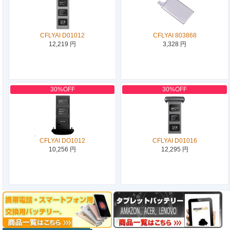
CFLYAI D01012
CFLYAI 803868
12,219 円
3,328 円
30%OFF
30%OFF
CFLYAI DO1012
CFLYAI D01016
10,256 円
12,295 円