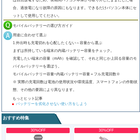
は自然放電するため、長期間パソコン本体から取り外したままにした場
合、過放電になり故障の原因にもなります。できるだけパソコン本体にセ
ットして使用してください。
モバイルバッテリーの選び方ガイド
用途に合わせて選ぶ
1.外出時も充電切れを心配したくない～容量から選ぶ
まずは所持している端末の内蔵バッテリー容量をチェック。
充電したい端末の容量（mAh）を確認して、それと同じか上回る容量のモ
バイルバッテリーを選ぼう。
モバイルバッテリー容量÷内蔵バッテリー容量＝フル充電回数※
※ 実際の充電回数は電池の使用状況や環境温度、スマートフォンの作動状
態、その他の要因により異なります。
もっとヒット記事
バッテリーを劣化させない使い方をしよう
おすすめ特集
30%OFF
30%OFF