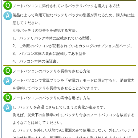
ノートパソコンに添付されているバッテリパックを購入する方法
製品によって利用可能なバッテリパックの型番が異なるため、購入時は注
意してください。
互換バッテリの型番をを確認する方法。
1、 バッテリパック本体に記載されている型番。
2、 ご利用のパソコンが記載されているカタログのオプション品ページ。
3、 パソコン本体の裏面に記載してある型番
4、 パソコン本体の保証書。
ノートパソコンのバッテリを長持ちさせる方法
ノートパソコンで電源プランを「省電力」モードに設定すると、消費電力
を節約してバッテリを長持ちさせることができます。
ノートパソコンのバッテリの寿命を延ばす方法
1、バッテリを高温にさらしてしまうと劣化が進みます。
例えば、炎天下の自動車の中にバッテリ付きのノートパソコンを放置する
ようなことは避けてください。
2、バッテリを外した状態でAC電源のみで使用はしない。外したバッテリ