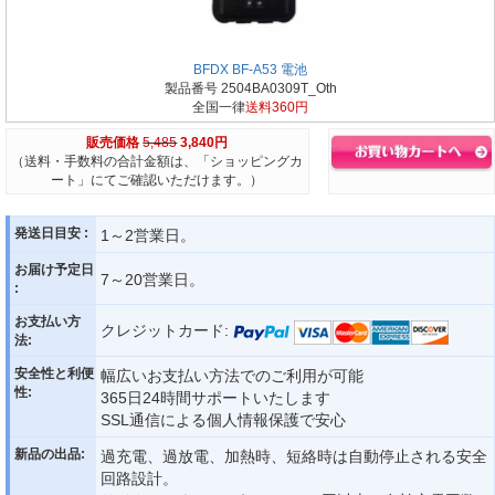
BFDX BF-A53 電池
製品番号 2504BA0309T_Oth
全国一律
送料360円
販売価格
5,485
3,840円
（送料・手数料の合計金額は、「ショッピングカ
ート」にてご確認いただけます。）
発送日目安 :
1～2営業日。
お届け予定日
7～20営業日。
:
お支払い方
クレジットカード:
法:
安全性と利便
幅広いお支払い方法でのご利用が可能
性:
365日24時間サポートいたします
SSL通信による個人情報保護で安心
新品の出品:
過充電、過放電、加熱時、短絡時は自動停止される安全
回路設計。