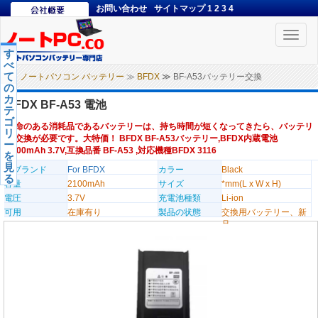
お問い合わせ
サイトマップ
1
2
3
4
Toggle
naviga
す
べ
て
ノートパソコン バッテリー
≫
BFDX
≫ BF-A53バッテリー交換
の
カ
BFDX BF-A53 電池
テ
ゴ
寿命のある消耗品であるバッテリーは、持ち時間が短くなってきたら、バッテリ
リ
ー交換が必要です。大特価！ BFDX BF-A53バッテリー,BFDX内蔵電池
ー
2100mAh 3.7V,互換品番 BF-A53 ,対応機種BFDX 3116
を
見
のブランド
For BFDX
カラー
Black
る
容量
2100mAh
サイズ
*mm(L x W x H)
電圧
3.7V
充電池種類
Li-ion
可用
在庫有り
製品の状態
交換用バッテリー、新
品