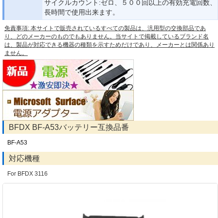
サイクルカウント:ゼロ、５００回以上の有効充電回数、
長時間で使用出来ます。
免責事項: 本サイトで販売されているすべての製品は、汎用型の交換部品であ
り、どのメーカーのものでもありません。当サイトで掲載しているブランド名
は、製品が対応できる機器の種類を示すためだけであり、メーカーとは関係あり
ません。
BFDX BF-A53バッテリー互換品番
BF-A53
対応機種
For BFDX 3116