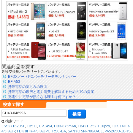
関連商品を探す
各種交換用バッテリーもございます。
BFDXノートPCバッテリーモデルナンバー
BF-A53
携帯電話の膨らみの理由
携帯電話の暖房と電力消費を解決するための10の提案
充電中に電話が熱くなる理由は何ですか？
検索ワード
LSS271620SF
,
FB511
,
CP1454
,
HB3-875mAh
,
FB421
,
Z52H 10pcs
,
FDK 14HR-
4/5FAUP
,
FDK 8HR-4/3FAUPC
,
RSC-BA
,
SANYO 5N-700AACL
,
PA5265U-1BRS
,