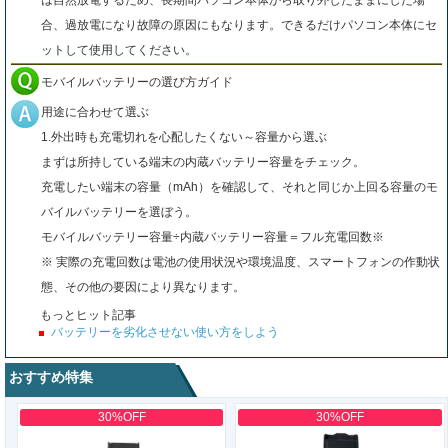
は自然放電するため、長期間パソコン本体から取り外したままにした場
合、過放電になり故障の原因にもなります。できるだけパソコン本体にセ
ットして使用してください。
モバイルバッテリーの選び方ガイド
用途に合わせて選ぶ
1.外出時も充電切れを心配したくない～容量から選ぶ
まずは所持している端末の内蔵バッテリー容量をチェック。
充電したい端末の容量（mAh）を確認して、それと同じか上回る容量のモ
バイルバッテリーを選ぼう。
モバイルバッテリー容量÷内蔵バッテリー容量＝フル充電回数※
※ 実際の充電回数は電池の使用状況や環境温度、スマートフォンの作動状
態、その他の要因により異なります。
もっとヒット記事
バッテリーを劣化させない使い方をしよう
おすすめ特集
30%OFF
30%OFF