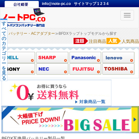
info@note-pc.co
サイトマップ
1
2
3
4
Toggle
naviga
す
べ
て
バッテリー・ACアダプター
≫BFDXラップトップモデルから探す
の
注目商品
人気商品
カ
テ
ゴ
リ
ー
を
見
る
BFDX互換用バッテリー製品一覧