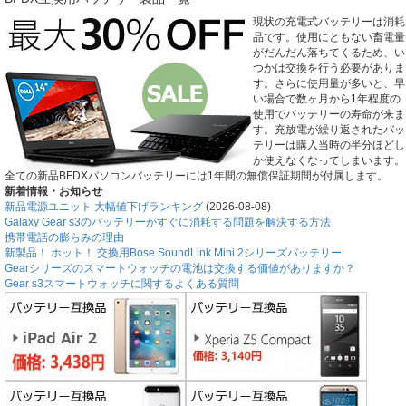
現状の充電式バッテリーは消耗
品です。使用にともない畜電量
がだんだん落ちてくるため、い
つかは交換を行う必要がありま
す。さらに使用量が多いと、早
い場合で数ヶ月から1年程度の
使用でバッテリーの寿命が来ま
す。充放電が繰り返されたバッ
テリーは購入当時の半分ほどし
か使えなくなってしまいます。
全ての新品BFDXパソコンバッテリーには1年間の無償保証期間が付属します。
新着情報・お知らせ
新品電源ユニット 大幅値下げランキング
(2026-08-08)
Galaxy Gear s3のバッテリーがすぐに消耗する問題を解決する方法
携帯電話の膨らみの理由
新製品！ ホット！ 交換用Bose SoundLink Mini 2シリーズバッテリー
Gearシリーズのスマートウォッチの電池は交換する価値がありますか？
Gear s3スマートウォッチに関するよくある質問