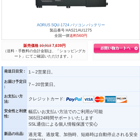
AORUS SQU-1724 パソコン バッテリー
製品番号 HAS21AU1275
全国一律
送料560円
販売価格
10,913
7,639円
（送料・手数料の合計金額は、「ショッピングカ
ート」にてご確認いただけます。）
発送日目安 :
1～2営業日。
お届け予定日
7～20営業日。
:
お支払い方
クレジットカード:
法:
安全性と利便
幅広いお支払い方法でのご利用が可能
性:
365日24時間サポートいたします
SSL通信による個人情報保護で安心
新品の出品:
過充電、過放電、加熱時、短絡時は自動停止される安全