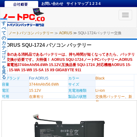
お問い合わせ
サイトマップ
1
2
3
4
Toggle
naviga
す
べ
て
ノートパソコン バッテリー
≫
AORUS
≫ SQU-1724バッテリー交換
の
カ
AORUS SQU-1724 パソコン バッテリー
テ
ゴ
寿命のある消耗品であるバッテリーは、持ち時間が短くなってきたら、バッテリ
リ
ー交換が必要です。大特価！ AORUS SQU-1724ノートPCバッテリー,AORUS
ー
内蔵電池3744mAh/56.6Wh 15.12V,互換品番 SQU-1724 ,対応機種AORUS 15-
を
XA 15-WA 15-W9 15-SA 15 X9 GIGABYTE 911
見
る
のブランド
For AORUS
カラー
Black
容量
3744mAh/56.6Wh
サイズ
電圧
15.12V
充電池種類
Li-ion
可用
在庫有り
製品の状態
交換用バッテリー、新
品