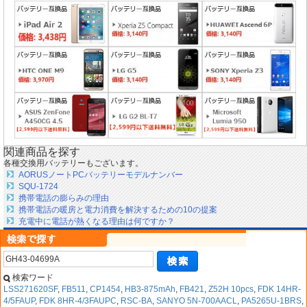
関連商品を探す
各種交換用バッテリーもございます。
AORUSノートPCバッテリーモデルナンバー
SQU-1724
携帯電話の膨らみの理由
携帯電話の暖房と電力消費を解決するための10の提案
充電中に電話が熱くなる理由は何ですか？
検索ワード
LSS271620SF
,
FB511
,
CP1454
,
HB3-875mAh
,
FB421
,
Z52H 10pcs
,
FDK 14HR-
4/5FAUP
,
FDK 8HR-4/3FAUPC
,
RSC-BA
,
SANYO 5N-700AACL
,
PA5265U-1BRS
,