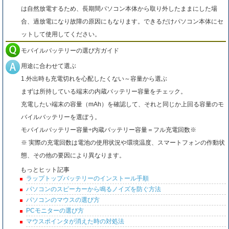
は自然放電するため、長期間パソコン本体から取り外したままにした場
合、過放電になり故障の原因にもなります。できるだけパソコン本体にセ
ットして使用してください。
モバイルバッテリーの選び方ガイド
用途に合わせて選ぶ
1.外出時も充電切れを心配したくない～容量から選ぶ
まずは所持している端末の内蔵バッテリー容量をチェック。
充電したい端末の容量（mAh）を確認して、それと同じか上回る容量のモ
バイルバッテリーを選ぼう。
モバイルバッテリー容量÷内蔵バッテリー容量＝フル充電回数※
※ 実際の充電回数は電池の使用状況や環境温度、スマートフォンの作動状
態、その他の要因により異なります。
もっとヒット記事
ラップトップバッテリーのインストール手順
パソコンのスピーカーから鳴るノイズを防ぐ方法
パソコンのマウスの選び方
PCモニターの選び方
マウスポインタが消えた時の対処法