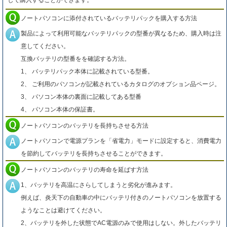
して購入することができます。
ノートパソコンに添付されているバッテリパックを購入する方法
製品によって利用可能なバッテリパックの型番が異なるため、購入時は注
意してください。
互換バッテリの型番をを確認する方法。
1、 バッテリパック本体に記載されている型番。
2、 ご利用のパソコンが記載されているカタログのオプション品ページ。
3、 パソコン本体の裏面に記載してある型番
4、 パソコン本体の保証書。
ノートパソコンのバッテリを長持ちさせる方法
ノートパソコンで電源プランを「省電力」モードに設定すると、消費電力
を節約してバッテリを長持ちさせることができます。
ノートパソコンのバッテリの寿命を延ばす方法
1、バッテリを高温にさらしてしまうと劣化が進みます。
例えば、炎天下の自動車の中にバッテリ付きのノートパソコンを放置する
ようなことは避けてください。
2、バッテリを外した状態でAC電源のみで使用はしない。外したバッテリ