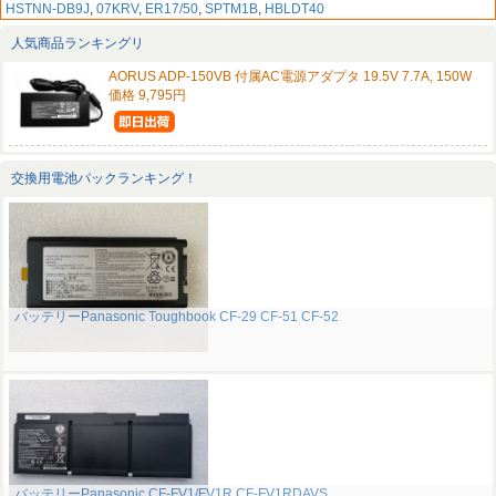
HSTNN-DB9J
,
07KRV
,
ER17/50
,
SPTM1B
,
HBLDT40
人気商品ランキングリ
AORUS ADP-150VB 付属AC電源アダプタ 19.5V 7.7A, 150W
価格 9,795円
交換用電池パックランキング！
バッテリーPanasonic Toughbook CF-29 CF-51 CF-52
バッテリーPanasonic CF-FV1/FV1R CF-FV1RDAVS