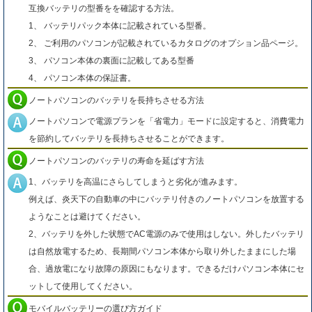
互換バッテリの型番をを確認する方法。
1、 バッテリパック本体に記載されている型番。
2、 ご利用のパソコンが記載されているカタログのオプション品ページ。
3、 パソコン本体の裏面に記載してある型番
4、 パソコン本体の保証書。
ノートパソコンのバッテリを長持ちさせる方法
ノートパソコンで電源プランを「省電力」モードに設定すると、消費電力
を節約してバッテリを長持ちさせることができます。
ノートパソコンのバッテリの寿命を延ばす方法
1、バッテリを高温にさらしてしまうと劣化が進みます。
例えば、炎天下の自動車の中にバッテリ付きのノートパソコンを放置する
ようなことは避けてください。
2、バッテリを外した状態でAC電源のみで使用はしない。外したバッテリ
は自然放電するため、長期間パソコン本体から取り外したままにした場
合、過放電になり故障の原因にもなります。できるだけパソコン本体にセ
ットして使用してください。
モバイルバッテリーの選び方ガイド