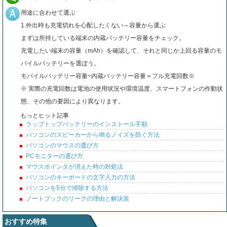
用途に合わせて選ぶ
1.外出時も充電切れを心配したくない～容量から選ぶ
まずは所持している端末の内蔵バッテリー容量をチェック。
充電したい端末の容量（mAh）を確認して、それと同じか上回る容量のモ
バイルバッテリーを選ぼう。
モバイルバッテリー容量÷内蔵バッテリー容量＝フル充電回数※
※ 実際の充電回数は電池の使用状況や環境温度、スマートフォンの作動状
態、その他の要因により異なります。
もっとヒット記事
ラップトップバッテリーのインストール手順
パソコンのスピーカーから鳴るノイズを防ぐ方法
パソコンのマウスの選び方
PCモニターの選び方
マウスポインタが消えた時の対処法
パソコンのキーボードの文字入力の方法
パソコンを5分で掃除する方法
ノートブックのリークの理由と解決策
おすすめ特集