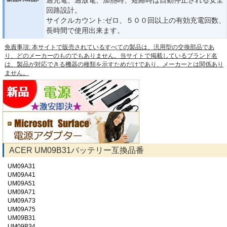
回路設計。
サイクルカウント:ゼロ、５００回以上の有効充電回数、
長時間で使用出来ます。
免責事項: 本サイトで販売されているすべての製品は、汎用型の交換部品であ
り、どのメーカーのものでもありません。当サイトで掲載しているブランド名
は、製品が対応できる機器の種類を示すためだけであり、メーカーとは関係あり
ません。
ACER UM09B31バッテリー互換品番
UM09A31
UM09A41
UM09A51
UM09A71
UM09A73
UM09A75
UM09B31
UM09B34