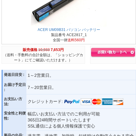
ACER UM09B31 パソコン バッテリー
製品番号 ACE2817_1
全国一律
送料560円
販売価格
10,933
7,653円
（送料・手数料の合計金額は、「ショッピングカ
ート」にてご確認いただけます。）
発送日目安 :
1～2営業日。
お届け予定日
7～20営業日。
:
お支払い方
クレジットカード:
法:
安全性と利便
幅広いお支払い方法でのご利用が可能
性:
365日24時間サポートいたします
SSL通信による個人情報保護で安心
新品の出品:
過充電、過放電、加熱時、短絡時は自動停止される安全