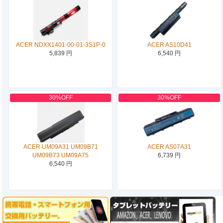
ACER NDXX1401-00-01-3S1P-0
ACER AS10D41
5,839 円
6,540 円
30%OFF
30%OFF
ACER UM09A31 UM09B71
ACER AS07A31
UM09B73 UM09A75
6,739 円
6,540 円