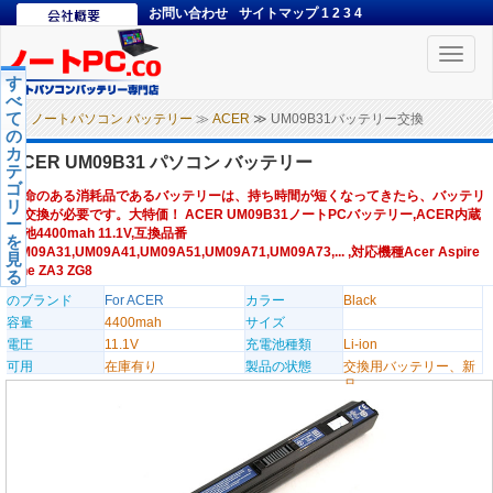
お問い合わせ
サイトマップ
1
2
3
4
Toggle
naviga
す
べ
て
ノートパソコン バッテリー
≫
ACER
≫ UM09B31バッテリー交換
の
カ
ACER UM09B31 パソコン バッテリー
テ
ゴ
寿命のある消耗品であるバッテリーは、持ち時間が短くなってきたら、バッテリ
リ
ー交換が必要です。大特価！ ACER UM09B31ノートPCバッテリー,ACER内蔵
ー
電池4400mah 11.1V,互換品番
を
UM09A31,UM09A41,UM09A51,UM09A71,UM09A73,... ,対応機種Acer Aspire
見
One ZA3 ZG8
る
のブランド
For ACER
カラー
Black
容量
4400mah
サイズ
電圧
11.1V
充電池種類
Li-ion
可用
在庫有り
製品の状態
交換用バッテリー、新
品