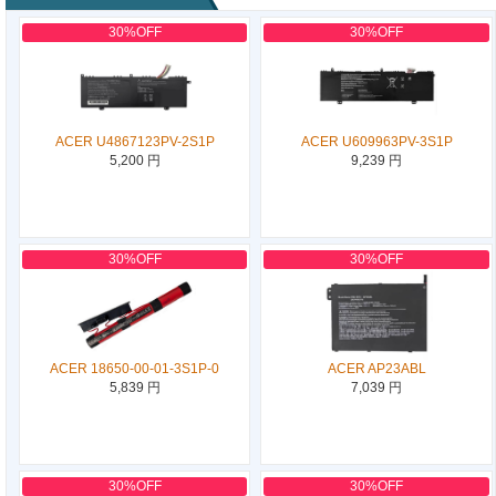
30%OFF
30%OFF
ACER U4867123PV-2S1P
ACER U609963PV-3S1P
5,200 円
9,239 円
30%OFF
30%OFF
ACER 18650-00-01-3S1P-0
ACER AP23ABL
5,839 円
7,039 円
30%OFF
30%OFF