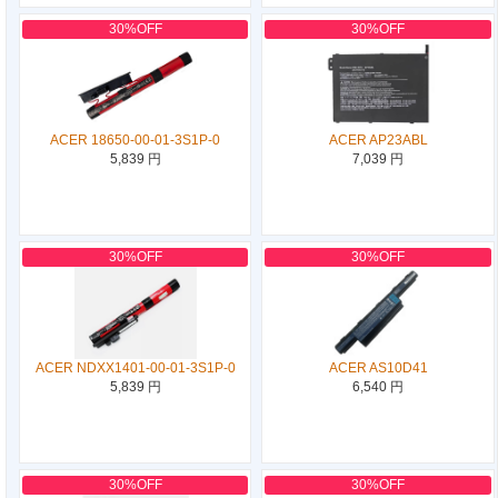
30%OFF
30%OFF
ACER 18650-00-01-3S1P-0
ACER AP23ABL
5,839 円
7,039 円
30%OFF
30%OFF
ACER NDXX1401-00-01-3S1P-0
ACER AS10D41
5,839 円
6,540 円
30%OFF
30%OFF