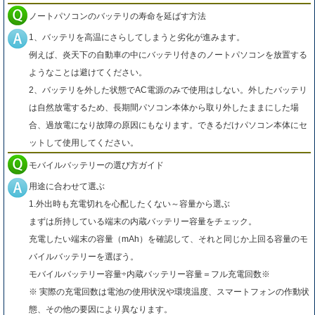
ノートパソコンのバッテリの寿命を延ばす方法
1、バッテリを高温にさらしてしまうと劣化が進みます。
例えば、炎天下の自動車の中にバッテリ付きのノートパソコンを放置する
ようなことは避けてください。
2、バッテリを外した状態でAC電源のみで使用はしない。外したバッテリ
は自然放電するため、長期間パソコン本体から取り外したままにした場
合、過放電になり故障の原因にもなります。できるだけパソコン本体にセ
ットして使用してください。
モバイルバッテリーの選び方ガイド
用途に合わせて選ぶ
1.外出時も充電切れを心配したくない～容量から選ぶ
まずは所持している端末の内蔵バッテリー容量をチェック。
充電したい端末の容量（mAh）を確認して、それと同じか上回る容量のモ
バイルバッテリーを選ぼう。
モバイルバッテリー容量÷内蔵バッテリー容量＝フル充電回数※
※ 実際の充電回数は電池の使用状況や環境温度、スマートフォンの作動状
態、その他の要因により異なります。