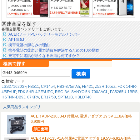
関連商品を探す
各種交換用バッテリーもございます。
ACERノートPCバッテリーモデルナンバー
AP16L5J
携帯電話の膨らみの理由
携帯電話の暖房と電力消費を解決するための10の提案
充電中に電話が熱くなる理由は何ですか？
検索ワード
LSS271620SF
,
FB511
,
CP1454
,
HB3-875mAh
,
FB421
,
Z52H 10pcs
,
FDK 14HR-
4/5FAUP
,
FDK 8HR-4/3FAUPC
,
RSC-BA
,
SANYO 5N-700AACL
,
PA5265U-1BRS
,
HSTNN-DB9J
,
07KRV
,
ER17/50
,
SPTM1B
,
HBLDT40
人気商品ランキングリ
ACER ADP-230JB-D 付属AC電源アダプタ 19.5V 11.8A 価格
6,939円
ACER A18-135P1A 付属AC電源アダプタ 19.5V--6.92A 価格