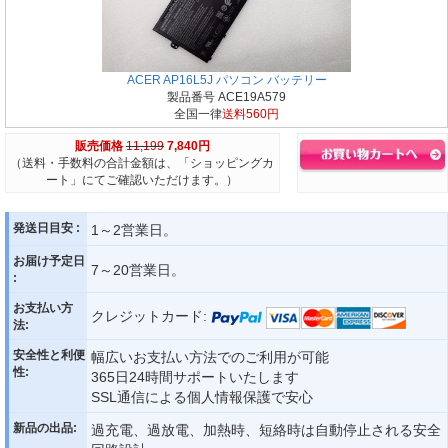
ACER AP16L5J パソコン バッテリー
製品番号 ACE19A579
全国一律
送料560円
販売価格
11,199
7,840円
（送料・手数料の合計金額は、「ショッピングカ
ート」にてご確認いただけます。）
発送日目安 :
1～2営業日。
お届け予定日
7～20営業日。
:
お支払い方
クレジットカード:
法:
安全性と利便
幅広いお支払い方法でのご利用が可能
性:
365日24時間サポートいたします
SSL通信による個人情報保護で安心
新品の出品:
過充電、過放電、加熱時、短絡時は自動停止される安全