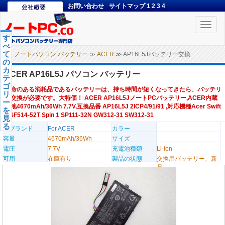
お問い合わせ
サイトマップ
1
2
3
4
Toggle
naviga
す
べ
て
ノートパソコン バッテリー
≫
ACER
≫ AP16L5Jバッテリー交換
の
カ
ACER AP16L5J パソコン バッテリー
テ
ゴ
寿命のある消耗品であるバッテリーは、持ち時間が短くなってきたら、バッテリ
リ
ー交換が必要です。大特価！ ACER AP16L5JノートPCバッテリー,ACER内蔵
ー
電池4670mAh/36Wh 7.7V,互換品番 AP16L5J 2ICP4/91/91 ,対応機種Acer Swift
を
5 SF514-52T Spin 1 SP111-32N GW312-31 SW312-31
見
る
のブランド
For ACER
カラー
容量
4670mAh/36Wh
サイズ
電圧
7.7V
充電池種類
Li-ion
可用
在庫有り
製品の状態
交換用バッテリー、新
品