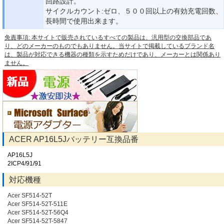
回路設計。
サイクルカウント:ゼロ、５００回以上の有効充電回数、
長時間で使用出来ます。
免責事項: 本サイトで販売されているすべての製品は、汎用型の交換部品であ
り、どのメーカーのものでもありません。当サイトで掲載しているブランド名
は、製品が対応できる機器の種類を示すためだけであり、メーカーとは関係あり
ません。
ACER AP16L5Jバッテリー互換品番
AP16L5J
2ICP4/91/91
対応機種
Acer SF514-52T
Acer SF514-52T-511E
Acer SF514-52T-56Q4
Acer SF514-52T-5847