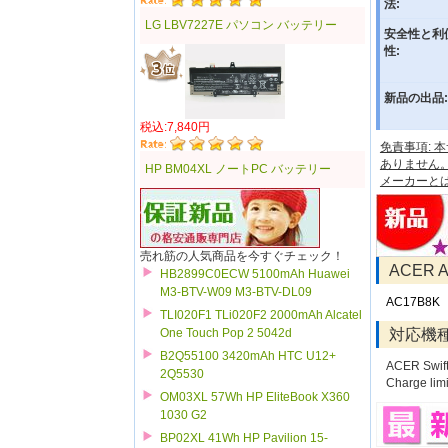
法:
LG LBV7227E パソコン バッテリー
安全性と利
性:
新品の出品:
税込:7,840円
免責事項:
ありません
HP BM04XL ノートPC バッテリー
メーカーと
売れ筋の人気商品を今すぐチェック！
ACER
HB2899C0ECW 5100mAh Huawei
M3-BTV-W09 M3-BTV-DL09
AC17B8K
TLI020F1 TLi020F2 2000mAh Alcatel
対応機
One Touch Pop 2 5042d
B2Q55100 3420mAh HTC U12+
ACER Swif
2Q5530
Charge limi
OM03XL 57Wh HP EliteBook X360
1030 G2
BP02XL 41Wh HP Pavilion 15-