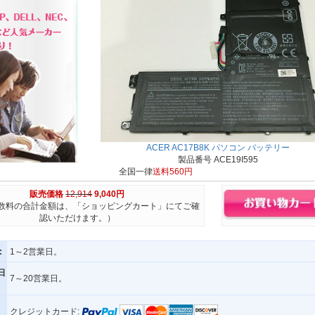
ACER AC17B8K パソコン バッテリー
製品番号 ACE19I595
全国一律
送料560円
販売価格
12,914
9,040円
数料の合計金額は、「ショッピングカート」にてご確
認いただけます。）
:
1～2営業日。
日
7～20営業日。
クレジットカード: