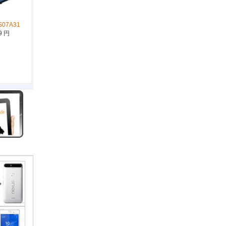
S07A31
9 円