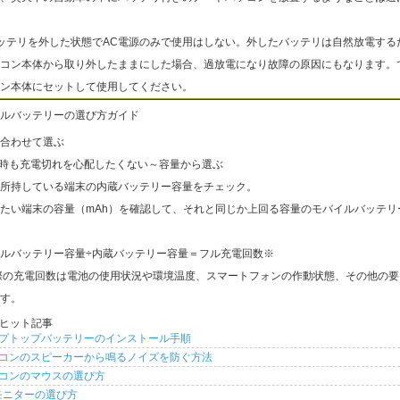
ッテリを外した状態でAC電源のみで使用はしない。外したバッテリは自然放電する
コン本体から取り外したままにした場合、過放電になり故障の原因にもなります。
ン本体にセットして使用してください。
ルバッテリーの選び方ガイド
合わせて選ぶ
出時も充電切れを心配したくない～容量から選ぶ
所持している端末の内蔵バッテリー容量をチェック。
たい端末の容量（mAh）を確認して、それと同じか上回る容量のモバイルバッテリ
ルバッテリー容量÷内蔵バッテリー容量＝フル充電回数※
際の充電回数は電池の使用状況や環境温度、スマートフォンの作動状態、その他の要
す。
ヒット記事
プトップバッテリーのインストール手順
コンのスピーカーから鳴るノイズを防ぐ方法
コンのマウスの選び方
モニターの選び方