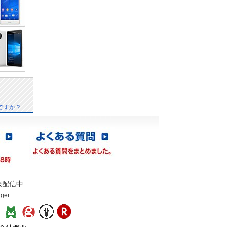
ですか？
報配信中
gger
：