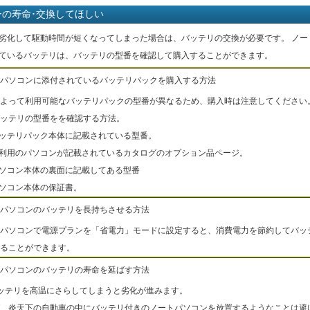
ーの寿命･交換してほしい
劣化して駆動時間が短くなってしまった場合は、バッテリの交換が必要です。 ノー
ているバッテリは、バッテリの型番を確認して購入することができます。
パソコンに添付されているバッテリパックを購入する方法
よって利用可能なバッテリパックの型番が異なるため、購入時は注意してください
ッテリの型番をを確認する方法。
バッテリパック本体に記載されている型番。
ご利用のパソコンが記載されているカタログのオプション品ページ。
パソコン本体の裏面に記載してある型番
パソコン本体の保証書。
パソコンのバッテリを長持ちさせる方法
パソコンで電源プランを「省電力」モードに設定すると、消費電力を節約してバッ
ることができます。
パソコンのバッテリの寿命を延ばす方法
ッテリを高温にさらしてしまうと劣化が進みます。
、炎天下の自動車の中にバッテリ付きのノートパソコンを放置するようなことは避