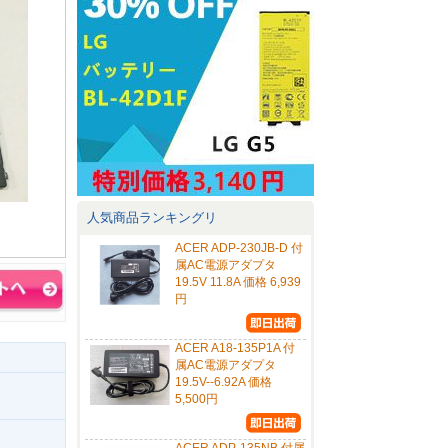
人気商品ランキングリ
ACER ADP-230JB-D 付
属AC電源アダプタ
19.5V 11.8A 価格 6,939
円
ACER A18-135P1A 付
属AC電源アダプタ
19.5V--6.92A 価格
5,500円