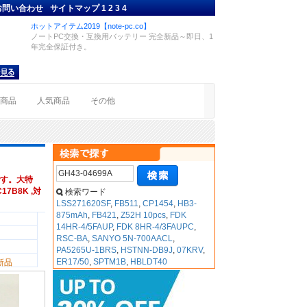
お問い合わせ
サイトマップ
1
2
3
4
ホットアイテム2019【note-pc.co】
ノートPC交換・互換用バッテリー 完全新品～即日、1
年完全保証付き。
着商品
人気商品
その他
す。大特
17B8K ,対
検索ワード
LSS271620SF
,
FB511
,
CP1454
,
HB3-
875mAh
,
FB421
,
Z52H 10pcs
,
FDK
14HR-4/5FAUP
,
FDK 8HR-4/3FAUPC
,
RSC-BA
,
SANYO 5N-700AACL
,
PA5265U-1BRS
,
HSTNN-DB9J
,
07KRV
,
ER17/50
,
SPTM1B
,
HBLDT40
新品