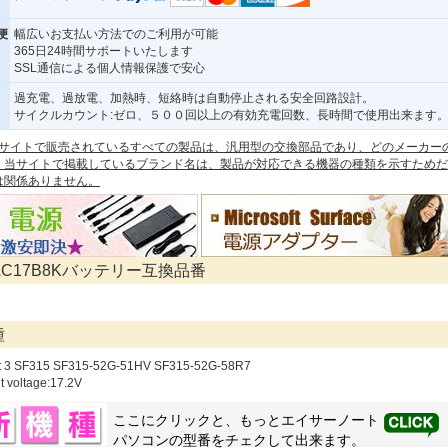
便
幅広いお支払い方法でのご利用が可能
365日24時間サポートいたします
SSL通信による個人情報保護で安心
過充電、過放電、加熱時、短絡時は自動停止される安全回路設計。
サイクルカウント:ゼロ、５００回以上の有効充電回数、長時間で使用出来ます
 本サイトで販売されているすべての製品は、汎用型の交換部品であり、どのメーカー
。当サイトで掲載しているブランド名は、製品が対応できる機器の種類を示すためだ
は関係ありません。
 AC17B8Kバッテリー互換品番
種
t 3 SF315 SF315-52G-51HV SF315-52G-58R7
t voltage:17.2V
ここにクリックと、もっと
エイサー
ノート
パソコンの型番をチェクして出来ます。