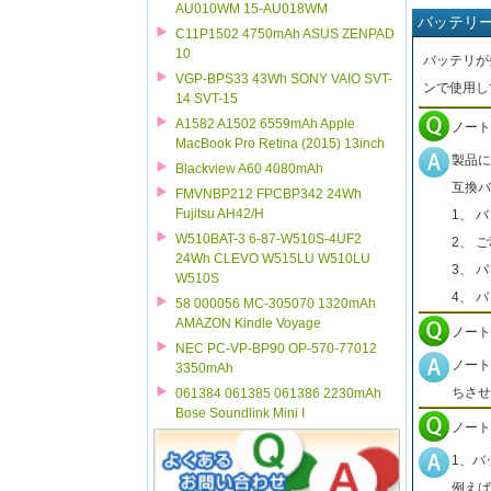
AU010WM 15-AU018WM
バッテリ
C11P1502 4750mAh ASUS ZENPAD
10
バッテリが
VGP-BPS33 43Wh SONY VAIO SVT-
ンで使用し
14 SVT-15
A1582 A1502 6559mAh Apple
ノート
MacBook Pro Retina (2015) 13inch
製品に
Blackview A60 4080mAh
互換バ
FMVNBP212 FPCBP342 24Wh
Fujitsu AH42/H
1、 
W510BAT-3 6-87-W510S-4UF2
2、 
24Wh CLEVO W515LU W510LU
3、 
W510S
4、 
58 000056 MC-305070 1320mAh
AMAZON Kindle Voyage
ノート
NEC PC-VP-BP90 OP-570-77012
ノート
3350mAh
ちさせ
061384 061385 061386 2230mAh
Bose Soundlink Mini I
ノート
1、バ
例えば