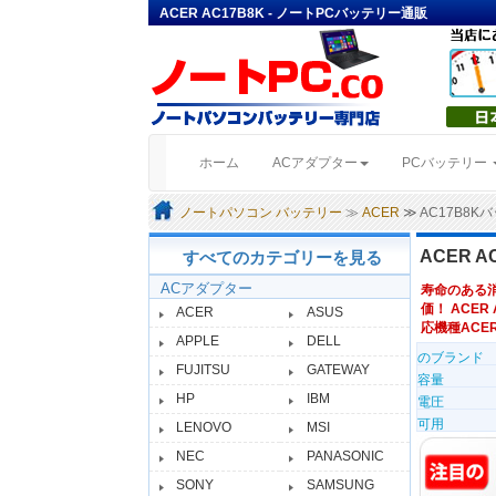
ACER AC17B8K - ノートPCバッテリー通販
(current)
ホーム
ACアダプター
PCバッテリー
ノートパソコン バッテリー
≫
ACER
≫ AC17B8
ACER 
すべてのカテゴリーを見る
ACアダプター
寿命のある
価！ ACER 
ACER
ASUS
応機種ACER S
APPLE
DELL
のブランド
FUJITSU
GATEWAY
容量
HP
IBM
電圧
可用
LENOVO
MSI
NEC
PANASONIC
SONY
SAMSUNG