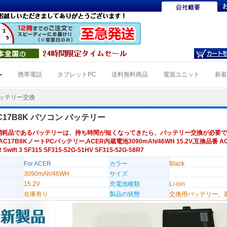
携帯電話
タブレットPC
送料無料商品
電源ユニット
新
Kバッテリー交換
AC17B8K パソコン バッテリー
消耗品であるバッテリーは、持ち時間が短くなってきたら、バッテリー交換が必要で
AC17B8KノートPCバッテリー,ACER内蔵電池3090mAh/46WH 15.2V,互換品番 AC
wift 3 SF315 SF315-52G-51HV SF315-52G-58R7
For ACER
カラー
Black
3090mAh/46WH
サイズ
15.2V
充電池種類
Li-ion
在庫有り
製品の状態
交換用バッテリー、