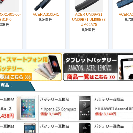
XX1401-00-
ACER AS10D41
ACER UM09A31
ACER A
3S1P-0
6,540 円
UM09B71 UM09B73
6,73
839 円
UM09A75
6,540 円
目商品！