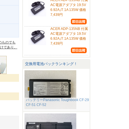
ACER ADP-135NB 付属
AC電源アダプタ 19.5V
6.92A,/7.1A 135W 価格
7,439円
ACER ADP-135NB 付属
。
AC電源アダプタ 19.5V
6.92A,/7.1A 135W 価格
のものでも
7,439円
けであり、
交換用電池パックランキング！
バッテリーPanasonic Toughbook CF-29
CF-51 CF-52