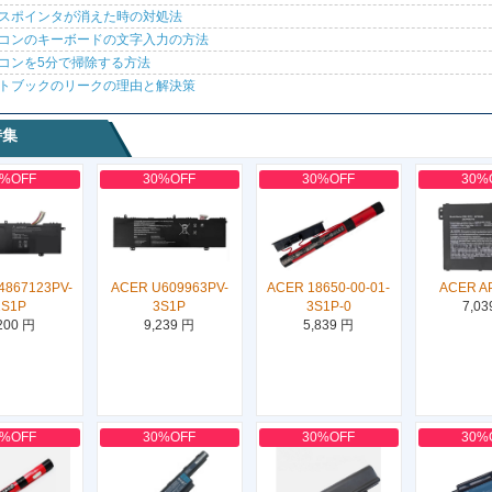
スポインタが消えた時の対処法
コンのキーボードの文字入力の方法
コンを5分で掃除する方法
トブックのリークの理由と解決策
特集
0%OFF
30%OFF
30%OFF
30%
4867123PV-
ACER U609963PV-
ACER 18650-00-01-
ACER A
2S1P
3S1P
3S1P-0
7,03
200 円
9,239 円
5,839 円
0%OFF
30%OFF
30%OFF
30%