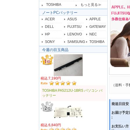
TOSHIBA
もっと見る≫
ノートPCバッテリー
ACER
ASUS
APPLE
DELL
FUJITSU
GATEWAY
HP
LENOVO
NEC
SONY
SAMSUNG
TOSHIBA
今週の目玉商品
税込:7,190円
（送料・手
TOSHIBA PA5212U-1BRS パソコン バ
ッテリー
発送日目安 
お届け予定
:
税込:6,840円
お支払い方