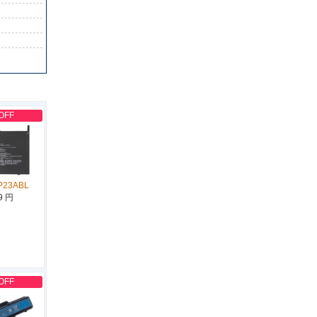
OFF
P23ABL
9 円
OFF