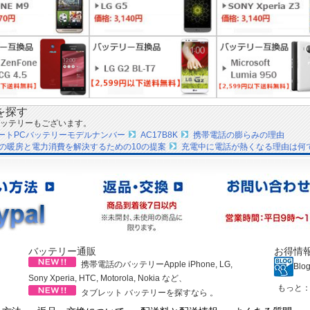
を探す
ッテリーもございます。
ノートPCバッテリーモデルナンバー
AC17B8K
携帯電話の膨らみの理由
の暖房と電力消費を解決するための10の提案
充電中に電話が熱くなる理由は何
バッテリー通販
お得情
携帯電話のバッテリーApple iPhone, LG,
Blo
Sony Xperia, HTC, Motorola, Nokia など、
もっと
タブレット バッテリーを探すなら 。