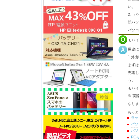
い。
2、バ
間パソ
パソコ
モバイ
用途に
1.外
まずは
充電し
う。
モバイ
※ 実
なりま
もっと
ラッ
パソ
パソ
PC