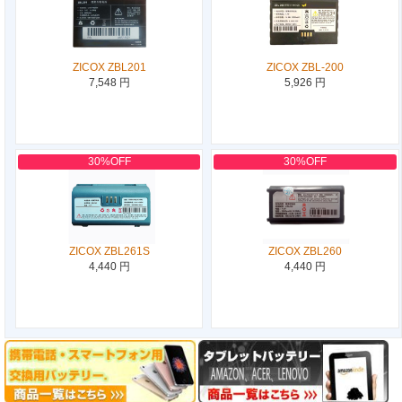
ZICOX ZBL201
ZICOX ZBL-200
7,548 円
5,926 円
30%OFF
30%OFF
ZICOX ZBL261S
ZICOX ZBL260
4,440 円
4,440 円