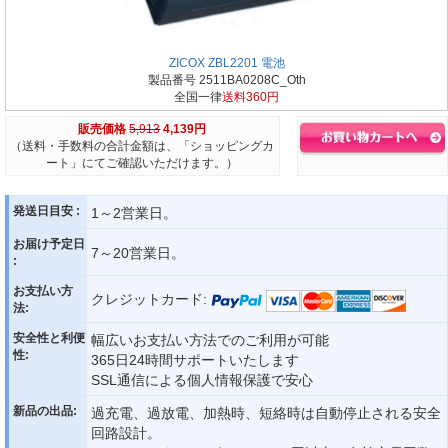
ZICOX ZBL2201 電池
製品番号 2511BA0208C_Oth
全国一律
送料360円
販売価格
5,913
4,139円
（送料・手数料の合計金額は、「ショッピングカ
ート」にてご確認いただけます。）
発送日目安 :
1～2営業日。
お届け予定日
7～20営業日。
:
お支払い方
クレジットカード:
法:
安全性と利便
幅広いお支払い方法でのご利用が可能
性:
365日24時間サポートいたします
SSL通信による個人情報保護で安心
新品の出品:
過充電、過放電、加熱時、短絡時は自動停止される安全
回路設計。