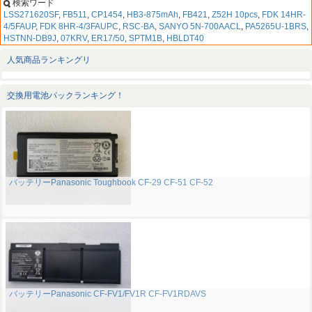
検索ワード
LSS271620SF
,
FB511
,
CP1454
,
HB3-875mAh
,
FB421
,
Z52H 10pcs
,
FDK 14HR-
4/5FAUP
,
FDK 8HR-4/3FAUPC
,
RSC-BA
,
SANYO 5N-700AACL
,
PA5265U-1BRS
,
HSTNN-DB9J
,
07KRV
,
ER17/50
,
SPTM1B
,
HBLDT40
人気商品ランキングリ
交換用電池パックランキング！
バッテリーPanasonic Toughbook CF-29 CF-51 CF-52
バッテリーPanasonic CF-FV1/FV1R CF-FV1RDAVS