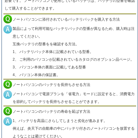
必要です。 ノートパソコンで使用しているバッテリは、バッテリの型番を確認
して購入することができます。
ノートパソコンに添付されているバッテリパックを購入する方法
製品によって利用可能なバッテリパックの型番が異なるため、購入時は注
意してください。
互換バッテリの型番をを確認する方法。
1、 バッテリパック本体に記載されている型番。
2、 ご利用のパソコンが記載されているカタログのオプション品ページ。
3、 パソコン本体の裏面に記載してある型番
4、 パソコン本体の保証書。
ノートパソコンのバッテリを長持ちさせる方法
ノートパソコンで電源プランを「省電力」モードに設定すると、消費電力
を節約してバッテリを長持ちさせることができます。
ノートパソコンのバッテリの寿命を延ばす方法
1、バッテリを高温にさらしてしまうと劣化が進みます。
例えば、炎天下の自動車の中にバッテリ付きのノートパソコンを放置する
ようなことは避けてください。