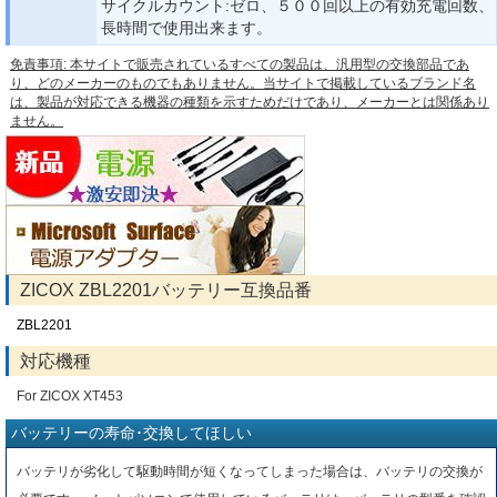
サイクルカウント:ゼロ、５００回以上の有効充電回数、
長時間で使用出来ます。
免責事項: 本サイトで販売されているすべての製品は、汎用型の交換部品であ
り、どのメーカーのものでもありません。当サイトで掲載しているブランド名
は、製品が対応できる機器の種類を示すためだけであり、メーカーとは関係あり
ません。
ZICOX ZBL2201バッテリー互換品番
ZBL2201
対応機種
For ZICOX XT453
バッテリーの寿命･交換してほしい
バッテリが劣化して駆動時間が短くなってしまった場合は、バッテリの交換が