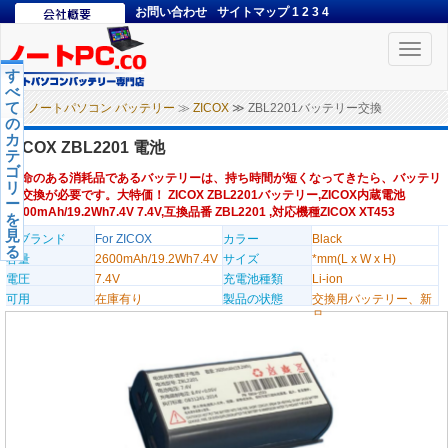
お問い合わせ
サイトマップ
1
2
3
4
Toggle
naviga
す
べ
て
ノートパソコン バッテリー
≫
ZICOX
≫ ZBL2201バッテリー交換
の
カ
ZICOX ZBL2201 電池
テ
ゴ
寿命のある消耗品であるバッテリーは、持ち時間が短くなってきたら、バッテリ
リ
ー交換が必要です。大特価！ ZICOX ZBL2201バッテリー,ZICOX内蔵電池
ー
2600mAh/19.2Wh7.4V 7.4V,互換品番 ZBL2201 ,対応機種ZICOX XT453
を
見
のブランド
For ZICOX
カラー
Black
る
容量
2600mAh/19.2Wh7.4V
サイズ
*mm(L x W x H)
電圧
7.4V
充電池種類
Li-ion
可用
在庫有り
製品の状態
交換用バッテリー、新
品