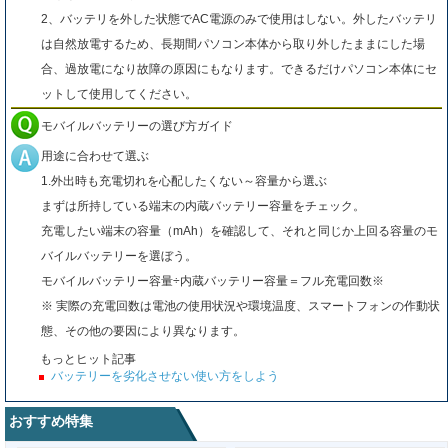
2、バッテリを外した状態でAC電源のみで使用はしない。外したバッテリ
は自然放電するため、長期間パソコン本体から取り外したままにした場
合、過放電になり故障の原因にもなります。できるだけパソコン本体にセ
ットして使用してください。
モバイルバッテリーの選び方ガイド
用途に合わせて選ぶ
1.外出時も充電切れを心配したくない～容量から選ぶ
まずは所持している端末の内蔵バッテリー容量をチェック。
充電したい端末の容量（mAh）を確認して、それと同じか上回る容量のモ
バイルバッテリーを選ぼう。
モバイルバッテリー容量÷内蔵バッテリー容量＝フル充電回数※
※ 実際の充電回数は電池の使用状況や環境温度、スマートフォンの作動状
態、その他の要因により異なります。
もっとヒット記事
バッテリーを劣化させない使い方をしよう
おすすめ特集