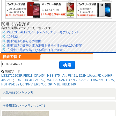
関連商品を探す
各種交換用バッテリーもございます。
WELCH_ALLYNノートPCバッテリーモデルナンバー
105632
携帯電話の膨らみの理由
携帯電話の暖房と電力消費を解決するための10の提案
充電中に電話が熱くなる理由は何ですか？
検索ワード
LSS271620SF
,
FB511
,
CP1454
,
HB3-875mAh
,
FB421
,
Z52H 10pcs
,
FDK 14HR-
4/5FAUP
,
FDK 8HR-4/3FAUPC
,
RSC-BA
,
SANYO 5N-700AACL
,
PA5265U-1BRS
,
HSTNN-DB9J
,
07KRV
,
ER17/50
,
SPTM1B
,
HBLDT40
人気商品ランキングリ
交換用電池パックランキング！