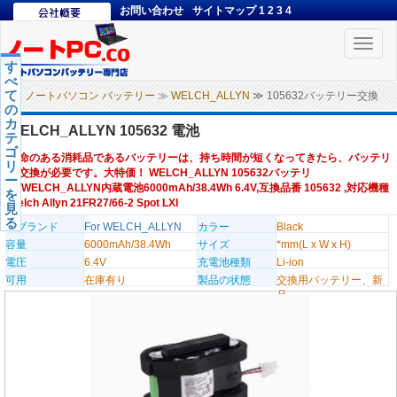
お問い合わせ
サイトマップ
1
2
3
4
Toggle
naviga
す
べ
て
ノートパソコン バッテリー
≫
WELCH_ALLYN
≫ 105632バッテリー交換
の
カ
WELCH_ALLYN 105632 電池
テ
ゴ
寿命のある消耗品であるバッテリーは、持ち時間が短くなってきたら、バッテリ
リ
ー交換が必要です。大特価！ WELCH_ALLYN 105632バッテリ
ー
ー,WELCH_ALLYN内蔵電池6000mAh/38.4Wh 6.4V,互換品番 105632 ,対応機種
を
Welch Allyn 21FR27/66-2 Spot LXI
見
る
のブランド
For WELCH_ALLYN
カラー
Black
容量
6000mAh/38.4Wh
サイズ
*mm(L x W x H)
電圧
6.4V
充電池種類
Li-ion
可用
在庫有り
製品の状態
交換用バッテリー、新
品