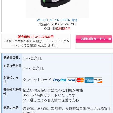
WELCH_ALLYN 105632 電池
製品番号 25KK1432W_Oth
全国一律
送料560円
販売価格
14,342
10,039円
（送料・手数料の合計金額は、「ショッピングカ
ート」にてご確認いただけます。）
発送日目安 :
1～2営業日。
お届け予定日
7～20営業日。
:
お支払い方
クレジットカード:
法:
安全性と利便
幅広いお支払い方法でのご利用が可能
性:
365日24時間サポートいたします
SSL通信による個人情報保護で安心
新品の出品:
過充電、過放電、加熱時、短絡時は自動停止される安全