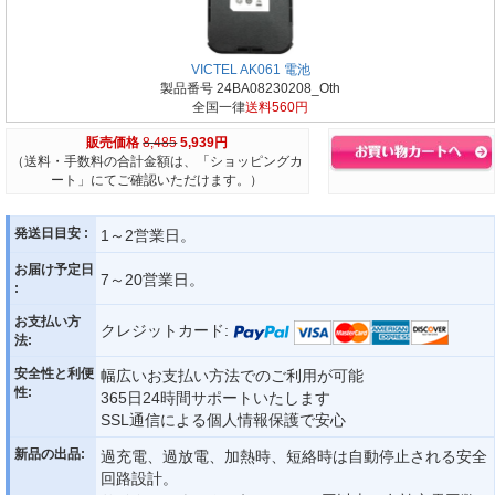
VICTEL AK061 電池
製品番号 24BA08230208_Oth
全国一律
送料560円
販売価格
8,485
5,939円
（送料・手数料の合計金額は、「ショッピングカ
ート」にてご確認いただけます。）
発送日目安 :
1～2営業日。
お届け予定日
7～20営業日。
:
お支払い方
クレジットカード:
法:
安全性と利便
幅広いお支払い方法でのご利用が可能
性:
365日24時間サポートいたします
SSL通信による個人情報保護で安心
新品の出品:
過充電、過放電、加熱時、短絡時は自動停止される安全
回路設計。