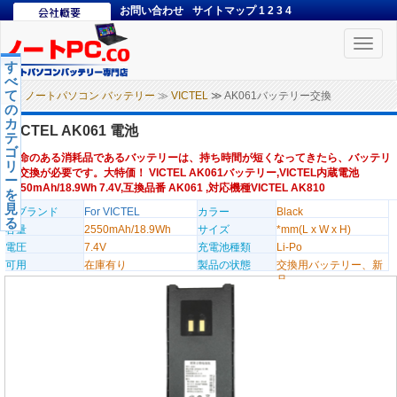
お問い合わせ
サイトマップ
1
2
3
4
Toggle
naviga
す
べ
て
ノートパソコン バッテリー
≫
VICTEL
≫ AK061バッテリー交換
の
カ
VICTEL AK061 電池
テ
ゴ
寿命のある消耗品であるバッテリーは、持ち時間が短くなってきたら、バッテリ
リ
ー交換が必要です。大特価！ VICTEL AK061バッテリー,VICTEL内蔵電池
ー
2550mAh/18.9Wh 7.4V,互換品番 AK061 ,対応機種VICTEL AK810
を
見
のブランド
For VICTEL
カラー
Black
る
容量
2550mAh/18.9Wh
サイズ
*mm(L x W x H)
電圧
7.4V
充電池種類
Li-Po
可用
在庫有り
製品の状態
交換用バッテリー、新
品