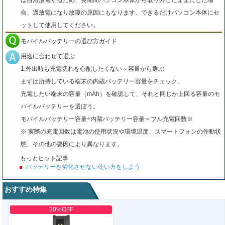
は自然放電するため、長期間パソコン本体から取り外したままにした場
合、過放電になり故障の原因にもなります。できるだけパソコン本体にセ
ットして使用してください。
モバイルバッテリーの選び方ガイド
用途に合わせて選ぶ
1.外出時も充電切れを心配したくない～容量から選ぶ
まずは所持している端末の内蔵バッテリー容量をチェック。
充電したい端末の容量（mAh）を確認して、それと同じか上回る容量のモ
バイルバッテリーを選ぼう。
モバイルバッテリー容量÷内蔵バッテリー容量＝フル充電回数※
※ 実際の充電回数は電池の使用状況や環境温度、スマートフォンの作動状
態、その他の要因により異なります。
もっとヒット記事
バッテリーを劣化させない使い方をしよう
おすすめ特集
30%OFF