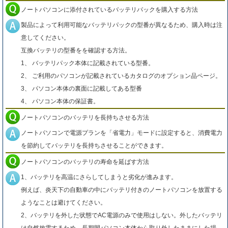
ノートパソコンに添付されているバッテリパックを購入する方法
製品によって利用可能なバッテリパックの型番が異なるため、購入時は注
意してください。
互換バッテリの型番をを確認する方法。
1、 バッテリパック本体に記載されている型番。
2、 ご利用のパソコンが記載されているカタログのオプション品ページ。
3、 パソコン本体の裏面に記載してある型番
4、 パソコン本体の保証書。
ノートパソコンのバッテリを長持ちさせる方法
ノートパソコンで電源プランを「省電力」モードに設定すると、消費電力
を節約してバッテリを長持ちさせることができます。
ノートパソコンのバッテリの寿命を延ばす方法
1、バッテリを高温にさらしてしまうと劣化が進みます。
例えば、炎天下の自動車の中にバッテリ付きのノートパソコンを放置する
ようなことは避けてください。
2、バッテリを外した状態でAC電源のみで使用はしない。外したバッテリ