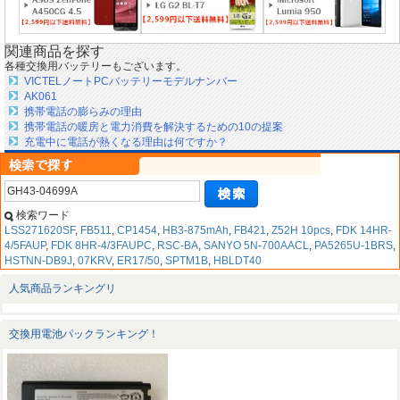
関連商品を探す
各種交換用バッテリーもございます。
VICTELノートPCバッテリーモデルナンバー
AK061
携帯電話の膨らみの理由
携帯電話の暖房と電力消費を解決するための10の提案
充電中に電話が熱くなる理由は何ですか？
検索ワード
LSS271620SF
,
FB511
,
CP1454
,
HB3-875mAh
,
FB421
,
Z52H 10pcs
,
FDK 14HR-
4/5FAUP
,
FDK 8HR-4/3FAUPC
,
RSC-BA
,
SANYO 5N-700AACL
,
PA5265U-1BRS
,
HSTNN-DB9J
,
07KRV
,
ER17/50
,
SPTM1B
,
HBLDT40
人気商品ランキングリ
交換用電池パックランキング！