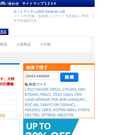
お問い合わせ
サイトマップ
1
2
3
4
ホットアイテム2019【note-pc.co】
ノートPC交換・互換用バッテリー 完全新品～即日、1
年完全保証付き。
着商品
人気商品
その他
す。大特
 ,対応機種
検索ワード
LSS271620SF
,
FB511
,
CP1454
,
HB3-
875mAh
,
FB421
,
Z52H 10pcs
,
FDK
14HR-4/5FAUP
,
FDK 8HR-4/3FAUPC
,
RSC-BA
,
SANYO 5N-700AACL
,
PA5265U-1BRS
,
HSTNN-DB9J
,
07KRV
,
ER17/50
,
SPTM1B
,
HBLDT40
新品