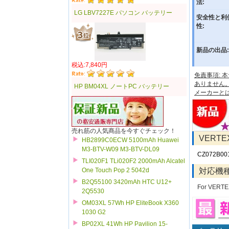
法:
LG LBV7227E パソコン バッテリー
安全性と利
性:
新品の出品:
税込:7,840円
免責事項:
ありません
HP BM04XL ノートPC バッテリー
メーカーと
売れ筋の人気商品を今すぐチェック！
VERT
HB2899C0ECW 5100mAh Huawei
M3-BTV-W09 M3-BTV-DL09
CZ072B00
TLI020F1 TLi020F2 2000mAh Alcatel
対応機
One Touch Pop 2 5042d
B2Q55100 3420mAh HTC U12+
For VERTE
2Q5530
OM03XL 57Wh HP EliteBook X360
1030 G2
BP02XL 41Wh HP Pavilion 15-