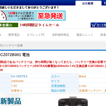
携帯電話
タブレットPC
送料無料商品
電源ユニット
新
B001バッテリー交換
 CZ072B001 電池
消耗品であるバッテリーは、持ち時間が短くなってきたら、バッテリー交換が必要で
X CZ072B001バッテリー,VERTEX内蔵電池1600mAh 7.4V,互換品番 CZ072B001
58
For VERTEX
カラー
Black
1600mAh
サイズ
7.4V
充電池種類
Li-ion
在庫有り
製品の状態
交換用バッテリー、