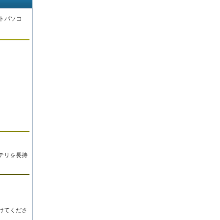
トパソコ
。
テリを長持
けてくださ