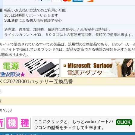
便
幅広いお支払い方法でのご利用が可能
365日24時間サポートいたします
SSL通信による個人情報保護で安心
過充電、過放電、加熱時、短絡時は自動停止される安全回路設計。
サイクルカウント:ゼロ、５００回以上の有効充電回数、長時間で使用出来ます
 本サイトで販売されているすべての製品は、汎用型の交換部品であり、どのメーカー
。当サイトで掲載しているブランド名は、製品が対応できる機器の種類を示すためだ
は関係ありません。
EX CZ072B001バッテリー互換品番
1
種
X V358
ここにクリックと、もっと
vertex
ノートパ
ソコンの型番をチェクして出来ます。