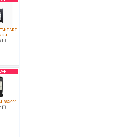
STANDARD
V131
9 円
OFF
AH86X001
3 円