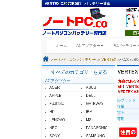
VERTEX CZ072B001 - バッテリー通販
(current)
ホーム
ACアダプター
PCバッテリー
ノートパソコン バッテリー
≫
VERTEX
≫ CZ072
VERTEX
すべてのカテゴリーを見る
ACアダプター
寿命のある
価！ VERTE
ACER
ASUS
VERTEX V3
APPLE
DELL
のブランド
FUJITSU
GATEWAY
容量
HP
IBM
電圧
可用
LENOVO
MSI
NEC
PANASONIC
SONY
SAMSUNG