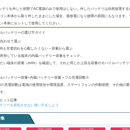
ッテリを外した状態でAC電源のみで使用はしない。外したバッテリは自然放電する
コン本体から取り外したままにした場合、過放電になり故障の原因にもなります。
ン本体にセットして使用してください。
ルバッテリーの選び方ガイド
合わせて選ぶ
出時も充電切れを心配したくない～容量から選ぶ
所持している端末の内蔵バッテリー容量をチェック。
たい端末の容量（mAh）を確認して、それと同じか上回る容量のモバイルバッテリ
ルバッテリー容量÷内蔵バッテリー容量＝フル充電回数※
際の充電回数は電池の使用状況や環境温度、スマートフォンの作動状態、その他の要
す。
ヒット記事
テリーを劣化させない使い方をしよう
特集
0%OFF
30%OFF
30%OFF
30%