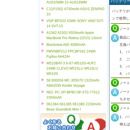
バッテリ
AU010WM 15-AU018WM
C11P1502 4750mAh ASUS ZENPAD
バッテリが
10
ンで使用し
VGP-BPS33 43Wh SONY VAIO SVT-
14 SVT-15
ノート
A1582 A1502 6559mAh Apple
製品に
MacBook Pro Retina (2015) 13inch
互換バ
Blackview A60 4080mAh
FMVNBP212 FPCBP342 24Wh
1、 
Fujitsu AH42/H
2、 
W510BAT-3 6-87-W510S-4UF2
3、 
24Wh CLEVO W515LU W510LU
4、 
W510S
58 000056 MC-305070 1320mAh
ノート
AMAZON Kindle Voyage
ノート
NEC PC-VP-BP90 OP-570-77012
3350mAh
ちさせ
061384 061385 061386 2230mAh
ノート
Bose Soundlink Mini I
1、バ
例えば