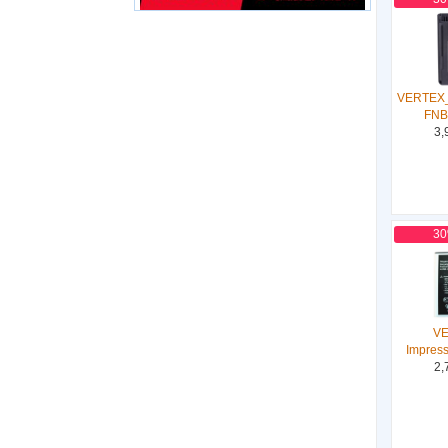
VERTEX
FNB
3,
3
V
Impres
2,