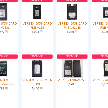
_STANDARD
VERTEX_STANDARD
VERTEX_STANDARD
VERTEX_
-V133Li
FNB-V136
FNB-V92LIIS
FNB-
940 円
3,928 円
8,039 円
2,93
0%OFF
30%OFF
30%OFF
30%
ERTEX
VERTEX FNB-V126LI-
VERTEX FNB-V105Li
VERTEX A
s_Zeon(3G)
UNI
5,628 円
6,10
728 円
4,440 円