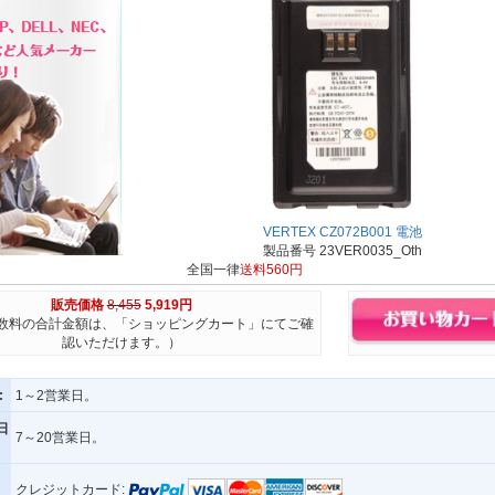
VERTEX CZ072B001 電池
製品番号 23VER0035_Oth
全国一律
送料560円
販売価格
8,455
5,919円
数料の合計金額は、「ショッピングカート」にてご確
認いただけます。）
:
1～2営業日。
日
7～20営業日。
クレジットカード: