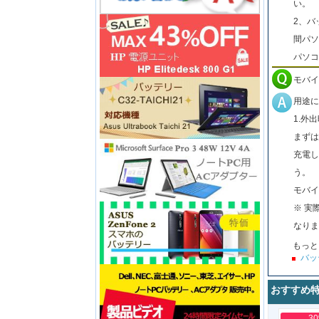
い。
2、バ
間パソ
パソコ
モバイ
用途に
1.外
まずは
充電し
う。
モバイ
※ 実
なりま
もっと
バッ
おすすめ
3