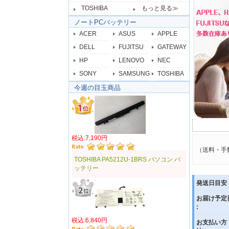
TOSHIBA
もっと見る≫
ノートPCバッテリー
ACER
ASUS
APPLE
DELL
FUJITSU
GATEWAY
HP
LENOVO
NEC
SONY
SAMSUNG
TOSHIBA
今週の目玉商品
税込:7,190円
（送料・手
TOSHIBA PA5212U-1BRS パソコン バ
ッテリー
発送日目安 
お届け予定
:
税込:6,840円
お支払い方