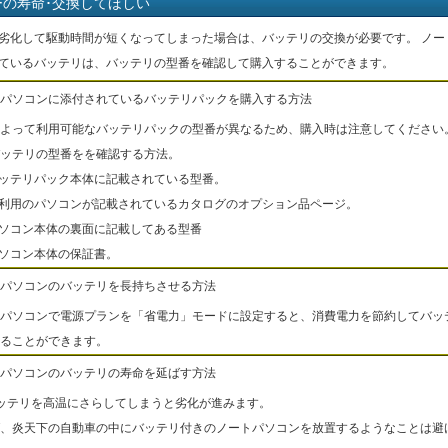
ーの寿命･交換してほしい
劣化して駆動時間が短くなってしまった場合は、バッテリの交換が必要です。 ノー
ているバッテリは、バッテリの型番を確認して購入することができます。
パソコンに添付されているバッテリパックを購入する方法
よって利用可能なバッテリパックの型番が異なるため、購入時は注意してください
ッテリの型番をを確認する方法。
バッテリパック本体に記載されている型番。
ご利用のパソコンが記載されているカタログのオプション品ページ。
パソコン本体の裏面に記載してある型番
パソコン本体の保証書。
パソコンのバッテリを長持ちさせる方法
パソコンで電源プランを「省電力」モードに設定すると、消費電力を節約してバッ
ることができます。
パソコンのバッテリの寿命を延ばす方法
ッテリを高温にさらしてしまうと劣化が進みます。
、炎天下の自動車の中にバッテリ付きのノートパソコンを放置するようなことは避