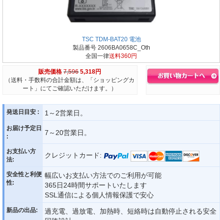
TSC TDM-BAT20 電池
製品番号 2606BA0658C_Oth
全国一律
送料360円
販売価格
7,596
5,318円
（送料・手数料の合計金額は、「ショッピングカ
ート」にてご確認いただけます。）
発送日目安 :
1～2営業日。
お届け予定日
7～20営業日。
:
お支払い方
クレジットカード:
法:
安全性と利便
幅広いお支払い方法でのご利用が可能
性:
365日24時間サポートいたします
SSL通信による個人情報保護で安心
新品の出品:
過充電、過放電、加熱時、短絡時は自動停止される安全