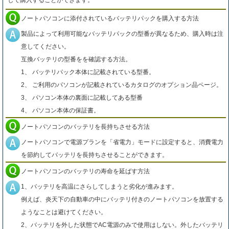
して購入することができます。
ノートパソコンに添付されているバッテリパックを購入する方法
製品によって利用可能なバッテリパックの型番が異なるため、購入時は注
意してください。
互換バッテリの型番をを確認する方法。
1、 バッテリパック本体に記載されている型番。
2、 ご利用のパソコンが記載されているカタログのオプション品ページ。
3、 パソコン本体の裏面に記載してある型番
4、 パソコン本体の保証書。
ノートパソコンのバッテリを長持ちさせる方法
ノートパソコンで電源プランを「省電力」モードに設定すると、消費電力
を節約してバッテリを長持ちさせることができます。
ノートパソコンのバッテリの寿命を延ばす方法
1、バッテリを高温にさらしてしまうと劣化が進みます。
例えば、炎天下の自動車の中にバッテリ付きのノートパソコンを放置する
ようなことは避けてください。
2、バッテリを外した状態でAC電源のみで使用はしない。外したバッテリ