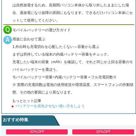
は自然放電するため、長期間パソコン本体から取り外したままにした場
合、過放電になり故障の原因にもなります。できるだけパソコン本体にセ
ットして使用してください。
モバイルバッテリーの選び方ガイド
用途に合わせて選ぶ
1.外出時も充電切れを心配したくない～容量から選ぶ
まずは所持している端末の内蔵バッテリー容量をチェック。
充電したい端末の容量（mAh）を確認して、それと同じか上回る容量のモ
バイルバッテリーを選ぼう。
モバイルバッテリー容量÷内蔵バッテリー容量＝フル充電回数※
※ 実際の充電回数は電池の使用状況や環境温度、スマートフォンの作動状
態、その他の要因により異なります。
もっとヒット記事
バッテリーを劣化させない使い方をしよう
おすすめ特集
30%OFF
30%OFF