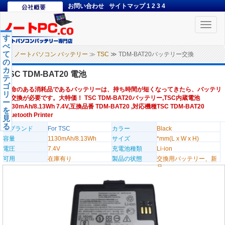
お問い合わせ
サイトマップ
1
2
3
4
Toggle
naviga
す
べ
て
ノートパソコン バッテリー
≫
TSC
≫ TDM-BAT20バッテリー交換
の
カ
TSC TDM-BAT20 電池
テ
ゴ
寿命のある消耗品であるバッテリーは、持ち時間が短くなってきたら、バッテリ
リ
ー交換が必要です。大特価！ TSC TDM-BAT20バッテリー,TSC内蔵電池
ー
1130mAh/8.13Wh 7.4V,互換品番 TDM-BAT20 ,対応機種TSC TDM-BAT20
を
Bluetooth Printer
見
る
のブランド
For TSC
カラー
Black
容量
1130mAh/8.13Wh
サイズ
*mm(L x W x H)
電圧
7.4V
充電池種類
Li-ion
可用
在庫有り
製品の状態
交換用バッテリー、新
品