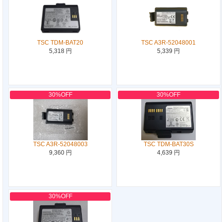
TSC TDM-BAT20
TSC A3R-52048001
5,318 円
5,339 円
30%OFF
30%OFF
TSC A3R-52048003
TSC TDM-BAT30S
9,360 円
4,639 円
30%OFF