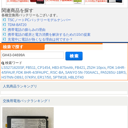
関連商品を探す
各種交換用バッテリーもございます。
TSCノートPCバッテリーモデルナンバー
TDM-BAT20
携帯電話の膨らみの理由
携帯電話の暖房と電力消費を解決するための10の提案
充電中に電話が熱くなる理由は何ですか？
検索ワード
LSS271620SF
,
FB511
,
CP1454
,
HB3-875mAh
,
FB421
,
Z52H 10pcs
,
FDK 14HR-
4/5FAUP
,
FDK 8HR-4/3FAUPC
,
RSC-BA
,
SANYO 5N-700AACL
,
PA5265U-1BRS
,
HSTNN-DB9J
,
07KRV
,
ER17/50
,
SPTM1B
,
HBLDT40
人気商品ランキングリ
交換用電池パックランキング！