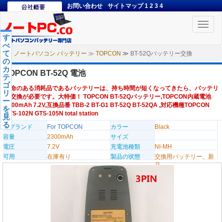
お問い合わせ
サイトマップ
1
2
3
4
Toggle
naviga
す
べ
て
ノートパソコン バッテリー
≫
TOPCON
≫ BT-52Qバッテリー交換
の
カ
TOPCON BT-52Q 電池
テ
ゴ
寿命のある消耗品であるバッテリーは、持ち時間が短くなってきたら、バッテリ
リ
ー交換が必要です。大特価！ TOPCON BT-52Qバッテリー,TOPCON内蔵電池
ー
2300mAh 7.2V,互換品番 TBB-2 BT-G1 BT-52Q BT-52QA ,対応機種TOPCON
を
GTS-102N GTS-105N total station
見
る
のブランド
For TOPCON
カラー
Black
容量
2300mAh
サイズ
電圧
7.2V
充電池種類
NI-MH
可用
在庫有り
製品の状態
交換用バッテリー、新
品