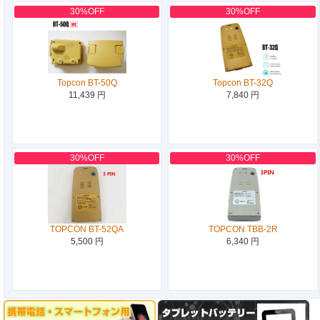
30%OFF
30%OFF
Topcon BT-50Q
Topcon BT-32Q
11,439 円
7,840 円
30%OFF
30%OFF
TOPCON BT-52QA
TOPCON TBB-2R
5,500 円
6,340 円