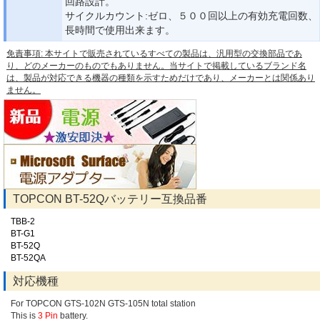
回路設計。
サイクルカウント:ゼロ、５００回以上の有効充電回数、
長時間で使用出来ます。
免責事項: 本サイトで販売されているすべての製品は、汎用型の交換部品であ
り、どのメーカーのものでもありません。当サイトで掲載しているブランド名
は、製品が対応できる機器の種類を示すためだけであり、メーカーとは関係あり
ません。
TOPCON BT-52Qバッテリー互換品番
TBB-2
BT-G1
BT-52Q
BT-52QA
対応機種
For TOPCON GTS-102N GTS-105N total station
This is
3 Pin
battery.