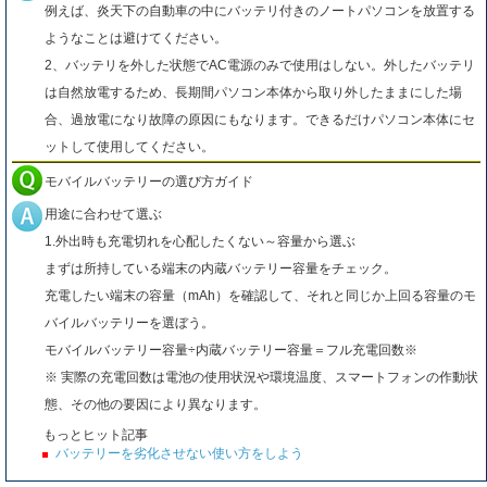
例えば、炎天下の自動車の中にバッテリ付きのノートパソコンを放置する
ようなことは避けてください。
2、バッテリを外した状態でAC電源のみで使用はしない。外したバッテリ
は自然放電するため、長期間パソコン本体から取り外したままにした場
合、過放電になり故障の原因にもなります。できるだけパソコン本体にセ
ットして使用してください。
モバイルバッテリーの選び方ガイド
用途に合わせて選ぶ
1.外出時も充電切れを心配したくない～容量から選ぶ
まずは所持している端末の内蔵バッテリー容量をチェック。
充電したい端末の容量（mAh）を確認して、それと同じか上回る容量のモ
バイルバッテリーを選ぼう。
モバイルバッテリー容量÷内蔵バッテリー容量＝フル充電回数※
※ 実際の充電回数は電池の使用状況や環境温度、スマートフォンの作動状
態、その他の要因により異なります。
もっとヒット記事
バッテリーを劣化させない使い方をしよう