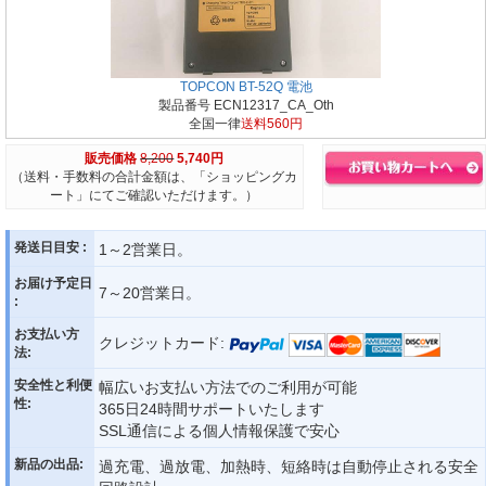
TOPCON BT-52Q 電池
製品番号 ECN12317_CA_Oth
全国一律
送料560円
販売価格
8,200
5,740円
（送料・手数料の合計金額は、「ショッピングカ
ート」にてご確認いただけます。）
発送日目安 :
1～2営業日。
お届け予定日
7～20営業日。
:
お支払い方
クレジットカード:
法:
安全性と利便
幅広いお支払い方法でのご利用が可能
性:
365日24時間サポートいたします
SSL通信による個人情報保護で安心
新品の出品:
過充電、過放電、加熱時、短絡時は自動停止される安全