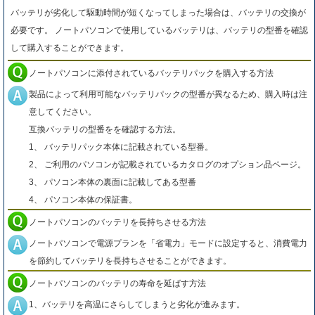
バッテリが劣化して駆動時間が短くなってしまった場合は、バッテリの交換が
必要です。 ノートパソコンで使用しているバッテリは、バッテリの型番を確認
して購入することができます。
ノートパソコンに添付されているバッテリパックを購入する方法
製品によって利用可能なバッテリパックの型番が異なるため、購入時は注
意してください。
互換バッテリの型番をを確認する方法。
1、 バッテリパック本体に記載されている型番。
2、 ご利用のパソコンが記載されているカタログのオプション品ページ。
3、 パソコン本体の裏面に記載してある型番
4、 パソコン本体の保証書。
ノートパソコンのバッテリを長持ちさせる方法
ノートパソコンで電源プランを「省電力」モードに設定すると、消費電力
を節約してバッテリを長持ちさせることができます。
ノートパソコンのバッテリの寿命を延ばす方法
1、バッテリを高温にさらしてしまうと劣化が進みます。