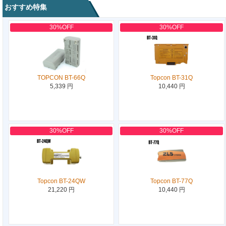
おすすめ特集
30%OFF
30%OFF
TOPCON BT-66Q
Topcon BT-31Q
5,339 円
10,440 円
30%OFF
30%OFF
Topcon BT-24QW
Topcon BT-77Q
21,220 円
10,440 円