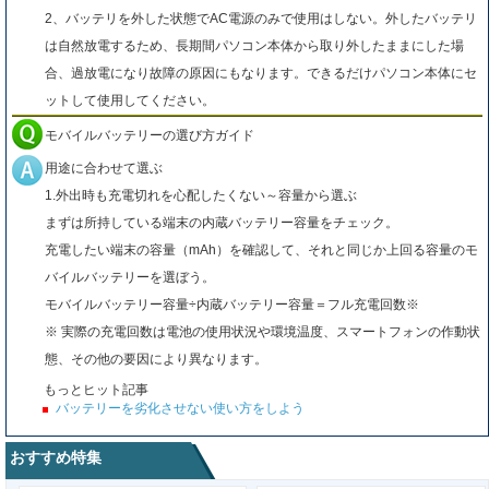
2、バッテリを外した状態でAC電源のみで使用はしない。外したバッテリ
は自然放電するため、長期間パソコン本体から取り外したままにした場
合、過放電になり故障の原因にもなります。できるだけパソコン本体にセ
ットして使用してください。
モバイルバッテリーの選び方ガイド
用途に合わせて選ぶ
1.外出時も充電切れを心配したくない～容量から選ぶ
まずは所持している端末の内蔵バッテリー容量をチェック。
充電したい端末の容量（mAh）を確認して、それと同じか上回る容量のモ
バイルバッテリーを選ぼう。
モバイルバッテリー容量÷内蔵バッテリー容量＝フル充電回数※
※ 実際の充電回数は電池の使用状況や環境温度、スマートフォンの作動状
態、その他の要因により異なります。
もっとヒット記事
バッテリーを劣化させない使い方をしよう
おすすめ特集