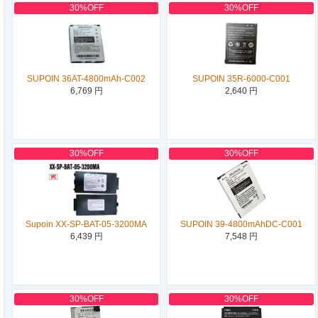
30%OFF
30%OFF
SUPOIN 36AT-4800mAh-C002
SUPOIN 35R-6000-C001
6,769 円
2,640 円
30%OFF
30%OFF
Supoin XX-SP-BAT-05-3200MA
SUPOIN 39-4800mAhDC-C001
6,439 円
7,548 円
30%OFF
30%OFF