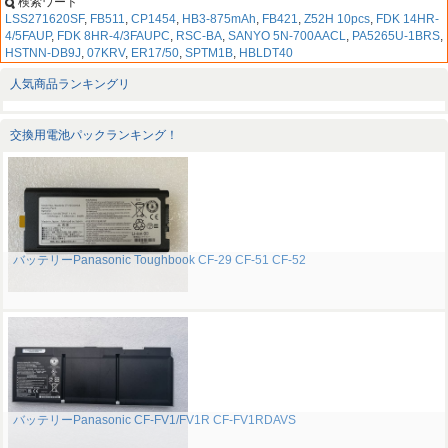
検索ワード
LSS271620SF
,
FB511
,
CP1454
,
HB3-875mAh
,
FB421
,
Z52H 10pcs
,
FDK 14HR-
4/5FAUP
,
FDK 8HR-4/3FAUPC
,
RSC-BA
,
SANYO 5N-700AACL
,
PA5265U-1BRS
,
HSTNN-DB9J
,
07KRV
,
ER17/50
,
SPTM1B
,
HBLDT40
人気商品ランキングリ
交換用電池パックランキング！
バッテリーPanasonic Toughbook CF-29 CF-51 CF-52
バッテリーPanasonic CF-FV1/FV1R CF-FV1RDAVS