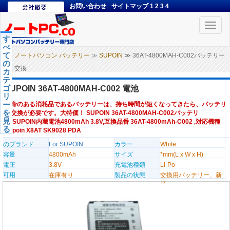
お問い合わせ
サイトマップ
1
2
3
4
Toggle
naviga
す
べ
て
ノートパソコン バッテリー
≫
SUPOIN
≫ 36AT-4800MAH-C002バッテリー
の
交換
カ
テ
ゴ
SUPOIN 36AT-4800MAH-C002 電池
リ
ー
寿命のある消耗品であるバッテリーは、持ち時間が短くなってきたら、バッテリ
を
ー交換が必要です。大特価！ SUPOIN 36AT-4800MAH-C002バッテリ
見
ー,SUPOIN内蔵電池4800mAh 3.8V,互換品番 36AT-4800mAh-C002 ,対応機種
る
Supoin X8AT SK9028 PDA
のブランド
For SUPOIN
カラー
White
容量
4800mAh
サイズ
*mm(L x W x H)
電圧
3.8V
充電池種類
Li-Po
可用
在庫有り
製品の状態
交換用バッテリー、新
品