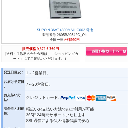
SUPOIN 36AT-4800MAH-C002 電池
製品番号 2605BA0542C_Oth
全国一律
送料560円
販売価格
9,671
6,769円
（送料・手数料の合計金額は、「ショッピングカ
ート」にてご確認いただけます。）
発送日目安 :
1～2営業日。
お届け予定日
7～20営業日。
:
お支払い方
クレジットカード:
法:
安全性と利便
幅広いお支払い方法でのご利用が可能
性:
365日24時間サポートいたします
SSL通信による個人情報保護で安心