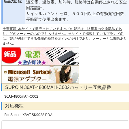
新品の出品:
過充電、過放電、加熱時、短絡時は自動停止される安全
回路設計。
サイクルカウント:ゼロ、５００回以上の有効充電回数、
長時間で使用出来ます。
免責事項: 本サイトで販売されているすべての製品は、汎用型の交換部品であ
り、どのメーカーのものでもありません。当サイトで掲載しているブランド名
は、製品が対応できる機器の種類を示すためだけであり、メーカーとは関係あり
ません。
SUPOIN 36AT-4800MAH-C002バッテリー互換品番
36AT-4800mAh-C002
対応機種
For Supoin X8AT SK9028 PDA