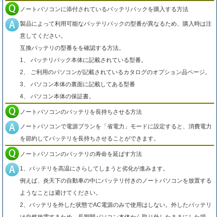
ノートパソコンに添付されているバッテリパックを購入する方法
製品によって利用可能なバッテリパックの型番が異なるため、購入時は注
意してください。
互換バッテリの型番をを確認する方法。
1、 バッテリパック本体に記載されている型番。
2、 ご利用のパソコンが記載されているカタログのオプション品ページ。
3、 パソコン本体の裏面に記載してある型番
4、 パソコン本体の保証書。
ノートパソコンのバッテリを長持ちさせる方法
ノートパソコンで電源プランを「省電力」モードに設定すると、消費電力
を節約してバッテリを長持ちさせることができます。
ノートパソコンのバッテリの寿命を延ばす方法
1、バッテリを高温にさらしてしまうと劣化が進みます。
例えば、炎天下の自動車の中にバッテリ付きのノートパソコンを放置する
ようなことは避けてください。
2、バッテリを外した状態でAC電源のみで使用はしない。外したバッテリ