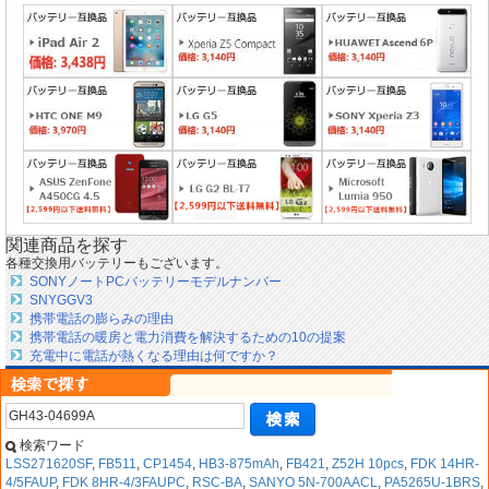
関連商品を探す
各種交換用バッテリーもございます。
SONYノートPCバッテリーモデルナンバー
SNYGGV3
携帯電話の膨らみの理由
携帯電話の暖房と電力消費を解決するための10の提案
充電中に電話が熱くなる理由は何ですか？
検索ワード
LSS271620SF
,
FB511
,
CP1454
,
HB3-875mAh
,
FB421
,
Z52H 10pcs
,
FDK 14HR-
4/5FAUP
,
FDK 8HR-4/3FAUPC
,
RSC-BA
,
SANYO 5N-700AACL
,
PA5265U-1BRS
,