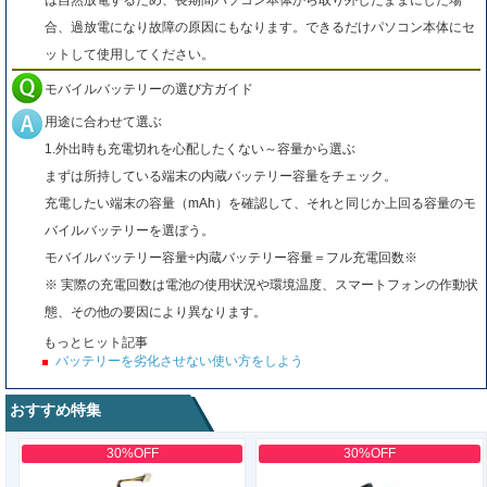
は自然放電するため、長期間パソコン本体から取り外したままにした場
合、過放電になり故障の原因にもなります。できるだけパソコン本体にセ
ットして使用してください。
モバイルバッテリーの選び方ガイド
用途に合わせて選ぶ
1.外出時も充電切れを心配したくない～容量から選ぶ
まずは所持している端末の内蔵バッテリー容量をチェック。
充電したい端末の容量（mAh）を確認して、それと同じか上回る容量のモ
バイルバッテリーを選ぼう。
モバイルバッテリー容量÷内蔵バッテリー容量＝フル充電回数※
※ 実際の充電回数は電池の使用状況や環境温度、スマートフォンの作動状
態、その他の要因により異なります。
もっとヒット記事
バッテリーを劣化させない使い方をしよう
おすすめ特集
30%OFF
30%OFF