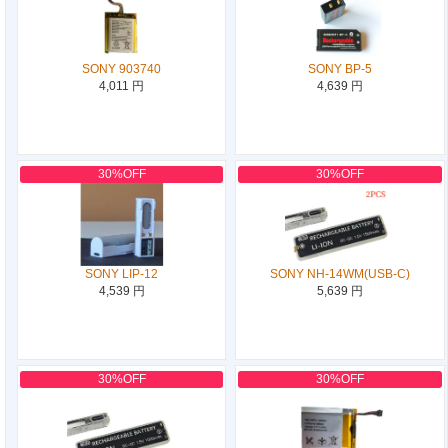
SONY 903740
SONY BP-5
4,011 円
4,639 円
30%OFF
30%OFF
SONY LIP-12
SONY NH-14WM(USB-C)
4,539 円
5,639 円
30%OFF
30%OFF