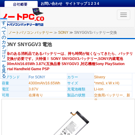
お問い合わせ
サイトマップ
1
2
3
4
Toggle
naviga
す
べ
て
ノートパソコン バッテリー
≫
SONY
≫ SNYGGV3バッテリー交換
の
カ
SONY SNYGGV3 電池
テ
ゴ
寿命のある消耗品であるバッテリーは、持ち時間が短くなってきたら、バッテリ
リ
ー交換が必要です。大特価！ SONY SNYGGV3バッテリー,SONY内蔵電池
ー
4300mAh/16.65Wh 3.87V,互換品番 SNYGGV3 ,対応機種Sony PlayStation
を
Portal Handheld Game PSP
見
る
のブランド
For SONY
カラー
Slivery
容量
4300mAh/16.65Wh
サイズ
*mm(L x W x H)
電圧
3.87V
充電池種類
Li-ion
可用
在庫有り
製品の状態
交換用バッテリー、新
品