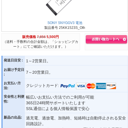
SONY SNYGGV3 電池
製品番号 25KK1523S_Oth
販売価格
7,856
5,500円
（送料・手数料の合計金額は、「ショッピングカ
ート」にてご確認いただけます。）
発送日目安 :
1～2営業日。
お届け予定日
7～20営業日。
:
お支払い方
クレジットカード:
法:
安全性と利便
幅広いお支払い方法でのご利用が可能
性:
365日24時間サポートいたします
SSL通信による個人情報保護で安心
新品の出品:
過充電、過放電、加熱時、短絡時は自動停止される安全
回路設計。