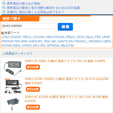
携帯電話の膨らみの理由
携帯電話の暖房と電力消費を解決するための10の提案
充電中に電話が熱くなる理由は何ですか？
検索ワード
LSS271620SF
,
FB511
,
CP1454
,
HB3-875mAh
,
FB421
,
Z52H 10pcs
,
FDK 14HR-
4/5FAUP
,
FDK 8HR-4/3FAUPC
,
RSC-BA
,
SANYO 5N-700AACL
,
PA5265U-1BRS
,
HSTNN-DB9J
,
07KRV
,
ER17/50
,
SPTM1B
,
HBLDT40
人気商品ランキングリ
SONY AC-509C 付属AC電源アダプタ 25V 2A 価格 3,639円
SONY ACDP-120D01 付属AC電源アダプタ 19.5V 6.2A/120W
価格 3,639円
SONY AC-E1826 付属AC電源アダプタ 18V 2.6A, 46.8W 価格
4,070円