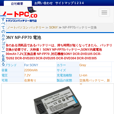
お問い合わせ
サイトマップ
1
2
3
4
Toggle
naviga
す
べ
て
ノートパソコン バッテリー
≫
SONY
≫ NP-FP70バッテリー交換
の
カ
SONY NP-FP70 電池
テ
ゴ
寿命のある消耗品であるバッテリーは、持ち時間が短くなってきたら、バッテリ
リ
ー交換が必要です。大特価！ SONY NP-FP70バッテリー,SONY内蔵電池
ー
2200mAh 7.2V,互換品番 NP-FP70 ,対応機種SONY DCR-DVD105 DCR-
を
DVD202 DCR-DVD203 DCR-DVD205 DCR-DVD304 DCR-DVD305
見
る
のブランド
For SONY
カラー
Gray
容量
2200mAh
サイズ
電圧
7.2V
充電池種類
Li-ion
可用
在庫有り
製品の状態
交換用バッテリー、新
品