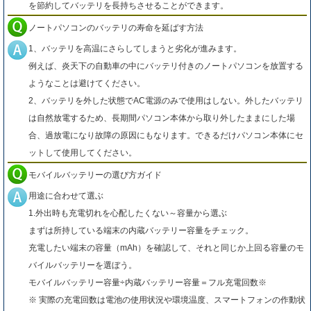
を節約してバッテリを長持ちさせることができます。
ノートパソコンのバッテリの寿命を延ばす方法
1、バッテリを高温にさらしてしまうと劣化が進みます。
例えば、炎天下の自動車の中にバッテリ付きのノートパソコンを放置する
ようなことは避けてください。
2、バッテリを外した状態でAC電源のみで使用はしない。外したバッテリ
は自然放電するため、長期間パソコン本体から取り外したままにした場
合、過放電になり故障の原因にもなります。できるだけパソコン本体にセ
ットして使用してください。
モバイルバッテリーの選び方ガイド
用途に合わせて選ぶ
1.外出時も充電切れを心配したくない～容量から選ぶ
まずは所持している端末の内蔵バッテリー容量をチェック。
充電したい端末の容量（mAh）を確認して、それと同じか上回る容量のモ
バイルバッテリーを選ぼう。
モバイルバッテリー容量÷内蔵バッテリー容量＝フル充電回数※
※ 実際の充電回数は電池の使用状況や環境温度、スマートフォンの作動状