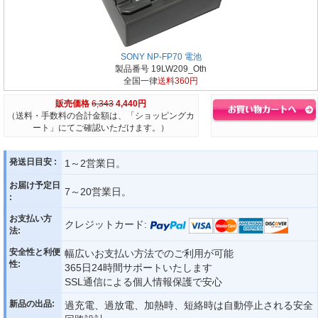
SONY NP-FP70 電池
製品番号 19LW209_Oth
全国一律
送料360円
販売価格
6,343
4,440円
（送料・手数料の合計金額は、「ショッピングカ
ート」にてご確認いただけます。）
発送日目安 :
1～2営業日。
お届け予定日
7～20営業日。
:
お支払い方
クレジットカード:
法:
安全性と利便
幅広いお支払い方法でのご利用が可能
性:
365日24時間サポートいたします
SSL通信による個人情報保護で安心
新品の出品:
過充電、過放電、加熱時、短絡時は自動停止される安全