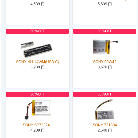
4,539 円
5,639 円
30%OFF
30%OFF
SONY NH-14WM(USB-C)
SONY 09W42
3,239 円
3,570 円
30%OFF
30%OFF
SONY SP723741
SONY 731834
4,239 円
2,640 円