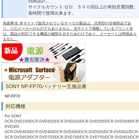
回路設計。
サイクルカウント:ゼロ、５００回以上の有効充電回数、
長時間で使用出来ます。
免責事項: 本サイトで販売されているすべての製品は、汎用型の交換部品であ
り、どのメーカーのものでもありません。当サイトで掲載しているブランド名
は、製品が対応できる機器の種類を示すためだけであり、メーカーとは関係あり
ません。
SONY NP-FP70バッテリー互換品番
NP-FP70
対応機種
For SONY
DCR-DVD105/DCR-DVD202/DCR-DVD203/DCR-DVD205/DCR-DVD304/DCR
DVD305
DCR-DVD403/DCR-DVD404DCR-DVD405/DCR-DVD505/DCR-DVD602/DCR
DCR-DVD653/DCR-DVD703/DCR-DVD705/DCR-DVD755/DCR-DVD803/DCR