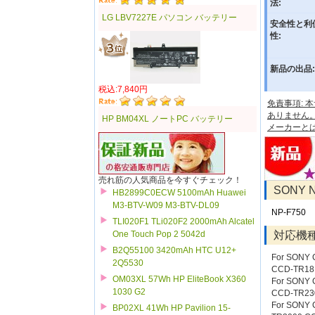
法:
LG LBV7227E パソコン バッテリー
安全性と利
性:
新品の出品:
税込:7,840円
免責事項:
ありません
HP BM04XL ノートPC バッテリー
メーカーと
売れ筋の人気商品を今すぐチェック！
SONY
HB2899C0ECW 5100mAh Huawei
M3-BTV-W09 M3-BTV-DL09
NP-F750
TLI020F1 TLi020F2 2000mAh Alcatel
対応機
One Touch Pop 2 5042d
B2Q55100 3420mAh HTC U12+
For SONY
2Q5530
CCD-TR18
OM03XL 57Wh HP EliteBook X360
For SONY
1030 G2
CCD-TR23
For SONY
BP02XL 41Wh HP Pavilion 15-