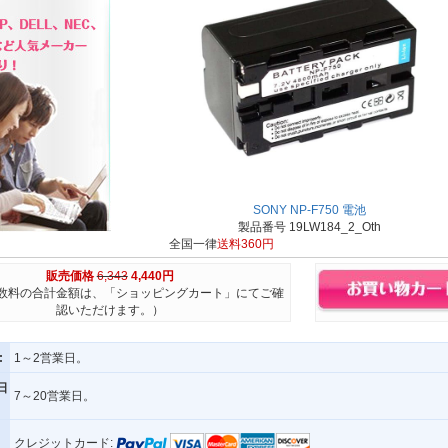
SONY NP-F750 電池
製品番号 19LW184_2_Oth
全国一律
送料360円
販売価格
6,343
4,440円
数料の合計金額は、「ショッピングカート」にてご確
認いただけます。）
:
1～2営業日。
日
7～20営業日。
クレジットカード: