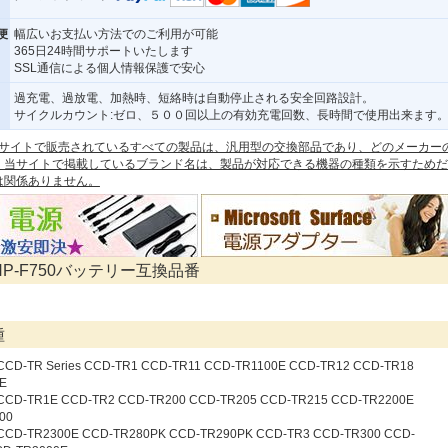
便
幅広いお支払い方法でのご利用が可能
365日24時間サポートいたします
SSL通信による個人情報保護で安心
過充電、過放電、加熱時、短絡時は自動停止される安全回路設計。
サイクルカウント:ゼロ、５００回以上の有効充電回数、長時間で使用出来ます
 本サイトで販売されているすべての製品は、汎用型の交換部品であり、どのメーカー
。当サイトで掲載しているブランド名は、製品が対応できる機器の種類を示すためだ
は関係ありません。
 NP-F750バッテリー互換品番
種
 CCD-TR Series CCD-TR1 CCD-TR11 CCD-TR1100E CCD-TR12 CCD-TR18
E
 CCD-TR1E CCD-TR2 CCD-TR200 CCD-TR205 CCD-TR215 CCD-TR2200E
00
 CCD-TR2300E CCD-TR280PK CCD-TR290PK CCD-TR3 CCD-TR300 CCD-