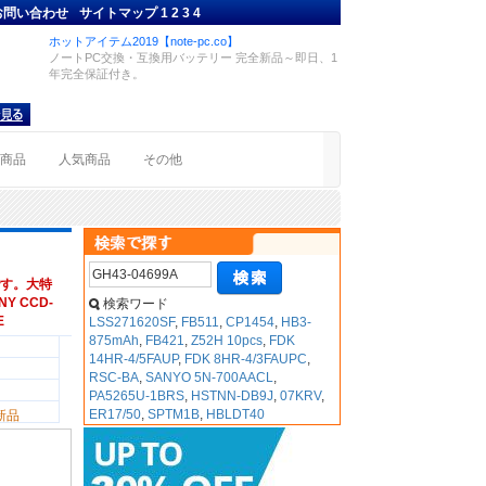
お問い合わせ
サイトマップ
1
2
3
4
ホットアイテム2019【note-pc.co】
ノートPC交換・互換用バッテリー 完全新品～即日、1
年完全保証付き。
着商品
人気商品
その他
す。大特
Y CCD-
検索ワード
E
LSS271620SF
,
FB511
,
CP1454
,
HB3-
875mAh
,
FB421
,
Z52H 10pcs
,
FDK
14HR-4/5FAUP
,
FDK 8HR-4/3FAUPC
,
RSC-BA
,
SANYO 5N-700AACL
,
PA5265U-1BRS
,
HSTNN-DB9J
,
07KRV
,
ER17/50
,
SPTM1B
,
HBLDT40
新品