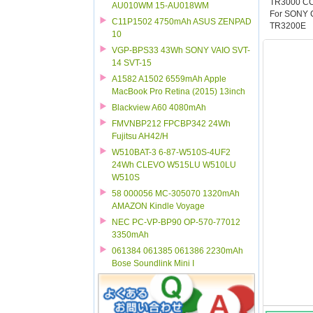
TR3000 C
AU010WM 15-AU018WM
For SONY
C11P1502 4750mAh ASUS ZENPAD
TR3200E
10
VGP-BPS33 43Wh SONY VAIO SVT-
14 SVT-15
A1582 A1502 6559mAh Apple
MacBook Pro Retina (2015) 13inch
Blackview A60 4080mAh
FMVNBP212 FPCBP342 24Wh
Fujitsu AH42/H
W510BAT-3 6-87-W510S-4UF2
24Wh CLEVO W515LU W510LU
W510S
58 000056 MC-305070 1320mAh
AMAZON Kindle Voyage
NEC PC-VP-BP90 OP-570-77012
3350mAh
061384 061385 061386 2230mAh
Bose Soundlink Mini I