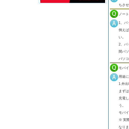
ちさせ
ノート
1、バ
例えば
い。
2、バ
間パソ
パソコ
モバイ
用途に
1.外
まずは
充電し
う。
モバイ
※ 実
なりま