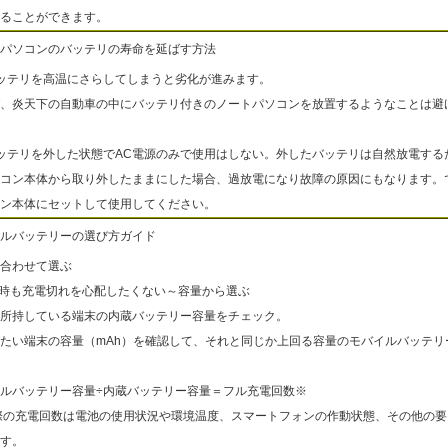
ることができます。
パソコンのバッテリの寿命を延ばす方法
ッテリを高温にさらしてしまうと劣化が進みます。
、炎天下の自動車の中にバッテリ付きのノートパソコンを放置するようなことは避
ッテリを外した状態でAC電源のみで使用はしない。外したバッテリは自然放電する
コン本体から取り外したままにした場合、過放電になり故障の原因にもなります。
ン本体にセットして使用してください。
ルバッテリーの選び方ガイド
合わせて選ぶ
出時も充電切れを心配したくない～容量から選ぶ
所持している端末の内蔵バッテリー容量をチェック。
たい端末の容量（mAh）を確認して、それと同じか上回る容量のモバイルバッテリ
ルバッテリー容量÷内蔵バッテリー容量＝フル充電回数※
際の充電回数は電池の使用状況や環境温度、スマートフォンの作動状態、その他の要
す。