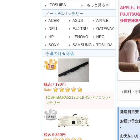
TOSHIBA
もっと見る≫
ノートPCバッテリー
ACER
ASUS
APPLE
DELL
FUJITSU
GATEWAY
HP
LENOVO
NEC
SONY
SAMSUNG
TOSHIBA
今週の目玉商品
税込:7,190円
（送料・手
TOSHIBA PA5212U-1BRS パソコン バ
ッテリー
発送日目安 
お届け予定
:
税込:6,840円
お支払い方