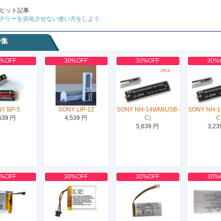
ヒット記事
テリーを劣化させない使い方をしよう
特集
0%OFF
30%OFF
30%OFF
30%
Y BP-5
SONY LIP-12
SONY NH-14WM(USB-
SONY NH-
639 円
4,539 円
C)
C
5,639 円
3,23
0%OFF
30%OFF
30%OFF
30%