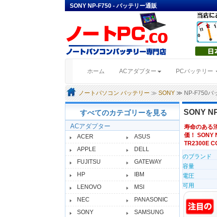
SONY NP-F750 - バッテリー通販
(current)
ホーム
ACアダプター
PCバッテリー
ノートパソコン バッテリー
≫
SONY
≫ NP-F750
SONY N
すべてのカテゴリーを見る
ACアダプター
寿命のある
価！ SONY 
ACER
ASUS
TR2300E C
APPLE
DELL
のブランド
FUJITSU
GATEWAY
容量
HP
IBM
電圧
可用
LENOVO
MSI
NEC
PANASONIC
SONY
SAMSUNG