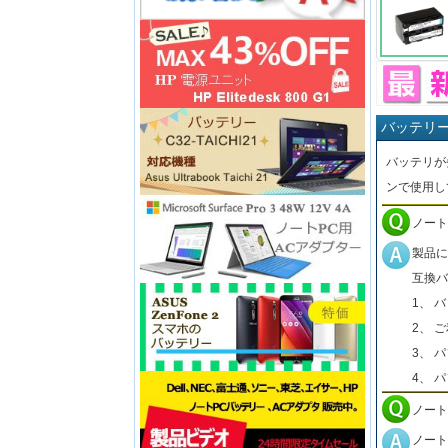
バッテリ
バッテリが
ンで使用し
ノート
製品に
互換バ
1、 
2、 
3、 
4、 
ノート
ノート