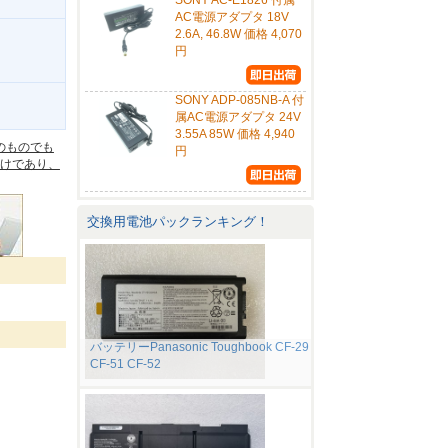
SONY AC-E1826 付属
AC電源アダプタ 18V
2.6A, 46.8W 価格 4,070
円
SONY ADP-085NB-A 付
。
属AC電源アダプタ 24V
3.55A 85W 価格 4,940
のものでも
円
けであり、
交換用電池パックランキング！
バッテリーPanasonic Toughbook CF-29
CF-51 CF-52