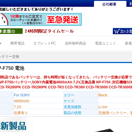
携帯電話
タブレットPC
送料無料商品
電源ユニット
新
バッテリー交換
P-F750 電池
消耗品であるバッテリーは、持ち時間が短くなってきたら、バッテリー交換が必要で
NP-F750バッテリー,SONY内蔵電池4800mAh 7.2V,互換品番 NP-F750 ,対応機種SON
CD-TR280PK CCD-TR290PK CCD-TR3 CCD-TR300 CCD-TR3000 CCD-TR3000
For SONY
カラー
Black
4800mAh
サイズ
7.2V
充電池種類
Li-ion
在庫有り
製品の状態
交換用バッテリー、