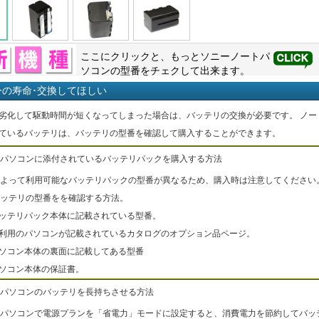
ここにクリックと、もっと
ソニー
ノートパ
ソコンの型番をチェクして出来ます。
ーの寿命･交換してほしい
劣化して駆動時間が短くなってしまった場合は、バッテリの交換が必要です。 ノー
ているバッテリは、バッテリの型番を確認して購入することができます。
パソコンに添付されているバッテリパックを購入する方法
よって利用可能なバッテリパックの型番が異なるため、購入時は注意してください
ッテリの型番をを確認する方法。
バッテリパック本体に記載されている型番。
ご利用のパソコンが記載されているカタログのオプション品ページ。
パソコン本体の裏面に記載してある型番
パソコン本体の保証書。
パソコンのバッテリを長持ちさせる方法
パソコンで電源プランを「省電力」モードに設定すると、消費電力を節約してバッ