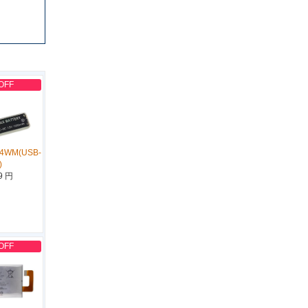
OFF
14WM(USB-
)
9 円
OFF