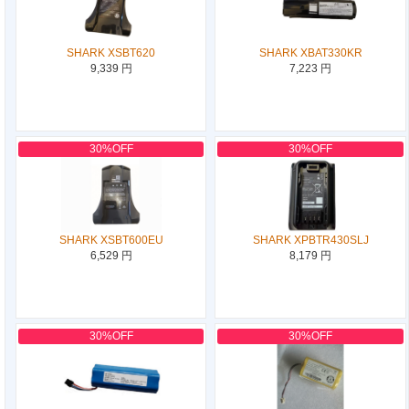
SHARK XSBT620
SHARK XBAT330KR
9,339 円
7,223 円
30%OFF
30%OFF
SHARK XSBT600EU
SHARK XPBTR430SLJ
6,529 円
8,179 円
30%OFF
30%OFF