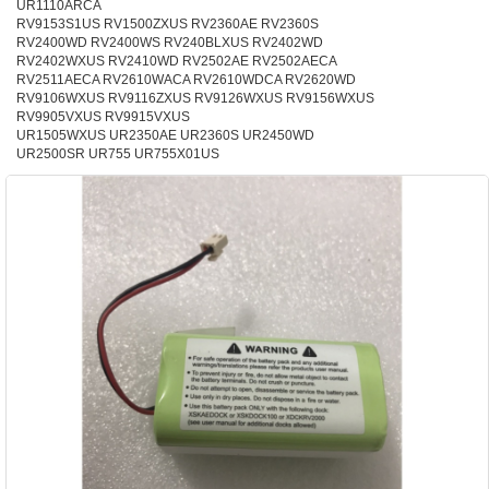
UR1110ARCA
RV9153S1US RV1500ZXUS RV2360AE RV2360S
RV2400WD RV2400WS RV240BLXUS RV2402WD
RV2402WXUS RV2410WD RV2502AE RV2502AECA
RV2511AECA RV2610WACA RV2610WDCA RV2620WD
RV9106WXUS RV9116ZXUS RV9126WXUS RV9156WXUS
RV9905VXUS RV9915VXUS
UR1505WXUS UR2350AE UR2360S UR2450WD
UR2500SR UR755 UR755X01US