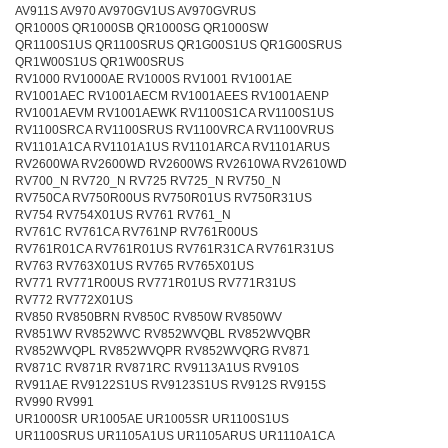
AV911S AV970 AV970GV1US AV970GVRUS
QR1000S QR1000SB QR1000SG QR1000SW
QR1100S1US QR1100SRUS QR1G00S1US QR1G00SRUS
QR1W00S1US QR1W00SRUS
RV1000 RV1000AE RV1000S RV1001 RV1001AE
RV1001AEC RV1001AECM RV1001AEES RV1001AENP
RV1001AEVM RV1001AEWK RV1100S1CA RV1100S1US
RV1100SRCA RV1100SRUS RV1100VRCA RV1100VRUS
RV1101A1CA RV1101A1US RV1101ARCA RV1101ARUS
RV2600WA RV2600WD RV2600WS RV2610WA RV2610WD
RV700_N RV720_N RV725 RV725_N RV750_N
RV750CA RV750R00US RV750R01US RV750R31US
RV754 RV754X01US RV761 RV761_N
RV761C RV761CA RV761NP RV761R00US
RV761R01CA RV761R01US RV761R31CA RV761R31US
RV763 RV763X01US RV765 RV765X01US
RV771 RV771R00US RV771R01US RV771R31US
RV772 RV772X01US
RV850 RV850BRN RV850C RV850W RV850WV
RV851WV RV852WVC RV852WVQBL RV852WVQBR
RV852WVQPL RV852WVQPR RV852WVQRG RV871
RV871C RV871R RV871RC RV9113A1US RV910S
RV911AE RV9122S1US RV9123S1US RV912S RV915S
RV990 RV991
UR1000SR UR1005AE UR1005SR UR1100S1US
UR1100SRUS UR1105A1US UR1105ARUS UR1110A1CA