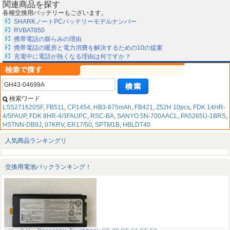
関連商品を探す
各種交換用バッテリーもございます。
SHARKノートPCバッテリーモデルナンバー
RVBAT850
携帯電話の膨らみの理由
携帯電話の暖房と電力消費を解決するための10の提案
充電中に電話が熱くなる理由は何ですか？
検索ワード
LSS271620SF
,
FB511
,
CP1454
,
HB3-875mAh
,
FB421
,
Z52H 10pcs
,
FDK 14HR-
4/5FAUP
,
FDK 8HR-4/3FAUPC
,
RSC-BA
,
SANYO 5N-700AACL
,
PA5265U-1BRS
,
HSTNN-DB9J
,
07KRV
,
ER17/50
,
SPTM1B
,
HBLDT40
人気商品ランキングリ
交換用電池パックランキング！