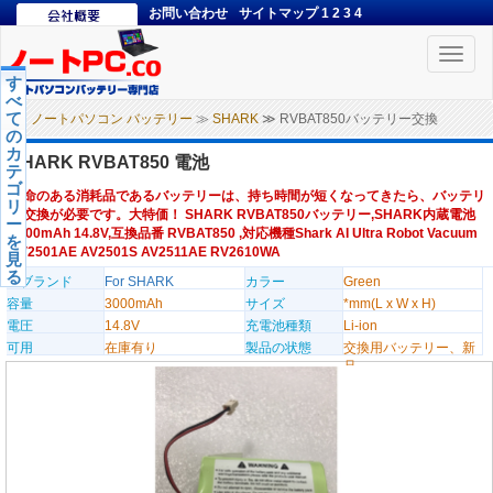
お問い合わせ
サイトマップ
1
2
3
4
Toggle
naviga
す
べ
て
ノートパソコン バッテリー
≫
SHARK
≫ RVBAT850バッテリー交換
の
カ
SHARK RVBAT850 電池
テ
ゴ
寿命のある消耗品であるバッテリーは、持ち時間が短くなってきたら、バッテリ
リ
ー交換が必要です。大特価！ SHARK RVBAT850バッテリー,SHARK内蔵電池
ー
3000mAh 14.8V,互換品番 RVBAT850 ,対応機種Shark AI Ultra Robot Vacuum
を
AV2501AE AV2501S AV2511AE RV2610WA
見
る
のブランド
For SHARK
カラー
Green
容量
3000mAh
サイズ
*mm(L x W x H)
電圧
14.8V
充電池種類
Li-ion
可用
在庫有り
製品の状態
交換用バッテリー、新
品