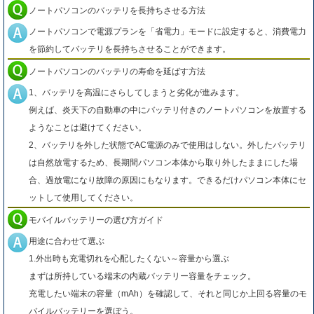
ノートパソコンのバッテリを長持ちさせる方法
ノートパソコンで電源プランを「省電力」モードに設定すると、消費電力
を節約してバッテリを長持ちさせることができます。
ノートパソコンのバッテリの寿命を延ばす方法
1、バッテリを高温にさらしてしまうと劣化が進みます。
例えば、炎天下の自動車の中にバッテリ付きのノートパソコンを放置する
ようなことは避けてください。
2、バッテリを外した状態でAC電源のみで使用はしない。外したバッテリ
は自然放電するため、長期間パソコン本体から取り外したままにした場
合、過放電になり故障の原因にもなります。できるだけパソコン本体にセ
ットして使用してください。
モバイルバッテリーの選び方ガイド
用途に合わせて選ぶ
1.外出時も充電切れを心配したくない～容量から選ぶ
まずは所持している端末の内蔵バッテリー容量をチェック。
充電したい端末の容量（mAh）を確認して、それと同じか上回る容量のモ
バイルバッテリーを選ぼう。