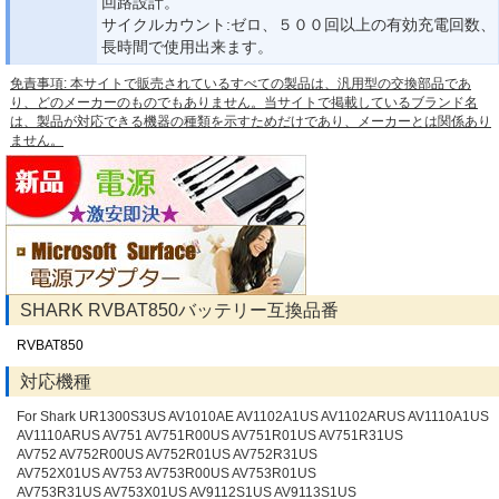
回路設計。
サイクルカウント:ゼロ、５００回以上の有効充電回数、
長時間で使用出来ます。
免責事項: 本サイトで販売されているすべての製品は、汎用型の交換部品であ
り、どのメーカーのものでもありません。当サイトで掲載しているブランド名
は、製品が対応できる機器の種類を示すためだけであり、メーカーとは関係あり
ません。
SHARK RVBAT850バッテリー互換品番
RVBAT850
対応機種
For Shark UR1300S3US AV1010AE AV1102A1US AV1102ARUS AV1110A1US
AV1110ARUS AV751 AV751R00US AV751R01US AV751R31US
AV752 AV752R00US AV752R01US AV752R31US
AV752X01US AV753 AV753R00US AV753R01US
AV753R31US AV753X01US AV9112S1US AV9113S1US