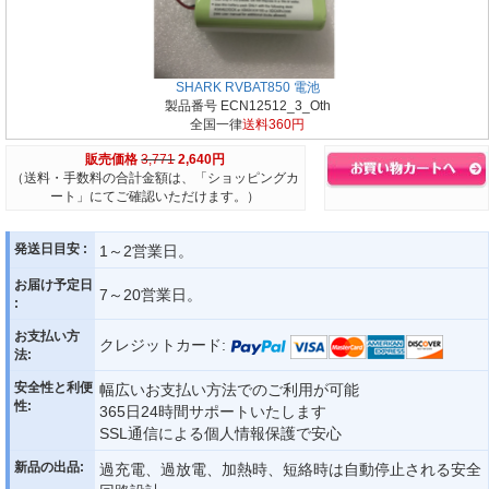
SHARK RVBAT850 電池
製品番号 ECN12512_3_Oth
全国一律
送料360円
販売価格
3,771
2,640円
（送料・手数料の合計金額は、「ショッピングカ
ート」にてご確認いただけます。）
発送日目安 :
1～2営業日。
お届け予定日
7～20営業日。
:
お支払い方
クレジットカード:
法:
安全性と利便
幅広いお支払い方法でのご利用が可能
性:
365日24時間サポートいたします
SSL通信による個人情報保護で安心
新品の出品:
過充電、過放電、加熱時、短絡時は自動停止される安全