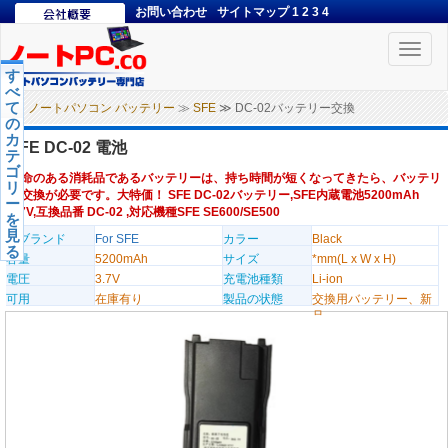
お問い合わせ
サイトマップ
1
2
3
4
Toggle
naviga
す
べ
て
ノートパソコン バッテリー
≫
SFE
≫ DC-02バッテリー交換
の
カ
SFE DC-02 電池
テ
ゴ
寿命のある消耗品であるバッテリーは、持ち時間が短くなってきたら、バッテリ
リ
ー交換が必要です。大特価！ SFE DC-02バッテリー,SFE内蔵電池5200mAh
ー
3.7V,互換品番 DC-02 ,対応機種SFE SE600/SE500
を
見
のブランド
For SFE
カラー
Black
る
容量
5200mAh
サイズ
*mm(L x W x H)
電圧
3.7V
充電池種類
Li-ion
可用
在庫有り
製品の状態
交換用バッテリー、新
品