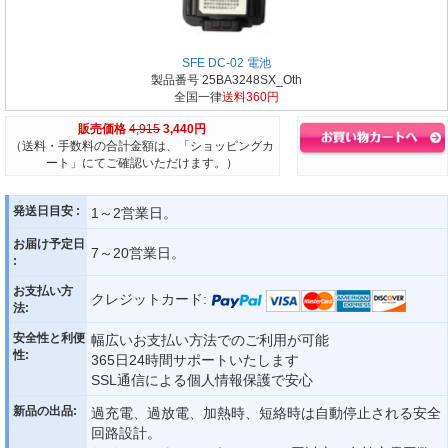
SFE DC-02 電池
製品番号 25BA3248SX_Oth
全国一律
送料360円
販売価格
4,915
3,440円
（送料・手数料の合計金額は、「ショッピングカ
ート」にてご確認いただけます。）
発送日目安 :
1～2営業日。
お届け予定日
7～20営業日。
:
お支払い方
クレジットカード:
法:
安全性と利便
幅広いお支払い方法でのご利用が可能
性:
365日24時間サポートいたします
SSL通信による個人情報保護で安心
新品の出品:
過充電、過放電、加熱時、短絡時は自動停止される安全
回路設計。