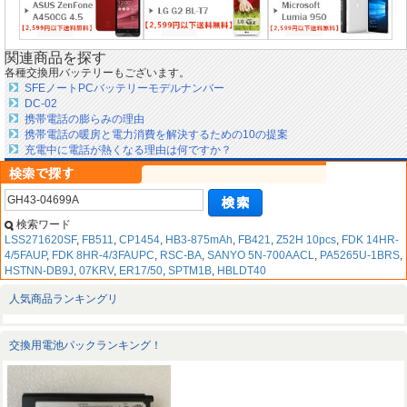
関連商品を探す
各種交換用バッテリーもございます。
SFEノートPCバッテリーモデルナンバー
DC-02
携帯電話の膨らみの理由
携帯電話の暖房と電力消費を解決するための10の提案
充電中に電話が熱くなる理由は何ですか？
検索ワード
LSS271620SF
,
FB511
,
CP1454
,
HB3-875mAh
,
FB421
,
Z52H 10pcs
,
FDK 14HR-
4/5FAUP
,
FDK 8HR-4/3FAUPC
,
RSC-BA
,
SANYO 5N-700AACL
,
PA5265U-1BRS
,
HSTNN-DB9J
,
07KRV
,
ER17/50
,
SPTM1B
,
HBLDT40
人気商品ランキングリ
交換用電池パックランキング！