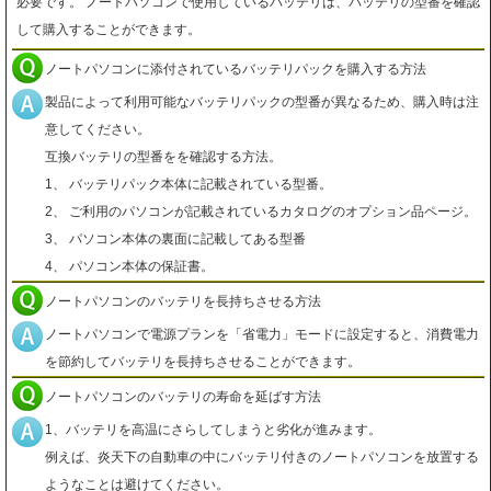
必要です。 ノートパソコンで使用しているバッテリは、バッテリの型番を確認
して購入することができます。
ノートパソコンに添付されているバッテリパックを購入する方法
製品によって利用可能なバッテリパックの型番が異なるため、購入時は注
意してください。
互換バッテリの型番をを確認する方法。
1、 バッテリパック本体に記載されている型番。
2、 ご利用のパソコンが記載されているカタログのオプション品ページ。
3、 パソコン本体の裏面に記載してある型番
4、 パソコン本体の保証書。
ノートパソコンのバッテリを長持ちさせる方法
ノートパソコンで電源プランを「省電力」モードに設定すると、消費電力
を節約してバッテリを長持ちさせることができます。
ノートパソコンのバッテリの寿命を延ばす方法
1、バッテリを高温にさらしてしまうと劣化が進みます。
例えば、炎天下の自動車の中にバッテリ付きのノートパソコンを放置する
ようなことは避けてください。