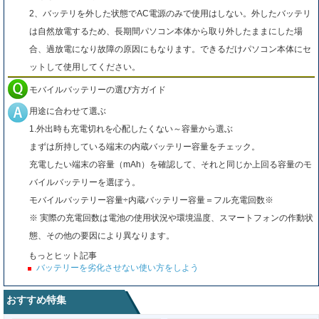
2、バッテリを外した状態でAC電源のみで使用はしない。外したバッテリ
は自然放電するため、長期間パソコン本体から取り外したままにした場
合、過放電になり故障の原因にもなります。できるだけパソコン本体にセ
ットして使用してください。
モバイルバッテリーの選び方ガイド
用途に合わせて選ぶ
1.外出時も充電切れを心配したくない～容量から選ぶ
まずは所持している端末の内蔵バッテリー容量をチェック。
充電したい端末の容量（mAh）を確認して、それと同じか上回る容量のモ
バイルバッテリーを選ぼう。
モバイルバッテリー容量÷内蔵バッテリー容量＝フル充電回数※
※ 実際の充電回数は電池の使用状況や環境温度、スマートフォンの作動状
態、その他の要因により異なります。
もっとヒット記事
バッテリーを劣化させない使い方をしよう
おすすめ特集