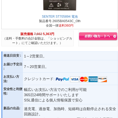
SENTER ST705894 電池
製品番号 2605BA0543C_Oth
全国一律
送料360円
販売価格
7,662
5,363円
（送料・手数料の合計金額は、「ショッピングカ
ート」にてご確認いただけます。）
発送日目安 :
1～2営業日。
お届け予定日
7～20営業日。
:
お支払い方
クレジットカード:
法:
安全性と利便
幅広いお支払い方法でのご利用が可能
性:
365日24時間サポートいたします
SSL通信による個人情報保護で安心
新品の出品:
過充電、過放電、加熱時、短絡時は自動停止される安全
回路設計。