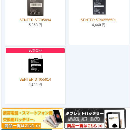
SENTER ST705894
SENTER ST905565PL
5,363 円
4,440 円
30%OFF
SENTER ST655814
4,144 円