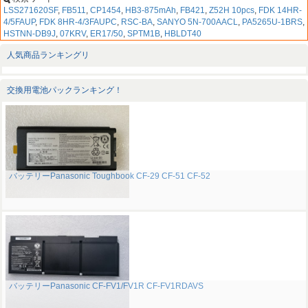
LSS271620SF
,
FB511
,
CP1454
,
HB3-875mAh
,
FB421
,
Z52H 10pcs
,
FDK 14HR-
4/5FAUP
,
FDK 8HR-4/3FAUPC
,
RSC-BA
,
SANYO 5N-700AACL
,
PA5265U-1BRS
,
HSTNN-DB9J
,
07KRV
,
ER17/50
,
SPTM1B
,
HBLDT40
人気商品ランキングリ
交換用電池パックランキング！
バッテリーPanasonic Toughbook CF-29 CF-51 CF-52
バッテリーPanasonic CF-FV1/FV1R CF-FV1RDAVS