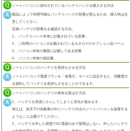
ノートパソコンに添付されているバッテリパックを購入する方法
製品によって利用可能なバッテリパックの型番が異なるため、購入時は注
意してください。
互換バッテリの型番をを確認する方法。
1、 バッテリパック本体に記載されている型番。
2、 ご利用のパソコンが記載されているカタログのオプション品ページ。
3、 パソコン本体の裏面に記載してある型番
4、 パソコン本体の保証書。
ノートパソコンのバッテリを長持ちさせる方法
ノートパソコンで電源プランを「省電力」モードに設定すると、消費電力
を節約してバッテリを長持ちさせることができます。
ノートパソコンのバッテリの寿命を延ばす方法
1、バッテリを高温にさらしてしまうと劣化が進みます。
例えば、炎天下の自動車の中にバッテリ付きのノートパソコンを放置する
ようなことは避けてください。
2、バッテリを外した状態でAC電源のみで使用はしない。外したバッテリ