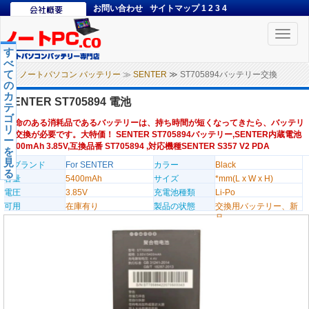
お問い合わせ
サイトマップ
1
2
3
4
Toggle
naviga
す
べ
て
ノートパソコン バッテリー
≫
SENTER
≫ ST705894バッテリー交換
の
カ
SENTER ST705894 電池
テ
ゴ
寿命のある消耗品であるバッテリーは、持ち時間が短くなってきたら、バッテリ
リ
ー交換が必要です。大特価！ SENTER ST705894バッテリー,SENTER内蔵電池
ー
5400mAh 3.85V,互換品番 ST705894 ,対応機種SENTER S357 V2 PDA
を
見
のブランド
For SENTER
カラー
Black
る
容量
5400mAh
サイズ
*mm(L x W x H)
電圧
3.85V
充電池種類
Li-Po
可用
在庫有り
製品の状態
交換用バッテリー、新
品