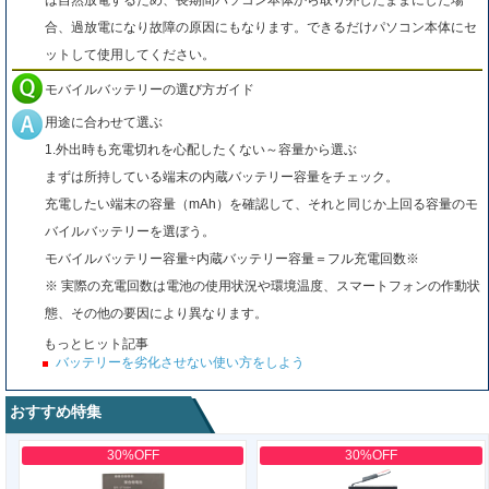
は自然放電するため、長期間パソコン本体から取り外したままにした場
合、過放電になり故障の原因にもなります。できるだけパソコン本体にセ
ットして使用してください。
モバイルバッテリーの選び方ガイド
用途に合わせて選ぶ
1.外出時も充電切れを心配したくない～容量から選ぶ
まずは所持している端末の内蔵バッテリー容量をチェック。
充電したい端末の容量（mAh）を確認して、それと同じか上回る容量のモ
バイルバッテリーを選ぼう。
モバイルバッテリー容量÷内蔵バッテリー容量＝フル充電回数※
※ 実際の充電回数は電池の使用状況や環境温度、スマートフォンの作動状
態、その他の要因により異なります。
もっとヒット記事
バッテリーを劣化させない使い方をしよう
おすすめ特集
30%OFF
30%OFF