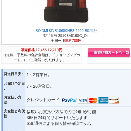
ROIDMI 8INR18650HE2-2500-B0 電池
製品番号 2510BA0195C_Oth
全国一律
送料780円
販売価格
17,456
12,219円
（送料・手数料の合計金額は、「ショッピングカ
ート」にてご確認いただけます。）
発送日目安 :
1～2営業日。
お届け予定日
7～20営業日。
:
お支払い方
クレジットカード:
法:
安全性と利便
幅広いお支払い方法でのご利用が可能
性:
365日24時間サポートいたします
SSL通信による個人情報保護で安心