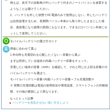
例えば、炎天下の自動車の中にバッテリ付きのノートパソコンを放置する
ようなことは避けてください。
2、バッテリを外した状態でAC電源のみで使用はしない。外したバッテリ
は自然放電するため、長期間パソコン本体から取り外したままにした場
合、過放電になり故障の原因にもなります。できるだけパソコン本体にセ
ットして使用してください。
モバイルバッテリーの選び方ガイド
用途に合わせて選ぶ
1.外出時も充電切れを心配したくない～容量から選ぶ
まずは所持している端末の内蔵バッテリー容量をチェック。
充電したい端末の容量（mAh）を確認して、それと同じか上回る容量のモ
バイルバッテリーを選ぼう。
モバイルバッテリー容量÷内蔵バッテリー容量＝フル充電回数※
※ 実際の充電回数は電池の使用状況や環境温度、スマートフォンの作動状
態、その他の要因により異なります。
もっとヒット記事
バッテリーを劣化させない使い方をしよう