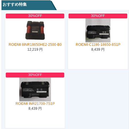
おすすめ特集
30%OFF
30%OFF
ROIDMI 8INR18650HE2-2500-B0
ROIDMI C1186-18650-8S1P
12,219 円
8,439 円
30%OFF
ROIDMI INR21700-7S1P
8,439 円