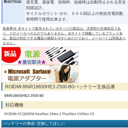
新品の出品:
過充電、過放電、加熱時、短絡時は自動停止される安全
回路設計。
サイクルカウント:ゼロ、５００回以上の有効充電回数、
長時間で使用出来ます。
免責事項: 本サイトで販売されているすべての製品は、汎用型の交換部品であ
り、どのメーカーのものでもありません。当サイトで掲載しているブランド名
は、製品が対応できる機器の種類を示すためだけであり、メーカーとは関係あり
ません。
ROIDMI 8INR18650HE2-2500-B0バッテリー互換品番
8INR18650HE2-2500-B0
対応機種
ROIDMI XCQ06RM Nex/Nex 2/Nex 2 Plus/Nex VX/Nex VS
バッテリーの寿命･交換してほしい