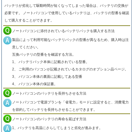
バッテリが劣化して駆動時間が短くなってしまった場合は、バッテリの交換が
必要です。 ノートパソコンで使用しているバッテリは、バッテリの型番を確認
して購入することができます。
ノートパソコンに添付されているバッテリパックを購入する方法
製品によって利用可能なバッテリパックの型番が異なるため、購入時は注
意してください。
互換バッテリの型番をを確認する方法。
1、 バッテリパック本体に記載されている型番。
2、 ご利用のパソコンが記載されているカタログのオプション品ページ。
3、 パソコン本体の裏面に記載してある型番
4、 パソコン本体の保証書。
ノートパソコンのバッテリを長持ちさせる方法
ノートパソコンで電源プランを「省電力」モードに設定すると、消費電力
を節約してバッテリを長持ちさせることができます。
ノートパソコンのバッテリの寿命を延ばす方法
1、バッテリを高温にさらしてしまうと劣化が進みます。