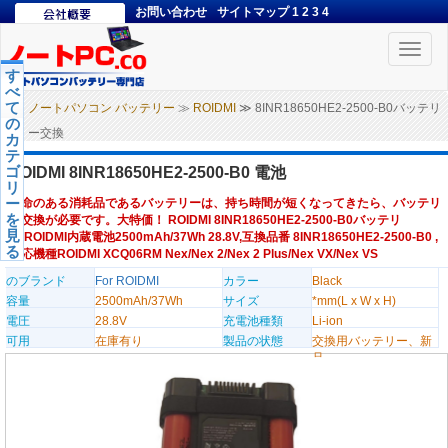
お問い合わせ
サイトマップ
1
2
3
4
Toggle
naviga
す
べ
て
ノートパソコン バッテリー
≫
ROIDMI
≫ 8INR18650HE2-2500-B0バッテリ
の
ー交換
カ
テ
ゴ
ROIDMI 8INR18650HE2-2500-B0 電池
リ
ー
寿命のある消耗品であるバッテリーは、持ち時間が短くなってきたら、バッテリ
を
ー交換が必要です。大特価！ ROIDMI 8INR18650HE2-2500-B0バッテリ
見
ー,ROIDMI内蔵電池2500mAh/37Wh 28.8V,互換品番 8INR18650HE2-2500-B0 ,
る
対応機種ROIDMI XCQ06RM Nex/Nex 2/Nex 2 Plus/Nex VX/Nex VS
のブランド
For ROIDMI
カラー
Black
容量
2500mAh/37Wh
サイズ
*mm(L x W x H)
電圧
28.8V
充電池種類
Li-ion
可用
在庫有り
製品の状態
交換用バッテリー、新
品