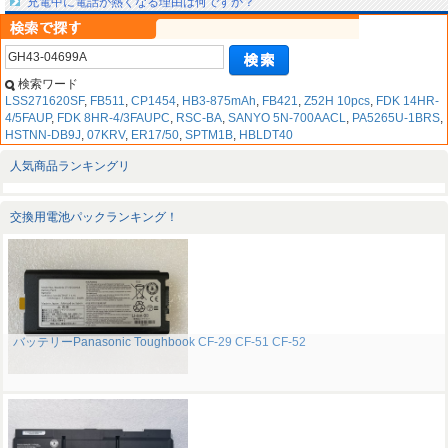
充電中に電話が熱くなる理由は何ですか？
検索ワード
LSS271620SF
,
FB511
,
CP1454
,
HB3-875mAh
,
FB421
,
Z52H 10pcs
,
FDK 14HR-
4/5FAUP
,
FDK 8HR-4/3FAUPC
,
RSC-BA
,
SANYO 5N-700AACL
,
PA5265U-1BRS
,
HSTNN-DB9J
,
07KRV
,
ER17/50
,
SPTM1B
,
HBLDT40
人気商品ランキングリ
交換用電池パックランキング！
バッテリーPanasonic Toughbook CF-29 CF-51 CF-52