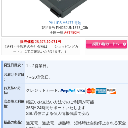
PHILIPS M6477 電池
製品番号 PHI23JUN1878_Oth
全国一律
送料780円
販売価格
28,673
20,071円
（送料・手数料の合計金額は、「ショッピングカ
ート」にてご確認いただけます。）
発送日目安 :
1～2営業日。
お届け予定日
7～20営業日。
:
お支払い方
クレジットカード:
法:
安全性と利便
幅広いお支払い方法でのご利用が可能
性:
365日24時間サポートいたします
SSL通信による個人情報保護で安心
新品の出品:
過充電、過放電、加熱時、短絡時は自動停止される安全