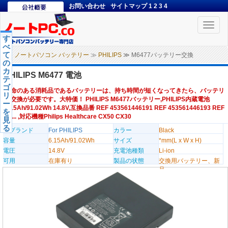
お問い合わせ
サイトマップ
1
2
3
4
Toggle
naviga
す
べ
て
ノートパソコン バッテリー
≫
PHILIPS
≫ M6477バッテリー交換
の
カ
PHILIPS M6477 電池
テ
ゴ
寿命のある消耗品であるバッテリーは、持ち時間が短くなってきたら、バッテリ
リ
ー交換が必要です。大特価！ PHILIPS M6477バッテリー,PHILIPS内蔵電池
ー
6.15Ah/91.02Wh 14.8V,互換品番 REF 453561446191 REF 453561446193 REF
を
45... ,対応機種Philips Healthcare CX50 CX30
見
る
のブランド
For PHILIPS
カラー
Black
容量
6.15Ah/91.02Wh
サイズ
*mm(L x W x H)
電圧
14.8V
充電池種類
Li-ion
可用
在庫有り
製品の状態
交換用バッテリー、新
品