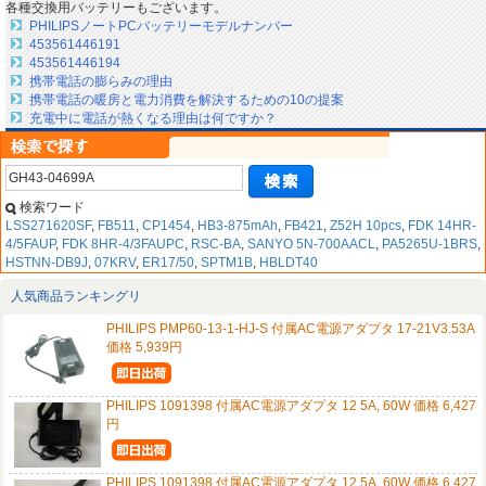
各種交換用バッテリーもございます。
PHILIPSノートPCバッテリーモデルナンバー
453561446191
453561446194
携帯電話の膨らみの理由
携帯電話の暖房と電力消費を解決するための10の提案
充電中に電話が熱くなる理由は何ですか？
検索ワード
LSS271620SF
,
FB511
,
CP1454
,
HB3-875mAh
,
FB421
,
Z52H 10pcs
,
FDK 14HR-
4/5FAUP
,
FDK 8HR-4/3FAUPC
,
RSC-BA
,
SANYO 5N-700AACL
,
PA5265U-1BRS
,
HSTNN-DB9J
,
07KRV
,
ER17/50
,
SPTM1B
,
HBLDT40
人気商品ランキングリ
PHILIPS PMP60-13-1-HJ-S 付属AC電源アダプタ 17-21V3.53A
価格 5,939円
PHILIPS 1091398 付属AC電源アダプタ 12 5A, 60W 価格 6,427
円
PHILIPS 1091398 付属AC電源アダプタ 12 5A, 60W 価格 6,427