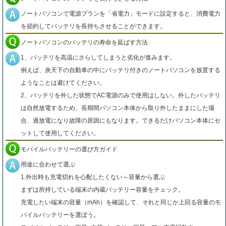
ノートパソコンで電源プランを「省電力」モードに設定すると、消費電力
を節約してバッテリを長持ちさせることができます。
ノートパソコンのバッテリの寿命を延ばす方法
1、バッテリを高温にさらしてしまうと劣化が進みます。
例えば、炎天下の自動車の中にバッテリ付きのノートパソコンを放置する
ようなことは避けてください。
2、バッテリを外した状態でAC電源のみで使用はしない。外したバッテリ
は自然放電するため、長期間パソコン本体から取り外したままにした場
合、過放電になり故障の原因にもなります。できるだけパソコン本体にセ
ットして使用してください。
モバイルバッテリーの選び方ガイド
用途に合わせて選ぶ
1.外出時も充電切れを心配したくない～容量から選ぶ
まずは所持している端末の内蔵バッテリー容量をチェック。
充電したい端末の容量（mAh）を確認して、それと同じか上回る容量のモ
バイルバッテリーを選ぼう。