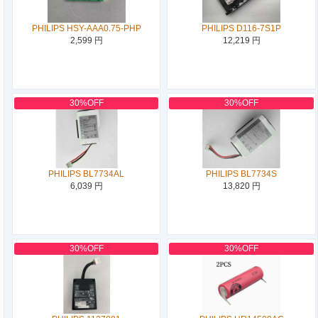
PHILIPS HSY-AAA0.75-PHP
PHILIPS D116-7S1P
2,599 円
12,219 円
30%OFF
30%OFF
PHILIPS BL7734AL
PHILIPS BL7734S
6,039 円
13,820 円
30%OFF
30%OFF