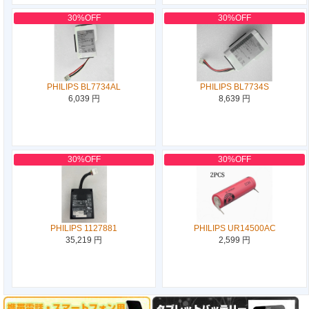
30%OFF
30%OFF
PHILIPS BL7734AL
PHILIPS BL7734S
6,039 円
8,639 円
30%OFF
30%OFF
PHILIPS 1127881
PHILIPS UR14500AC
35,219 円
2,599 円