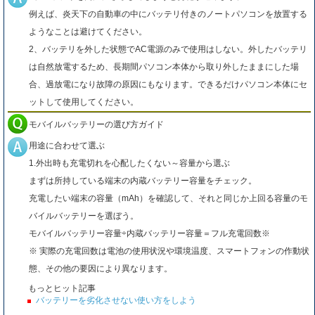
例えば、炎天下の自動車の中にバッテリ付きのノートパソコンを放置する
ようなことは避けてください。
2、バッテリを外した状態でAC電源のみで使用はしない。外したバッテリ
は自然放電するため、長期間パソコン本体から取り外したままにした場
合、過放電になり故障の原因にもなります。できるだけパソコン本体にセ
ットして使用してください。
モバイルバッテリーの選び方ガイド
用途に合わせて選ぶ
1.外出時も充電切れを心配したくない～容量から選ぶ
まずは所持している端末の内蔵バッテリー容量をチェック。
充電したい端末の容量（mAh）を確認して、それと同じか上回る容量のモ
バイルバッテリーを選ぼう。
モバイルバッテリー容量÷内蔵バッテリー容量＝フル充電回数※
※ 実際の充電回数は電池の使用状況や環境温度、スマートフォンの作動状
態、その他の要因により異なります。
もっとヒット記事
バッテリーを劣化させない使い方をしよう