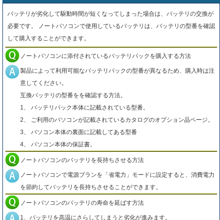
バッテリが劣化して駆動時間が短くなってしまった場合は、バッテリの交換が
必要です。 ノートパソコンで使用しているバッテリは、バッテリの型番を確認
して購入することができます。
ノートパソコンに添付されているバッテリパックを購入する方法
製品によって利用可能なバッテリパックの型番が異なるため、購入時は注
意してください。
互換バッテリの型番をを確認する方法。
1、 バッテリパック本体に記載されている型番。
2、 ご利用のパソコンが記載されているカタログのオプション品ページ。
3、 パソコン本体の裏面に記載してある型番
4、 パソコン本体の保証書。
ノートパソコンのバッテリを長持ちさせる方法
ノートパソコンで電源プランを「省電力」モードに設定すると、消費電力
を節約してバッテリを長持ちさせることができます。
ノートパソコンのバッテリの寿命を延ばす方法
1、バッテリを高温にさらしてしまうと劣化が進みます。