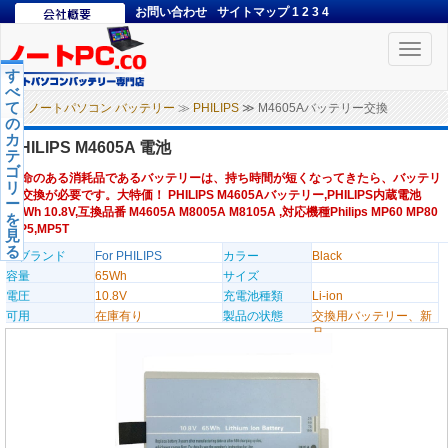
お問い合わせ
サイトマップ
1
2
3
4
Toggle
naviga
す
べ
て
ノートパソコン バッテリー
≫
PHILIPS
≫ M4605Aバッテリー交換
の
カ
PHILIPS M4605A 電池
テ
ゴ
寿命のある消耗品であるバッテリーは、持ち時間が短くなってきたら、バッテリ
リ
ー交換が必要です。大特価！ PHILIPS M4605Aバッテリー,PHILIPS内蔵電池
ー
65Wh 10.8V,互換品番 M4605A M8005A M8105A ,対応機種Philips MP60 MP80
を
MP5,MP5T
見
る
のブランド
For PHILIPS
カラー
Black
容量
65Wh
サイズ
電圧
10.8V
充電池種類
Li-ion
可用
在庫有り
製品の状態
交換用バッテリー、新
品