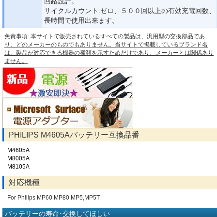
回路設計。
サイクルカウント:ゼロ、５００回以上の有効充電回数、
長時間で使用出来ます。
免責事項: 本サイトで販売されているすべての製品は、汎用型の交換部品であ
り、どのメーカーのものでもありません。当サイトで掲載しているブランド名
は、製品が対応できる機器の種類を示すためだけであり、メーカーとは関係あり
ません。
PHILIPS M4605Aバッテリー互換品番
M4605A
M8005A
M8105A
対応機種
For Philips MP60 MP80 MP5,MP5T
バッテリーの寿命･交換してほしい