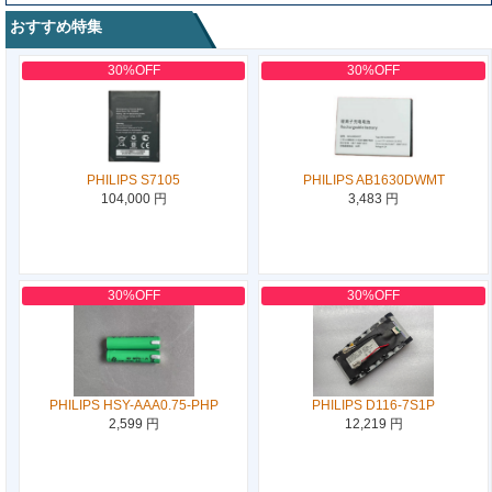
おすすめ特集
30%OFF
30%OFF
PHILIPS S7105
PHILIPS AB1630DWMT
104,000 円
3,483 円
30%OFF
30%OFF
PHILIPS HSY-AAA0.75-PHP
PHILIPS D116-7S1P
2,599 円
12,219 円