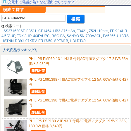
充電中に電話が熱くなる理由は何ですか？
検索ワード
LSS271620SF
,
FB511
,
CP1454
,
HB3-875mAh
,
FB421
,
Z52H 10pcs
,
FDK 14HR-
4/5FAUP
,
FDK 8HR-4/3FAUPC
,
RSC-BA
,
SANYO 5N-700AACL
,
PA5265U-1BRS
,
HSTNN-DB9J
,
07KRV
,
ER17/50
,
SPTM1B
,
HBLDT40
人気商品ランキングリ
PHILIPS PMP60-13-1-HJ-S 付属AC電源アダプタ 17-21V3.53A
価格 5,939円
PHILIPS 1091398 付属AC電源アダプタ 12 5A, 60W 価格 6,427
円
PHILIPS 1091398 付属AC電源アダプタ 12 5A, 60W 価格 6,427
円
PHILIPS FSP180-AJBN3-T 付属AC電源アダプタ 19.5V 9.23A,
180.0W 価格 8,640円