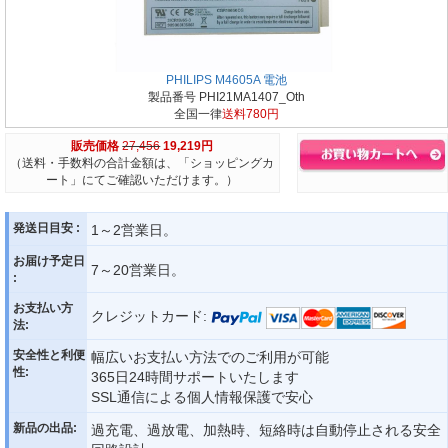
PHILIPS M4605A 電池
製品番号 PHI21MA1407_Oth
全国一律
送料780円
販売価格
27,456
19,219円
（送料・手数料の合計金額は、「ショッピングカ
ート」にてご確認いただけます。）
発送日目安 :
1～2営業日。
お届け予定日
7～20営業日。
:
お支払い方
クレジットカード:
法:
安全性と利便
幅広いお支払い方法でのご利用が可能
性:
365日24時間サポートいたします
SSL通信による個人情報保護で安心
新品の出品:
過充電、過放電、加熱時、短絡時は自動停止される安全