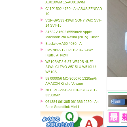
AU010WM 15-AU018WM
C11P1502 4750mAh ASUS ZENPAD
10
VGP-BPS33 43Wh SONY VAIO SVT-
14 SVT-15
A1582 A1502 6559mAh Apple
MacBook Pro Retina (2015) 13inch
Blackview A60 4080mAh
FMVNBP212 FPCBP342 24Wh
Fujitsu AH42/H
W510BAT-3 6-87-W510S-4UF2
24Wh CLEVO W515LU W510LU
W510S
58 000056 MC-305070 1320mAh
AMAZON Kindle Voyage
NEC PC-VP-BP90 OP-570-77012
3350mAh
061384 061385 061386 2230mAh
Bose Soundlink Mini I