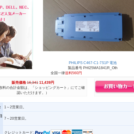
PHILIPS C467-C1-7S1P 電池
製品番号 PHI25MA1841R_Oth
全国一律
送料560円
販売価格
16,341
11,439円
数料の合計金額は、「ショッピングカート」にてご確
認いただけます。）
:
1～2営業日。
日
7～20営業日。
クレジットカード: