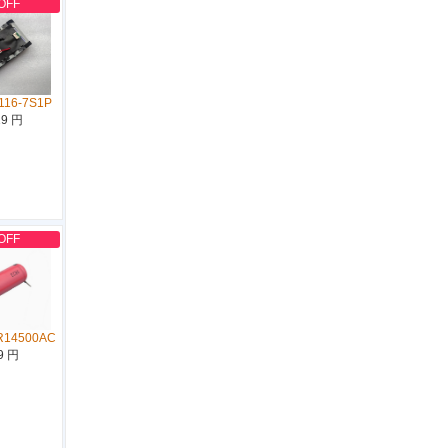
OFF
116-7S1P
19 円
OFF
R14500AC
9 円