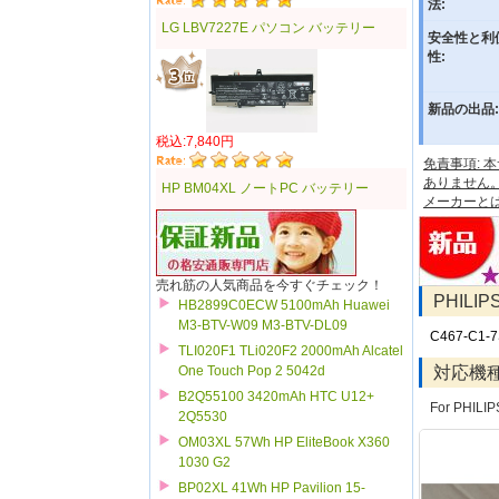
法:
LG LBV7227E パソコン バッテリー
安全性と利
性:
新品の出品:
税込:7,840円
免責事項:
ありません
HP BM04XL ノートPC バッテリー
メーカーと
売れ筋の人気商品を今すぐチェック！
PHILI
HB2899C0ECW 5100mAh Huawei
M3-BTV-W09 M3-BTV-DL09
C467-C1-
TLI020F1 TLi020F2 2000mAh Alcatel
対応機
One Touch Pop 2 5042d
B2Q55100 3420mAh HTC U12+
For PHILI
2Q5530
OM03XL 57Wh HP EliteBook X360
1030 G2
BP02XL 41Wh HP Pavilion 15-