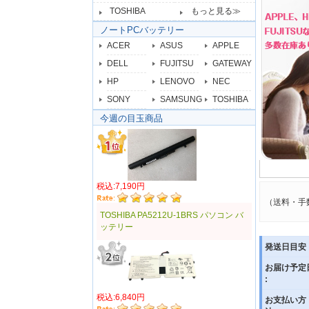
TOSHIBA
もっと見る≫
ノートPCバッテリー
ACER
ASUS
APPLE
DELL
FUJITSU
GATEWAY
HP
LENOVO
NEC
SONY
SAMSUNG
TOSHIBA
今週の目玉商品
税込:7,190円
（送料・手
TOSHIBA PA5212U-1BRS パソコン バ
ッテリー
発送日目安 
お届け予定
:
税込:6,840円
お支払い方