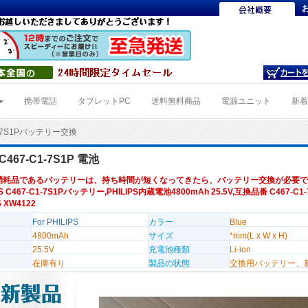
携帯電話
タブレットPC
送料無料商品
電源ユニット
新
1-7S1Pバッテリー交換
 C467-C1-7S1P 電池
消耗品であるバッテリーは、持ち時間が短くなってきたら、バッテリー交換が必要で
PS C467-C1-7S1Pバッテリー,PHILIPS内蔵電池4800mAh 25.5V,互換品番 C467-C1-
 XW4122
For PHILIPS
カラー
Blue
4800mAh
サイズ
*mm(L x W x H)
25.5V
充電池種類
Li-ion
在庫有り
製品の状態
交換用バッテリー、