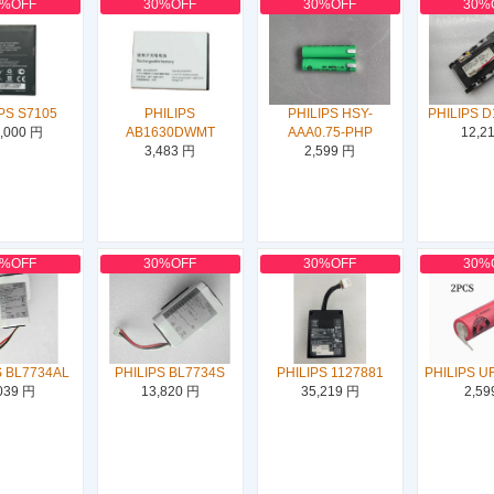
0%OFF
30%OFF
30%OFF
30%
PS S7105
PHILIPS
PHILIPS HSY-
PHILIPS D
,000 円
AB1630DWMT
AAA0.75-PHP
12,2
3,483 円
2,599 円
0%OFF
30%OFF
30%OFF
30%
S BL7734AL
PHILIPS BL7734S
PHILIPS 1127881
PHILIPS U
039 円
13,820 円
35,219 円
2,59