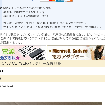
便
幅広いお支払い方法でのご利用が可能
365日24時間サポートいたします
SSL通信による個人情報保護で安心
過充電、過放電、加熱時、短絡時は自動停止される安全回路設計。
サイクルカウント:ゼロ、５００回以上の有効充電回数、長時間で使用出来ます
 本サイトで販売されているすべての製品は、汎用型の交換部品であり、どのメーカー
。当サイトで掲載しているブランド名は、製品が対応できる機器の種類を示すためだ
は関係ありません。
PS C467-C1-7S1Pバッテリー互換品番
7S1P
種
PS XW4122