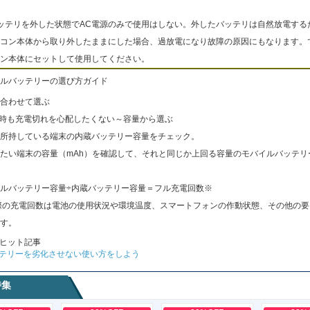
ッテリを外した状態でAC電源のみで使用はしない。外したバッテリは自然放電する
コン本体から取り外したままにした場合、過放電になり故障の原因にもなります。
ン本体にセットして使用してください。
ルバッテリーの選び方ガイド
合わせて選ぶ
出時も充電切れを心配したくない～容量から選ぶ
所持している端末の内蔵バッテリー容量をチェック。
たい端末の容量（mAh）を確認して、それと同じか上回る容量のモバイルバッテリ
ルバッテリー容量÷内蔵バッテリー容量＝フル充電回数※
際の充電回数は電池の使用状況や環境温度、スマートフォンの作動状態、その他の要
す。
ヒット記事
テリーを劣化させない使い方をしよう
特集