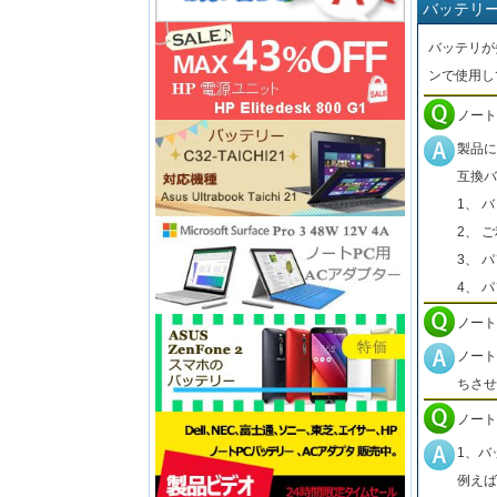
バッテリ
バッテリが
ンで使用し
ノート
製品に
互換バ
1、 
2、 
3、 
4、 
ノート
ノート
ちさせ
ノート
1、バ
例えば