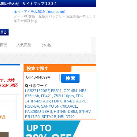
お問い合わせ
サイトマップ
1
2
3
4
ホットアイテム2019【note-pc.co】
ノートPC交換・互換用バッテリー 完全新品～即日、1
年完全保証付き。
着商品
人気商品
その他
す。大特
7S1P ,対応
検索ワード
LSS271620SF
,
FB511
,
CP1454
,
HB3-
875mAh
,
FB421
,
Z52H 10pcs
,
FDK
14HR-4/5FAUP
,
FDK 8HR-4/3FAUPC
,
RSC-BA
,
SANYO 5N-700AACL
,
PA5265U-1BRS
,
HSTNN-DB9J
,
07KRV
,
ER17/50
,
SPTM1B
,
HBLDT40
新品