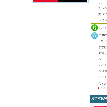
い。
2、バ
間パソ
パソコ
モバイ
用途に
1.外
まずは
充電し
う。
モバイ
※ 実
なりま
もっと
バッ
おすすめ