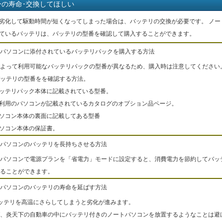
ーの寿命･交換してほしい
劣化して駆動時間が短くなってしまった場合は、バッテリの交換が必要です。 ノー
ているバッテリは、バッテリの型番を確認して購入することができます。
パソコンに添付されているバッテリパックを購入する方法
よって利用可能なバッテリパックの型番が異なるため、購入時は注意してください
ッテリの型番をを確認する方法。
バッテリパック本体に記載されている型番。
ご利用のパソコンが記載されているカタログのオプション品ページ。
パソコン本体の裏面に記載してある型番
パソコン本体の保証書。
パソコンのバッテリを長持ちさせる方法
パソコンで電源プランを「省電力」モードに設定すると、消費電力を節約してバッ
ることができます。
パソコンのバッテリの寿命を延ばす方法
ッテリを高温にさらしてしまうと劣化が進みます。
、炎天下の自動車の中にバッテリ付きのノートパソコンを放置するようなことは避