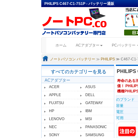
PHILIPS C467-C1-7S1P - バッテリー通販
(current)
ホーム
ACアダプター
PCバッテリー
ノートパソコン バッテリー
≫
PHILIPS
≫ C467-C
PHILIPS
すべてのカテゴリーを見る
ACアダプター
寿命のある
価！ PHILI
ACER
ASUS
機種PHILIPS
APPLE
DELL
のブランド
FUJITSU
GATEWAY
容量
HP
IBM
電圧
可用
LENOVO
MSI
NEC
PANASONIC
SONY
SAMSUNG