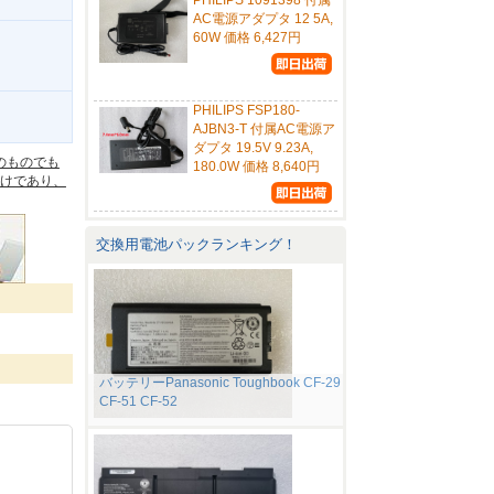
PHILIPS 1091398 付属
AC電源アダプタ 12 5A,
60W 価格 6,427円
PHILIPS FSP180-
。
AJBN3-T 付属AC電源ア
ダプタ 19.5V 9.23A,
のものでも
180.0W 価格 8,640円
けであり、
交換用電池パックランキング！
バッテリーPanasonic Toughbook CF-29
CF-51 CF-52