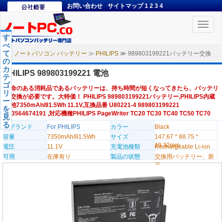
お問い合わせ
サイトマップ
1
2
3
4
Toggle
naviga
す
べ
て
ノートパソコン バッテリー
≫
PHILIPS
≫ 989803199221バッテリー交換
の
カ
PHILIPS 989803199221 電池
テ
ゴ
寿命のある消耗品であるバッテリーは、持ち時間が短くなってきたら、バッテリ
リ
ー交換が必要です。大特価！ PHILIPS 989803199221バッテリー,PHILIPS内蔵
ー
電池7350mAh/81.5Wh 11.1V,互換品番 U80221-4 989803199221
を
453564674191 ,対応機種PHILIPS PageWriter TC20 TC30 TC40 TC50 TC70
見
る
のブランド
For PHILIPS
カラー
Black
容量
7350mAh/81.5Wh
サイズ
147.67 * 88.75 *
19.32mm
電圧
11.1V
充電池種類
Rechargeable Li-ion
可用
在庫有り
製品の状態
交換用バッテリー、新
品