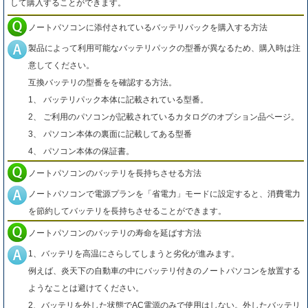
して購入することができます。
ノートパソコンに添付されているバッテリパックを購入する方法
製品によって利用可能なバッテリパックの型番が異なるため、購入時は注
意してください。
互換バッテリの型番をを確認する方法。
1、 バッテリパック本体に記載されている型番。
2、 ご利用のパソコンが記載されているカタログのオプション品ページ。
3、 パソコン本体の裏面に記載してある型番
4、 パソコン本体の保証書。
ノートパソコンのバッテリを長持ちさせる方法
ノートパソコンで電源プランを「省電力」モードに設定すると、消費電力
を節約してバッテリを長持ちさせることができます。
ノートパソコンのバッテリの寿命を延ばす方法
1、バッテリを高温にさらしてしまうと劣化が進みます。
例えば、炎天下の自動車の中にバッテリ付きのノートパソコンを放置する
ようなことは避けてください。
2、バッテリを外した状態でAC電源のみで使用はしない。外したバッテリ