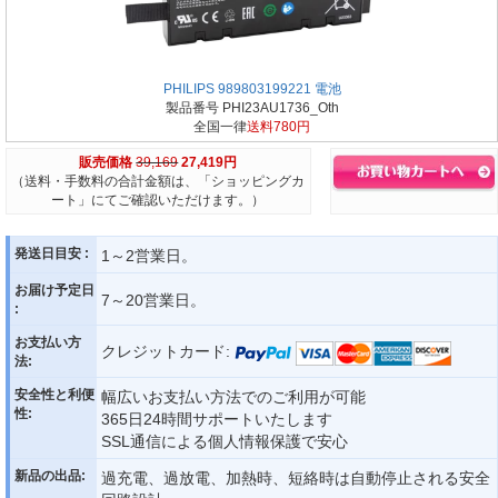
PHILIPS 989803199221 電池
製品番号 PHI23AU1736_Oth
全国一律
送料780円
販売価格
39,169
27,419円
（送料・手数料の合計金額は、「ショッピングカ
ート」にてご確認いただけます。）
発送日目安 :
1～2営業日。
お届け予定日
7～20営業日。
:
お支払い方
クレジットカード:
法:
安全性と利便
幅広いお支払い方法でのご利用が可能
性:
365日24時間サポートいたします
SSL通信による個人情報保護で安心
新品の出品:
過充電、過放電、加熱時、短絡時は自動停止される安全