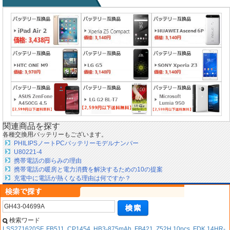
関連商品を探す
各種交換用バッテリーもございます。
PHILIPSノートPCバッテリーモデルナンバー
U80221-4
携帯電話の膨らみの理由
携帯電話の暖房と電力消費を解決するための10の提案
充電中に電話が熱くなる理由は何ですか？
検索ワード
LSS271620SF
,
FB511
,
CP1454
,
HB3-875mAh
,
FB421
,
Z52H 10pcs
,
FDK 14HR-