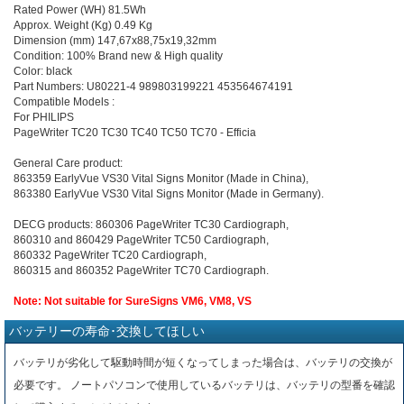
Rated Power (WH) 81.5Wh
Approx. Weight (Kg) 0.49 Kg
Dimension (mm) 147,67x88,75x19,32mm
Condition: 100% Brand new & High quality
Color: black
Part Numbers: U80221-4 989803199221 453564674191
Compatible Models :
For PHILIPS
PageWriter TC20 TC30 TC40 TC50 TC70 - Efficia
General Care product:
863359 EarlyVue VS30 Vital Signs Monitor (Made in China),
863380 EarlyVue VS30 Vital Signs Monitor (Made in Germany).
DECG products: 860306 PageWriter TC30 Cardiograph,
860310 and 860429 PageWriter TC50 Cardiograph,
860332 PageWriter TC20 Cardiograph,
860315 and 860352 PageWriter TC70 Cardiograph.
Note: Not suitable for SureSigns VM6, VM8, VS
バッテリーの寿命･交換してほしい
バッテリが劣化して駆動時間が短くなってしまった場合は、バッテリの交換が
必要です。 ノートパソコンで使用しているバッテリは、バッテリの型番を確認