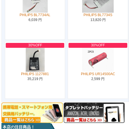
PHILIPS BL7734AL
PHILIPS BL7734S
6,039 円
13,820 円
30%OFF
30%OFF
PHILIPS 1127881
PHILIPS UR14500AC
35,219 円
2,599 円
本店の注目商品！