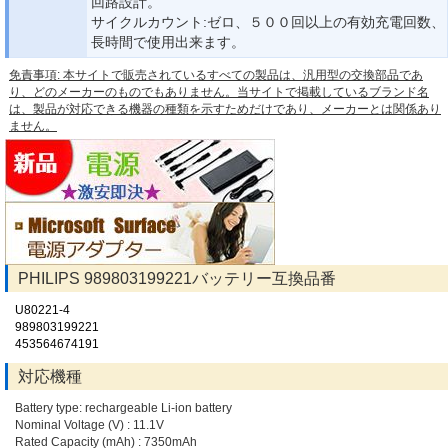
回路設計。
サイクルカウント:ゼロ、５００回以上の有効充電回数、
長時間で使用出来ます。
免責事項: 本サイトで販売されているすべての製品は、汎用型の交換部品であ
り、どのメーカーのものでもありません。当サイトで掲載しているブランド名
は、製品が対応できる機器の種類を示すためだけであり、メーカーとは関係あり
ません。
PHILIPS 989803199221バッテリー互換品番
U80221-4
989803199221
453564674191
対応機種
Battery type: rechargeable Li-ion battery
Nominal Voltage (V) : 11.1V
Rated Capacity (mAh) : 7350mAh