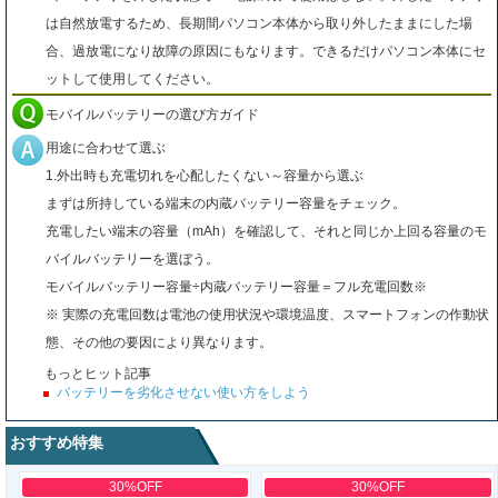
は自然放電するため、長期間パソコン本体から取り外したままにした場
合、過放電になり故障の原因にもなります。できるだけパソコン本体にセ
ットして使用してください。
モバイルバッテリーの選び方ガイド
用途に合わせて選ぶ
1.外出時も充電切れを心配したくない～容量から選ぶ
まずは所持している端末の内蔵バッテリー容量をチェック。
充電したい端末の容量（mAh）を確認して、それと同じか上回る容量のモ
バイルバッテリーを選ぼう。
モバイルバッテリー容量÷内蔵バッテリー容量＝フル充電回数※
※ 実際の充電回数は電池の使用状況や環境温度、スマートフォンの作動状
態、その他の要因により異なります。
もっとヒット記事
バッテリーを劣化させない使い方をしよう
おすすめ特集
30%OFF
30%OFF