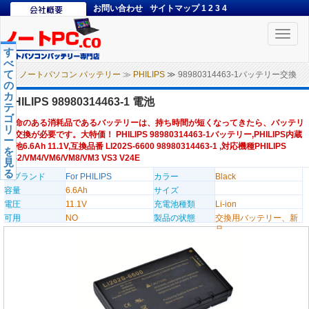
お問い合わせ
サイトマップ
1
2
3
4
Toggle
naviga
す
べ
て
ノートパソコン バッテリー
≫
PHILIPS
≫ 98980314463-1バッテリー交換
の
カ
PHILIPS 98980314463-1 電池
テ
ゴ
寿命のある消耗品であるバッテリーは、持ち時間が短くなってきたら、バッテリ
リ
ー交換が必要です。大特価！ PHILIPS 98980314463-1バッテリー,PHILIPS内蔵
ー
電池6.6Ah 11.1V,互換品番 LI202S-6600 98980314463-1 ,対応機種PHILIPS
を
VS2/VM4/VM6/VM8/VM3 VS3 V24E
見
る
のブランド
For PHILIPS
カラー
Black
容量
6.6Ah
サイズ
電圧
11.1V
充電池種類
Li-ion
可用
NO
製品の状態
交換用バッテリー、新
品