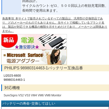
回路設計。
サイクルカウント:ゼロ、５００回以上の有効充電回数、
長時間で使用出来ます。
免責事項: 本サイトで販売されているすべての製品は、汎用型の交換部品であ
り、どのメーカーのものでもありません。当サイトで掲載しているブランド名
は、製品が対応できる機器の種類を示すためだけであり、メーカーとは関係あり
ません。
PHILIPS 98980314463-1バッテリー互換品番
LI202S-6600
98980314463-1
対応機種
SureSigns VS2 VS3 VM4 VM6 VM8 Monitor
バッテリーの寿命･交換してほしい