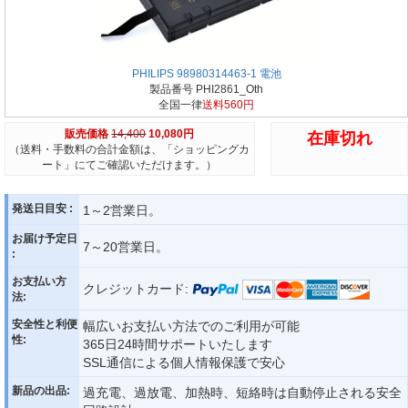
PHILIPS 98980314463-1 電池
製品番号 PHI2861_Oth
全国一律
送料560円
販売価格
14,400
10,080円
在庫切れ
（送料・手数料の合計金額は、「ショッピングカ
ート」にてご確認いただけます。）
発送日目安 :
1～2営業日。
お届け予定日
7～20営業日。
:
お支払い方
クレジットカード:
法:
安全性と利便
幅広いお支払い方法でのご利用が可能
性:
365日24時間サポートいたします
SSL通信による個人情報保護で安心
新品の出品:
過充電、過放電、加熱時、短絡時は自動停止される安全