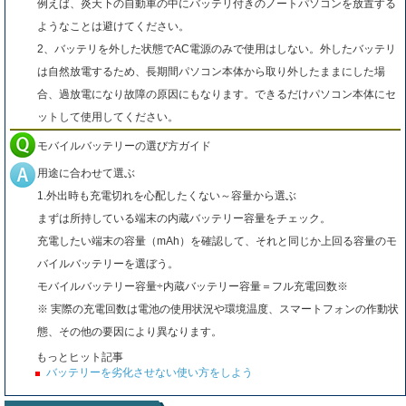
例えば、炎天下の自動車の中にバッテリ付きのノートパソコンを放置する
ようなことは避けてください。
2、バッテリを外した状態でAC電源のみで使用はしない。外したバッテリ
は自然放電するため、長期間パソコン本体から取り外したままにした場
合、過放電になり故障の原因にもなります。できるだけパソコン本体にセ
ットして使用してください。
モバイルバッテリーの選び方ガイド
用途に合わせて選ぶ
1.外出時も充電切れを心配したくない～容量から選ぶ
まずは所持している端末の内蔵バッテリー容量をチェック。
充電したい端末の容量（mAh）を確認して、それと同じか上回る容量のモ
バイルバッテリーを選ぼう。
モバイルバッテリー容量÷内蔵バッテリー容量＝フル充電回数※
※ 実際の充電回数は電池の使用状況や環境温度、スマートフォンの作動状
態、その他の要因により異なります。
もっとヒット記事
バッテリーを劣化させない使い方をしよう