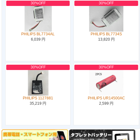
30%OFF
30%OFF
PHILIPS BL7734AL
PHILIPS BL7734S
6,039 円
13,820 円
30%OFF
30%OFF
PHILIPS 1127881
PHILIPS UR14500AC
35,219 円
2,599 円