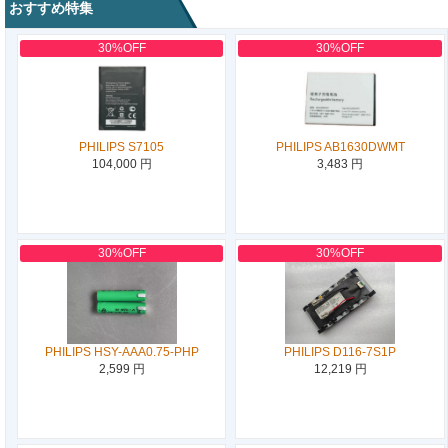
おすすめ特集
30%OFF
30%OFF
PHILIPS S7105
PHILIPS AB1630DWMT
104,000 円
3,483 円
30%OFF
30%OFF
PHILIPS HSY-AAA0.75-PHP
PHILIPS D116-7S1P
2,599 円
12,219 円