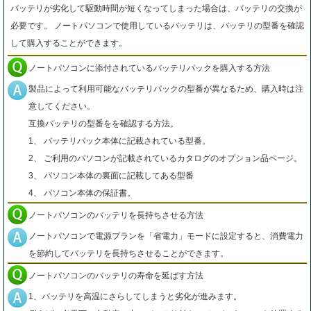
バッテリが劣化して駆動時間が短くなってしまった場合は、バッテリの交換が
必要です。 ノートパソコンで使用しているバッテリは、バッテリの型番を確認
して購入することができます。
ノートパソコンに添付されているバッテリパックを購入する方法
製品によって利用可能なバッテリパックの型番が異なるため、購入時は注
意してください。
互換バッテリの型番をを確認する方法。
1、 バッテリパック本体に記載されている型番。
2、 ご利用のパソコンが記載されているカタログのオプション品ページ。
3、 パソコン本体の裏面に記載してある型番
4、 パソコン本体の保証書。
ノートパソコンのバッテリを長持ちさせる方法
ノートパソコンで電源プランを「省電力」モードに設定すると、消費電力
を節約してバッテリを長持ちさせることができます。
ノートパソコンのバッテリの寿命を延ばす方法
1、バッテリを高温にさらしてしまうと劣化が進みます。