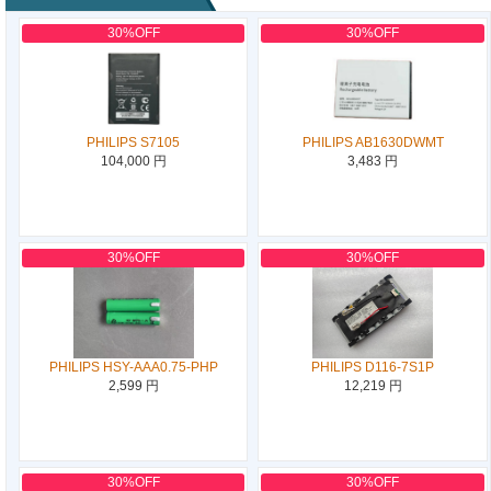
30%OFF
30%OFF
PHILIPS S7105
PHILIPS AB1630DWMT
104,000 円
3,483 円
30%OFF
30%OFF
PHILIPS HSY-AAA0.75-PHP
PHILIPS D116-7S1P
2,599 円
12,219 円
30%OFF
30%OFF