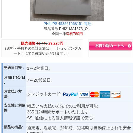
PHILIPS 453561968151 電池
製品番号 PHI21MA1373_Oth
全国一律
送料780円
販売価格
41,743
29,220円
（送料・手数料の合計金額は、「ショッピングカ
ート」にてご確認いただけます。）
発送日目安 :
1～2営業日。
お届け予定日
7～20営業日。
:
お支払い方
クレジットカード:
法:
安全性と利便
幅広いお支払い方法でのご利用が可能
性:
365日24時間サポートいたします
SSL通信による個人情報保護で安心
新品の出品:
過充電、過放電、加熱時、短絡時は自動停止される安全