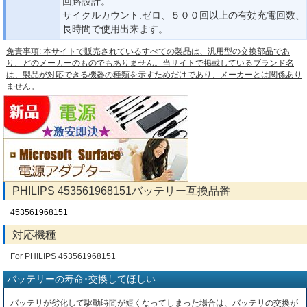
回路設計。
サイクルカウント:ゼロ、５００回以上の有効充電回数、
長時間で使用出来ます。
免責事項: 本サイトで販売されているすべての製品は、汎用型の交換部品であ
り、どのメーカーのものでもありません。当サイトで掲載しているブランド名
は、製品が対応できる機器の種類を示すためだけであり、メーカーとは関係あり
ません。
PHILIPS 453561968151バッテリー互換品番
453561968151
対応機種
For PHILIPS 453561968151
バッテリーの寿命･交換してほしい
バッテリが劣化して駆動時間が短くなってしまった場合は、バッテリの交換が