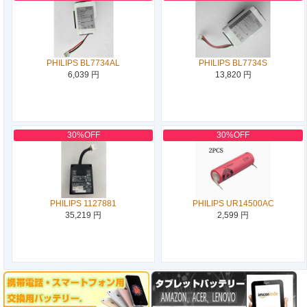
PHILIPS BL7734AL
PHILIPS BL7734S
6,039 円
13,820 円
30%OFF
30%OFF
PHILIPS 1127881
PHILIPS UR14500AC
35,219 円
2,599 円