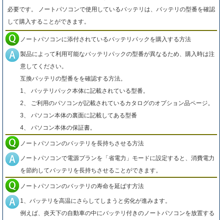
必要です。 ノートパソコンで使用しているバッテリは、バッテリの型番を確認
して購入することができます。
ノートパソコンに添付されているバッテリパックを購入する方法
製品によって利用可能なバッテリパックの型番が異なるため、購入時は注
意してください。
互換バッテリの型番をを確認する方法。
1、 バッテリパック本体に記載されている型番。
2、 ご利用のパソコンが記載されているカタログのオプション品ページ。
3、 パソコン本体の裏面に記載してある型番
4、 パソコン本体の保証書。
ノートパソコンのバッテリを長持ちさせる方法
ノートパソコンで電源プランを「省電力」モードに設定すると、消費電力
を節約してバッテリを長持ちさせることができます。
ノートパソコンのバッテリの寿命を延ばす方法
1、バッテリを高温にさらしてしまうと劣化が進みます。
例えば、炎天下の自動車の中にバッテリ付きのノートパソコンを放置する