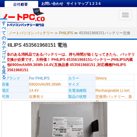
お問い合わせ
サイトマップ
1
2
3
4
Toggle
naviga
す
べ
て
ノートパソコン バッテリー
≫
PHILIPS
≫ 453561968151バッテリー交換
の
カ
PHILIPS 453561968151 電池
テ
ゴ
寿命のある消耗品であるバッテリーは、持ち時間が短くなってきたら、バッテリ
リ
ー交換が必要です。大特価！ PHILIPS 453561968151バッテリー,PHILIPS内蔵
ー
電池6900mAh/99.36Wh 14.4V,互換品番 453561968151 ,対応機種PHILIPS
を
453561968151
見
る
のブランド
For PHILIPS
カラー
Silvery
容量
6900mAh/99.36Wh
サイズ
電圧
14.4V
充電池種類
Rechargeable Li-ion
可用
在庫有り
製品の状態
交換用バッテリー、新
品