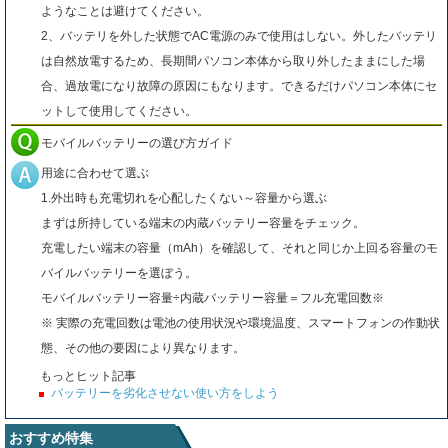
ようなことは避けてください。
2、バッテリを外した状態でAC電源のみで使用はしない。外したバッテリ
は自然放電するため、長期間パソコン本体から取り外したままにした場
合、過放電になり故障の原因にもなります。できるだけパソコン本体にセ
ットして使用してください。
モバイルバッテリーの選び方ガイド
用途に合わせて選ぶ
1.外出時も充電切れを心配したくない～容量から選ぶ
まずは所持している端末の内蔵バッテリー容量をチェック。
充電したい端末の容量（mAh）を確認して、それと同じか上回る容量のモ
バイルバッテリーを選ぼう。
モバイルバッテリー容量÷内蔵バッテリー容量＝フル充電回数※
※ 実際の充電回数は電池の使用状況や環境温度、スマートフォンの作動状
態、その他の要因により異なります。
もっとヒット記事
バッテリーを劣化させない使い方をしよう
おすすめ特集