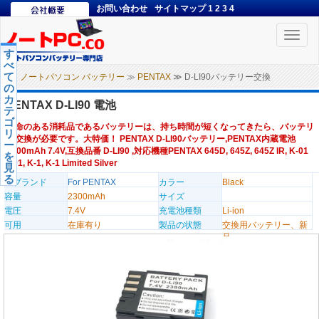
お問い合わせ
サイトマップ
1
2
3
4
Toggle
naviga
す
べ
て
ノートパソコン バッテリー
≫
PENTAX
≫ D-LI90バッテリー交換
の
カ
PENTAX D-LI90 電池
テ
ゴ
寿命のある消耗品であるバッテリーは、持ち時間が短くなってきたら、バッテリ
リ
ー交換が必要です。大特価！ PENTAX D-LI90バッテリー,PENTAX内蔵電池
ー
2300mAh 7.4V,互換品番 D-LI90 ,対応機種PENTAX 645D, 645Z, 645Z IR, K-01
を
K01, K-1, K-1 Limited Silver
見
る
のブランド
For PENTAX
カラー
Black
容量
2300mAh
サイズ
電圧
7.4V
充電池種類
Li-ion
可用
在庫有り
製品の状態
交換用バッテリー、新
品