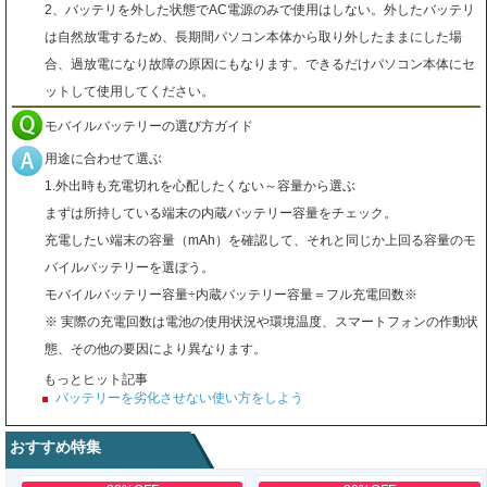
2、バッテリを外した状態でAC電源のみで使用はしない。外したバッテリ
は自然放電するため、長期間パソコン本体から取り外したままにした場
合、過放電になり故障の原因にもなります。できるだけパソコン本体にセ
ットして使用してください。
モバイルバッテリーの選び方ガイド
用途に合わせて選ぶ
1.外出時も充電切れを心配したくない～容量から選ぶ
まずは所持している端末の内蔵バッテリー容量をチェック。
充電したい端末の容量（mAh）を確認して、それと同じか上回る容量のモ
バイルバッテリーを選ぼう。
モバイルバッテリー容量÷内蔵バッテリー容量＝フル充電回数※
※ 実際の充電回数は電池の使用状況や環境温度、スマートフォンの作動状
態、その他の要因により異なります。
もっとヒット記事
バッテリーを劣化させない使い方をしよう
おすすめ特集