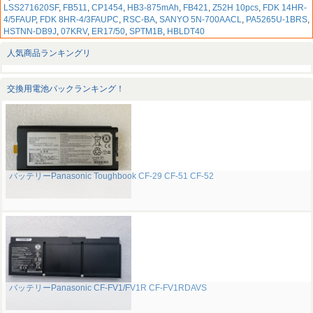
LSS271620SF
,
FB511
,
CP1454
,
HB3-875mAh
,
FB421
,
Z52H 10pcs
,
FDK 14HR-
4/5FAUP
,
FDK 8HR-4/3FAUPC
,
RSC-BA
,
SANYO 5N-700AACL
,
PA5265U-1BRS
,
HSTNN-DB9J
,
07KRV
,
ER17/50
,
SPTM1B
,
HBLDT40
人気商品ランキングリ
交換用電池パックランキング！
バッテリーPanasonic Toughbook CF-29 CF-51 CF-52
バッテリーPanasonic CF-FV1/FV1R CF-FV1RDAVS