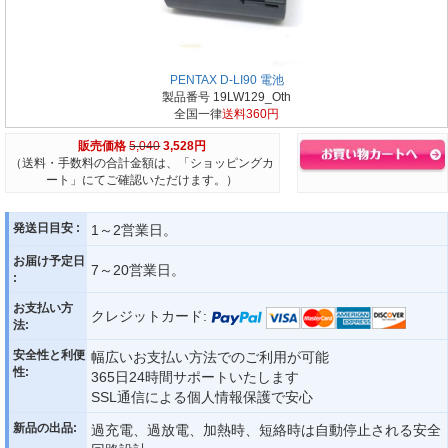
PENTAX D-LI90 電池
製品番号 19LW129_Oth
全国一律
送料360円
販売価格
5,040
3,528円
（送料・手数料の合計金額は、「ショッピングカ
ート」にてご確認いただけます。）
発送日目安 :
1～2営業日。
お届け予定日
7～20営業日。
:
お支払い方
クレジットカード:
法:
安全性と利便
幅広いお支払い方法でのご利用が可能
性:
365日24時間サポートいたします
SSL通信による個人情報保護で安心
新品の出品:
過充電、過放電、加熱時、短絡時は自動停止される安全