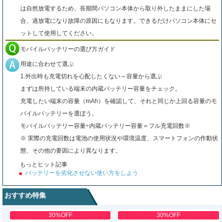
は自然放電するため、長期間パソコン本体から取り外したままにした場
合、過放電になり故障の原因にもなります。できるだけパソコン本体にセ
ットして使用してください。
モバイルバッテリーの選び方ガイド
用途に合わせて選ぶ
1.外出時も充電切れを心配したくない～容量から選ぶ
まずは所持している端末の内蔵バッテリー容量をチェック。
充電したい端末の容量（mAh）を確認して、それと同じか上回る容量のモ
バイルバッテリーを選ぼう。
モバイルバッテリー容量÷内蔵バッテリー容量＝フル充電回数※
※ 実際の充電回数は電池の使用状況や環境温度、スマートフォンの作動状
態、その他の要因により異なります。
もっとヒット記事
バッテリーを劣化させない使い方をしよう
おすすめ特集
30%OFF
30%OFF