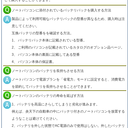
して購入することができます。
ノートパソコンに添付されているバッテリパックを購入する方法
製品によって利用可能なバッテリパックの型番が異なるため、購入時は注
意してください。
互換バッテリの型番をを確認する方法。
1、 バッテリパック本体に記載されている型番。
2、 ご利用のパソコンが記載されているカタログのオプション品ページ。
3、 パソコン本体の裏面に記載してある型番
4、 パソコン本体の保証書。
ノートパソコンのバッテリを長持ちさせる方法
ノートパソコンで電源プランを「省電力」モードに設定すると、消費電力
を節約してバッテリを長持ちさせることができます。
ノートパソコンのバッテリの寿命を延ばす方法
1、バッテリを高温にさらしてしまうと劣化が進みます。
例えば、炎天下の自動車の中にバッテリ付きのノートパソコンを放置する
ようなことは避けてください。
2、バッテリを外した状態でAC電源のみで使用はしない。外したバッテリ