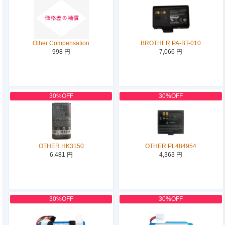
Other Compensation
BROTHER PA-BT-010
998 円
7,066 円
30%OFF
30%OFF
OTHER HK3150
OTHER PL484954
6,481 円
4,363 円
30%OFF
30%OFF