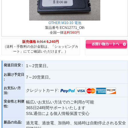
OTHER M10-10 電池
製品番号 ECN12771_Oth
全国一律
送料560円
販売価格
8,914
6,240円
（送料・手数料の合計金額は、「ショッピングカ
ート」にてご確認いただけます。）
発送日目安 :
1～2営業日。
お届け予定日
7～20営業日。
:
お支払い方
クレジットカード:
法:
安全性と利便
幅広いお支払い方法でのご利用が可能
性:
365日24時間サポートいたします
SSL通信による個人情報保護で安心
新品の出品:
過充電、過放電、加熱時、短絡時は自動停止される安全