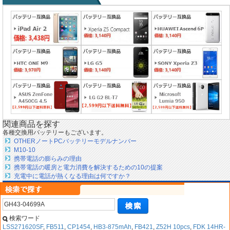
関連商品を探す
各種交換用バッテリーもございます。
OTHERノートPCバッテリーモデルナンバー
M10-10
携帯電話の膨らみの理由
携帯電話の暖房と電力消費を解決するための10の提案
充電中に電話が熱くなる理由は何ですか？
検索ワード
LSS271620SF
,
FB511
,
CP1454
,
HB3-875mAh
,
FB421
,
Z52H 10pcs
,
FDK 14HR-