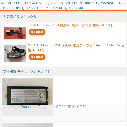
4/5FAUP
,
FDK 8HR-4/3FAUPC
,
RSC-BA
,
SANYO 5N-700AACL
,
PA5265U-1BRS
,
HSTNN-DB9J
,
07KRV
,
ER17/50
,
SPTM1B
,
HBLDT40
人気商品ランキングリ
OTHER ENP-7145B 付属AC電源アダプタ 価格 24,220円
OTHER A12-065N2A 付属AC電源アダプタ 19V ~ 3.42A 65W 価
格 3,139円
交換用電池パックランキング！
バッテリーPanasonic Toughbook CF-29 CF-51 CF-52