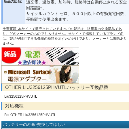
新品の出品:
過充電、過放電、加熱時、短絡時は自動停止される安全
回路設計。
サイクルカウント:ゼロ、５００回以上の有効充電回数、
長時間で使用出来ます。
免責事項: 本サイトで販売されているすべての製品は、汎用型の交換部品であ
り、どのメーカーのものでもありません。当サイトで掲載しているブランド名
は、製品が対応できる機器の種類を示すためだけであり、メーカーとは関係あり
ません。
OTHER LIU3256125PHVUTLバッテリー互換品番
Liu3256125PHVUTL
対応機種
For OTHER Liu3256125PHVUTL
バッテリーの寿命･交換してほしい