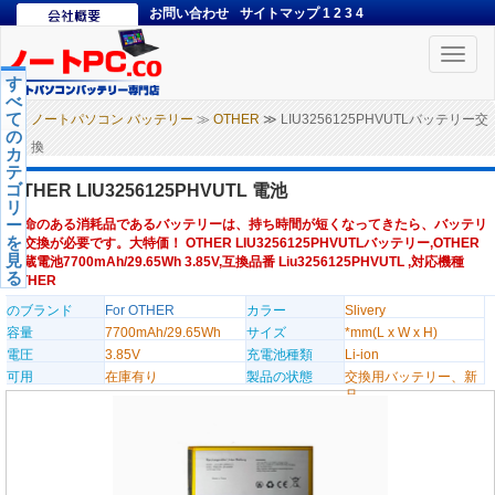
お問い合わせ
サイトマップ
1
2
3
4
Toggle
naviga
す
べ
て
ノートパソコン バッテリー
≫
OTHER
≫ LIU3256125PHVUTLバッテリー交
の
換
カ
テ
ゴ
OTHER LIU3256125PHVUTL 電池
リ
ー
寿命のある消耗品であるバッテリーは、持ち時間が短くなってきたら、バッテリ
を
ー交換が必要です。大特価！ OTHER LIU3256125PHVUTLバッテリー,OTHER
見
内蔵電池7700mAh/29.65Wh 3.85V,互換品番 Liu3256125PHVUTL ,対応機種
る
OTHER
のブランド
For OTHER
カラー
Slivery
容量
7700mAh/29.65Wh
サイズ
*mm(L x W x H)
電圧
3.85V
充電池種類
Li-ion
可用
在庫有り
製品の状態
交換用バッテリー、新
品