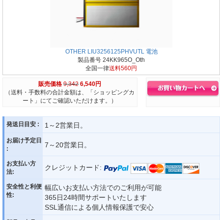
OTHER LIU3256125PHVUTL 電池
製品番号 24KK965O_Oth
全国一律
送料560円
販売価格
9,342
6,540円
（送料・手数料の合計金額は、「ショッピングカ
ート」にてご確認いただけます。）
発送日目安 :
1～2営業日。
お届け予定日
7～20営業日。
:
お支払い方
クレジットカード:
法:
安全性と利便
幅広いお支払い方法でのご利用が可能
性:
365日24時間サポートいたします
SSL通信による個人情報保護で安心