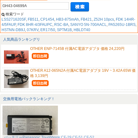
検索ワード
LSS271620SF
,
FB511
,
CP1454
,
HB3-875mAh
,
FB421
,
Z52H 10pcs
,
FDK 14HR-
4/5FAUP
,
FDK 8HR-4/3FAUPC
,
RSC-BA
,
SANYO 5N-700AACL
,
PA5265U-1BRS
,
HSTNN-DB9J
,
07KRV
,
ER17/50
,
SPTM1B
,
HBLDT40
人気商品ランキングリ
OTHER ENP-7145B 付属AC電源アダプタ 価格 24,220円
OTHER A12-065N2A 付属AC電源アダプタ 19V ~ 3.42A 65W 価
格 3,139円
交換用電池パックランキング！
バッテリーPanasonic Toughbook CF-29 CF-51 CF-52