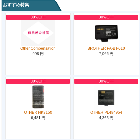
おすすめ特集
30%OFF
30%OFF
Other Compensation
BROTHER PA-BT-010
998 円
7,066 円
30%OFF
30%OFF
OTHER HK3150
OTHER PL484954
6,481 円
4,363 円