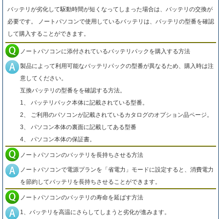
バッテリが劣化して駆動時間が短くなってしまった場合は、バッテリの交換が
必要です。 ノートパソコンで使用しているバッテリは、バッテリの型番を確認
して購入することができます。
ノートパソコンに添付されているバッテリパックを購入する方法
製品によって利用可能なバッテリパックの型番が異なるため、購入時は注
意してください。
互換バッテリの型番をを確認する方法。
1、 バッテリパック本体に記載されている型番。
2、 ご利用のパソコンが記載されているカタログのオプション品ページ。
3、 パソコン本体の裏面に記載してある型番
4、 パソコン本体の保証書。
ノートパソコンのバッテリを長持ちさせる方法
ノートパソコンで電源プランを「省電力」モードに設定すると、消費電力
を節約してバッテリを長持ちさせることができます。
ノートパソコンのバッテリの寿命を延ばす方法
1、バッテリを高温にさらしてしまうと劣化が進みます。