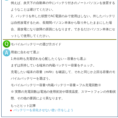
例えば、炎天下の自動車の中にバッテリ付きのノートパソコンを放置する
ようなことは避けてください。
2、バッテリを外した状態でAC電源のみで使用はしない。外したバッテリ
は自然放電するため、長期間パソコン本体から取り外したままにした場
合、過放電になり故障の原因にもなります。できるだけパソコン本体にセ
ットして使用してください。
モバイルバッテリーの選び方ガイド
用途に合わせて選ぶ
1.外出時も充電切れを心配したくない～容量から選ぶ
まずは所持している端末の内蔵バッテリー容量をチェック。
充電したい端末の容量（mAh）を確認して、それと同じか上回る容量のモ
バイルバッテリーを選ぼう。
モバイルバッテリー容量÷内蔵バッテリー容量＝フル充電回数※
※ 実際の充電回数は電池の使用状況や環境温度、スマートフォンの作動状
態、その他の要因により異なります。
もっとヒット記事
バッテリーを劣化させない使い方をしよう