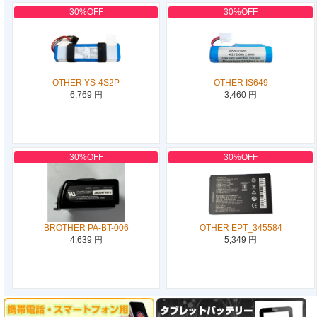
30%OFF
30%OFF
OTHER YS-4S2P
OTHER IS649
6,769 円
3,460 円
30%OFF
30%OFF
BROTHER PA-BT-006
OTHER EPT_345584
4,639 円
5,349 円