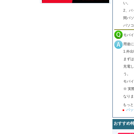
い。
2、バ
間パソ
パソコ
モバイ
用途に
1.外
まずは
充電し
う。
モバイ
※ 実
なりま
もっと
バッ
おすすめ