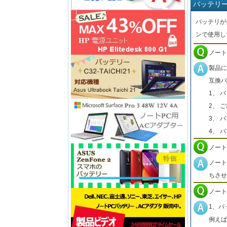
バッテリ
バッテリが
ンで使用し
ノート
製品に
互換バ
1、 
2、 
3、 
4、 
ノート
ノート
ちさせ
ノート
1、バ
例えば