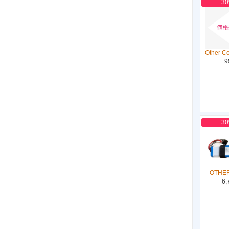
3
Other C
9
3
OTHER
6,