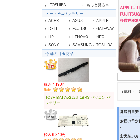
TOSHIBA
もっと見る≫
ノートPCバッテリー
ACER
ASUS
APPLE
DELL
FUJITSU
GATEWAY
HP
LENOVO
NEC
SONY
SAMSUNG
TOSHIBA
今週の目玉商品
税込:7,190円
（送料・手
TOSHIBA PA5212U-1BRS パソコン バ
ッテリー
発送日目安 
お届け予定
:
税込:6,840円
お支払い方