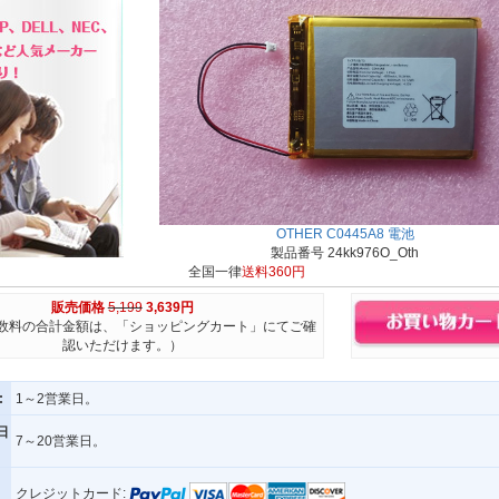
OTHER C0445A8 電池
製品番号 24kk976O_Oth
全国一律
送料360円
販売価格
5,199
3,639円
数料の合計金額は、「ショッピングカート」にてご確
認いただけます。）
:
1～2営業日。
日
7～20営業日。
クレジットカード: