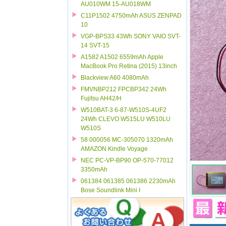
AU010WM 15-AU018WM
C11P1502 4750mAh ASUS ZENPAD
10
VGP-BPS33 43Wh SONY VAIO SVT-
14 SVT-15
A1582 A1502 6559mAh Apple
MacBook Pro Retina (2015) 13inch
Blackview A60 4080mAh
FMVNBP212 FPCBP342 24Wh
Fujitsu AH42/H
W510BAT-3 6-87-W510S-4UF2
24Wh CLEVO W515LU W510LU
W510S
58 000056 MC-305070 1320mAh
AMAZON Kindle Voyage
NEC PC-VP-BP90 OP-570-77012
3350mAh
061384 061385 061386 2230mAh
Bose Soundlink Mini I