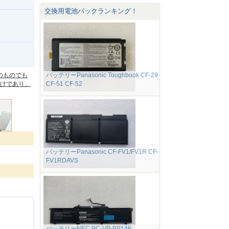
交換用電池パックランキング！
。
のものでも
バッテリーPanasonic Toughbook CF-29
けであり、
CF-51 CF-52
バッテリーPanasonic CF-FV1/FV1R CF-
FV1RDAVS
バッテリーNEC PC-VP-BP146