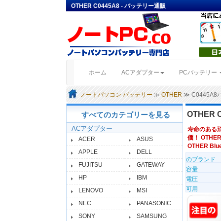
OTHER C0445A8 - バッテリー通販
(current)
ホーム
ACアダプター
PCバッテリー
ノートパソコン バッテリー
≫
OTHER
≫ C0445A
OTHER 
すべてのカテゴリーを見る
ACアダプター
寿命のある
価！ OTHER
ACER
ASUS
OTHER Blue
APPLE
DELL
のブランド
FUJITSU
GATEWAY
容量
HP
IBM
電圧
可用
LENOVO
MSI
NEC
PANASONIC
SONY
SAMSUNG