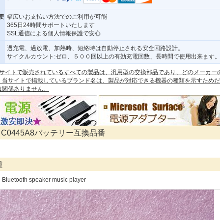
便
幅広いお支払い方法でのご利用が可能
365日24時間サポートいたします
SSL通信による個人情報保護で安心
過充電、過放電、加熱時、短絡時は自動停止される安全回路設計。
サイクルカウント:ゼロ、５００回以上の有効充電回数、長時間で使用出来ます
 本サイトで販売されているすべての製品は、汎用型の交換部品であり、どのメーカー
。当サイトで掲載しているブランド名は、製品が対応できる機器の種類を示すためだ
は関係ありません。
R C0445A8バッテリー互換品番
種
Bluetooth speaker music player