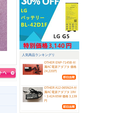
人気商品ランキングリ
OTHER ENP-7145B 付
属AC電源アダプタ 価格
24,220円
OTHER A12-065N2A 付
属AC電源アダプタ 19V
~ 3.42A 65W 価格 3,139
円