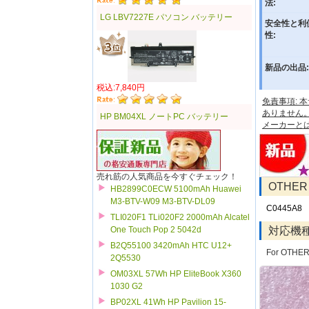
法:
LG LBV7227E パソコン バッテリー
安全性と利
性:
新品の出品:
税込:7,840円
免責事項:
ありません
HP BM04XL ノートPC バッテリー
メーカーと
売れ筋の人気商品を今すぐチェック！
OTHE
HB2899C0ECW 5100mAh Huawei
M3-BTV-W09 M3-BTV-DL09
C0445A8
TLI020F1 TLi020F2 2000mAh Alcatel
対応機
One Touch Pop 2 5042d
B2Q55100 3420mAh HTC U12+
For OTHER 
2Q5530
OM03XL 57Wh HP EliteBook X360
1030 G2
BP02XL 41Wh HP Pavilion 15-