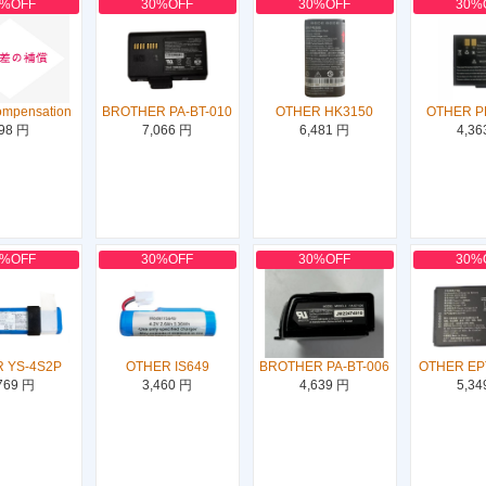
0%OFF
30%OFF
30%OFF
30%
ompensation
BROTHER PA-BT-010
OTHER HK3150
OTHER P
98 円
7,066 円
6,481 円
4,36
0%OFF
30%OFF
30%OFF
30%
 YS-4S2P
OTHER IS649
BROTHER PA-BT-006
OTHER EP
769 円
3,460 円
4,639 円
5,34