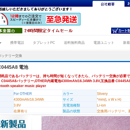
携帯電話
タブレットPC
送料無料商品
電源ユニット
新
8バッテリー交換
C0445A8 電池
消耗品であるバッテリーは、持ち時間が短くなってきたら、バッテリー交換が必要で
 C0445A8バッテリー,OTHER内蔵電池4300mAh/16.34Wh 3.8V,互換品番 C0445A
tooth speaker music player
For OTHER
カラー
Slivery
4300mAh/16.34Wh
サイズ
*mm(L x W x H)
3.8V
充電池種類
Li-ion
在庫有り
製品の状態
交換用バッテリー、