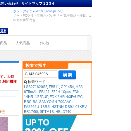
お問い合わせ
サイトマップ
1
2
3
4
ホットアイテム2019【note-pc.co】
ノートPC交換・互換用バッテリー 完全新品～即日、1
年完全保証付き。
着商品
人気商品
その他
す。大特
8 ,対応機種
検索ワード
LSS271620SF
,
FB511
,
CP1454
,
HB3-
875mAh
,
FB421
,
Z52H 10pcs
,
FDK
14HR-4/5FAUP
,
FDK 8HR-4/3FAUPC
,
RSC-BA
,
SANYO 5N-700AACL
,
PA5265U-1BRS
,
HSTNN-DB9J
,
07KRV
,
ER17/50
,
SPTM1B
,
HBLDT40
新品