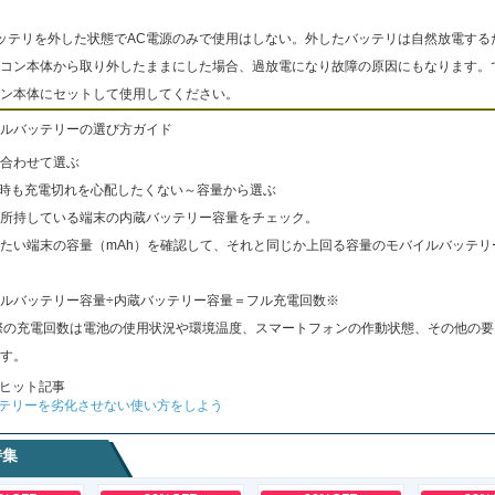
ッテリを外した状態でAC電源のみで使用はしない。外したバッテリは自然放電する
コン本体から取り外したままにした場合、過放電になり故障の原因にもなります。
ン本体にセットして使用してください。
ルバッテリーの選び方ガイド
合わせて選ぶ
出時も充電切れを心配したくない～容量から選ぶ
所持している端末の内蔵バッテリー容量をチェック。
たい端末の容量（mAh）を確認して、それと同じか上回る容量のモバイルバッテリ
ルバッテリー容量÷内蔵バッテリー容量＝フル充電回数※
際の充電回数は電池の使用状況や環境温度、スマートフォンの作動状態、その他の要
す。
ヒット記事
テリーを劣化させない使い方をしよう
特集