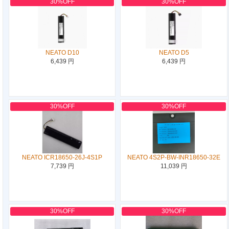
30%OFF
30%OFF
NEATO D10
NEATO D5
6,439 円
6,439 円
30%OFF
30%OFF
NEATO ICR18650-26J-4S1P
NEATO 4S2P-BW-INR18650-32E
7,739 円
11,039 円
30%OFF
30%OFF