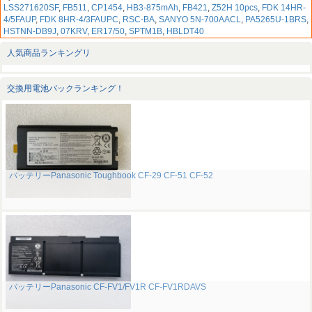
LSS271620SF
,
FB511
,
CP1454
,
HB3-875mAh
,
FB421
,
Z52H 10pcs
,
FDK 14HR-
4/5FAUP
,
FDK 8HR-4/3FAUPC
,
RSC-BA
,
SANYO 5N-700AACL
,
PA5265U-1BRS
,
HSTNN-DB9J
,
07KRV
,
ER17/50
,
SPTM1B
,
HBLDT40
人気商品ランキングリ
交換用電池パックランキング！
バッテリーPanasonic Toughbook CF-29 CF-51 CF-52
バッテリーPanasonic CF-FV1/FV1R CF-FV1RDAVS