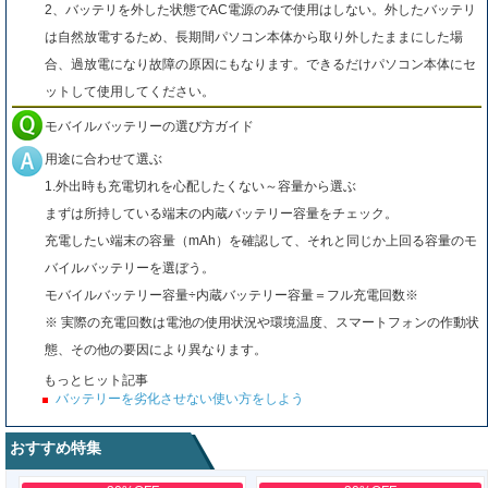
2、バッテリを外した状態でAC電源のみで使用はしない。外したバッテリ
は自然放電するため、長期間パソコン本体から取り外したままにした場
合、過放電になり故障の原因にもなります。できるだけパソコン本体にセ
ットして使用してください。
モバイルバッテリーの選び方ガイド
用途に合わせて選ぶ
1.外出時も充電切れを心配したくない～容量から選ぶ
まずは所持している端末の内蔵バッテリー容量をチェック。
充電したい端末の容量（mAh）を確認して、それと同じか上回る容量のモ
バイルバッテリーを選ぼう。
モバイルバッテリー容量÷内蔵バッテリー容量＝フル充電回数※
※ 実際の充電回数は電池の使用状況や環境温度、スマートフォンの作動状
態、その他の要因により異なります。
もっとヒット記事
バッテリーを劣化させない使い方をしよう
おすすめ特集