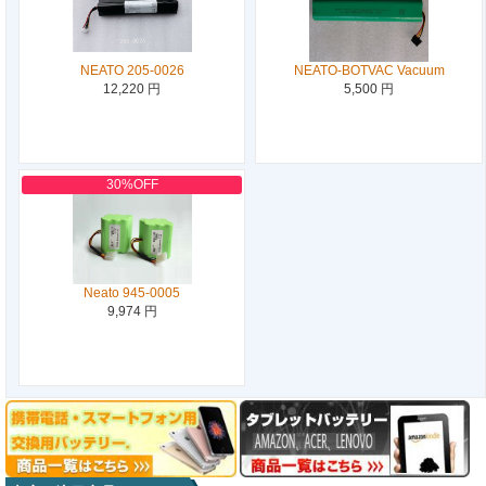
NEATO 205-0026
NEATO-BOTVAC Vacuum
12,220 円
5,500 円
30%OFF
Neato 945-0005
9,974 円