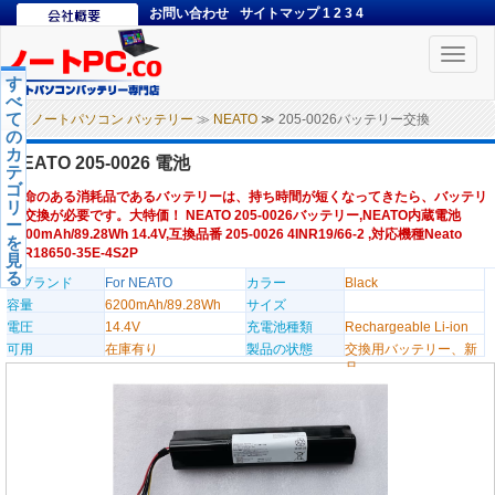
お問い合わせ
サイトマップ
1
2
3
4
Toggle
naviga
す
べ
て
ノートパソコン バッテリー
≫
NEATO
≫ 205-0026バッテリー交換
の
カ
NEATO 205-0026 電池
テ
ゴ
寿命のある消耗品であるバッテリーは、持ち時間が短くなってきたら、バッテリ
リ
ー交換が必要です。大特価！ NEATO 205-0026バッテリー,NEATO内蔵電池
ー
6200mAh/89.28Wh 14.4V,互換品番 205-0026 4INR19/66-2 ,対応機種Neato
を
INR18650-35E-4S2P
見
る
のブランド
For NEATO
カラー
Black
容量
6200mAh/89.28Wh
サイズ
電圧
14.4V
充電池種類
Rechargeable Li-ion
可用
在庫有り
製品の状態
交換用バッテリー、新
品