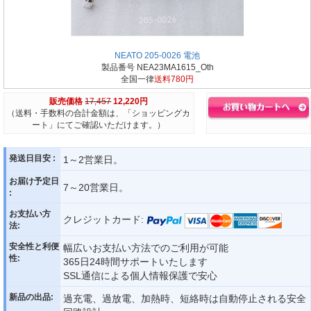
NEATO 205-0026 電池
製品番号 NEA23MA1615_Oth
全国一律
送料780円
販売価格
17,457
12,220円
（送料・手数料の合計金額は、「ショッピングカ
ート」にてご確認いただけます。）
発送日目安 :
1～2営業日。
お届け予定日
7～20営業日。
:
お支払い方
クレジットカード:
法:
安全性と利便
幅広いお支払い方法でのご利用が可能
性:
365日24時間サポートいたします
SSL通信による個人情報保護で安心
新品の出品:
過充電、過放電、加熱時、短絡時は自動停止される安全