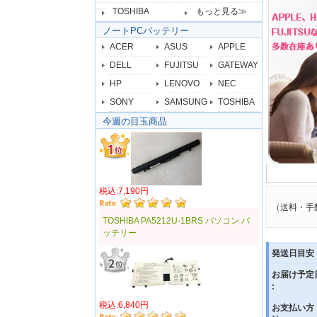
TOSHIBA
もっと見る≫
ノートPCバッテリー
ACER
ASUS
APPLE
DELL
FUJITSU
GATEWAY
HP
LENOVO
NEC
SONY
SAMSUNG
TOSHIBA
今週の目玉商品
税込:7,190円
（送料・手
TOSHIBA PA5212U-1BRS パソコン バ
ッテリー
発送日目安 
お届け予定
:
税込:6,840円
お支払い方