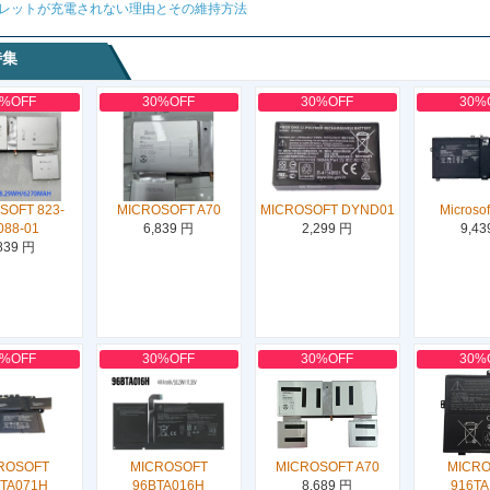
レットが充電されない理由とその維持方法
特集
0%OFF
30%OFF
30%OFF
30%
SOFT 823-
MICROSOFT A70
MICROSOFT DYND01
Microso
088-01
6,839 円
2,299 円
9,43
839 円
0%OFF
30%OFF
30%OFF
30%
ROSOFT
MICROSOFT
MICROSOFT A70
MICR
TA071H
96BTA016H
8,689 円
916T