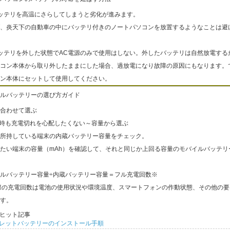
ッテリを高温にさらしてしまうと劣化が進みます。
、炎天下の自動車の中にバッテリ付きのノートパソコンを放置するようなことは避
ッテリを外した状態でAC電源のみで使用はしない。外したバッテリは自然放電する
コン本体から取り外したままにした場合、過放電になり故障の原因にもなります。
ン本体にセットして使用してください。
ルバッテリーの選び方ガイド
合わせて選ぶ
出時も充電切れを心配したくない～容量から選ぶ
所持している端末の内蔵バッテリー容量をチェック。
たい端末の容量（mAh）を確認して、それと同じか上回る容量のモバイルバッテリ
ルバッテリー容量÷内蔵バッテリー容量＝フル充電回数※
際の充電回数は電池の使用状況や環境温度、スマートフォンの作動状態、その他の要
す。
ヒット記事
レットバッテリーのインストール手順