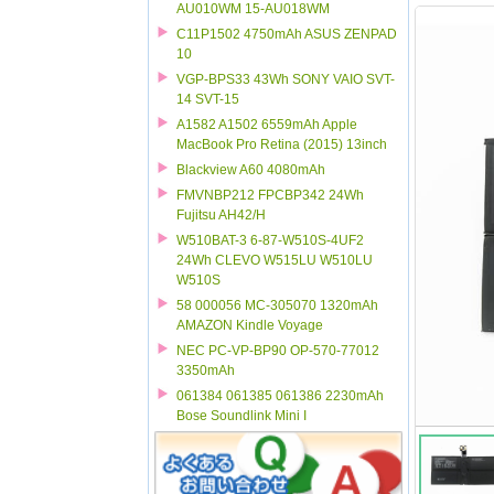
AU010WM 15-AU018WM
C11P1502 4750mAh ASUS ZENPAD
10
VGP-BPS33 43Wh SONY VAIO SVT-
14 SVT-15
A1582 A1502 6559mAh Apple
MacBook Pro Retina (2015) 13inch
Blackview A60 4080mAh
FMVNBP212 FPCBP342 24Wh
Fujitsu AH42/H
W510BAT-3 6-87-W510S-4UF2
24Wh CLEVO W515LU W510LU
W510S
58 000056 MC-305070 1320mAh
AMAZON Kindle Voyage
NEC PC-VP-BP90 OP-570-77012
3350mAh
061384 061385 061386 2230mAh
Bose Soundlink Mini I