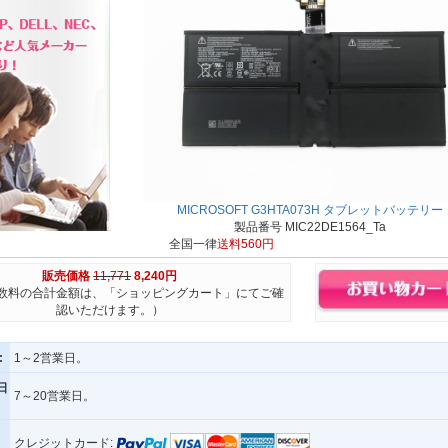
MICROSOFT G3HTA073H タブレットバッテリー
製品番号 MIC22DE1564_Ta
全国一律
送料560円
販売価格
11,771
8,240円
数料の合計金額は、「ショッピングカート」にてご確
認いただけます。）
:
1～2営業日。
日
7～20営業日。
クレジットカード: