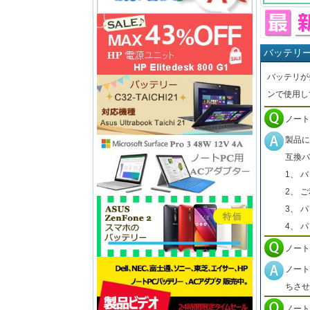
バッテリ
バッテリが
ンで使用し
ノート
製品に
互換バ
1、 
2、 
3、 
4、 
ノート
ノート
ちさせ
ノート