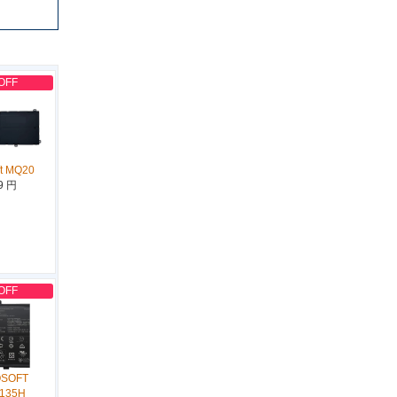
OFF
ft MQ20
9 円
OFF
OSOFT
A135H