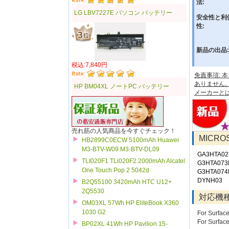
法:
LG LBV7227E パソコン バッテリー
安全性と利
性:
新品の出品:
税込:7,840円
免責事項:
ありません
HP BM04XL ノートPC バッテリー
メーカーと
売れ筋の人気商品を今すぐチェック！
MICR
HB2899C0ECW 5100mAh Huawei
M3-BTV-W09 M3-BTV-DL09
GA3HTA02
TLI020F1 TLi020F2 2000mAh Alcatel
G3HTA073
One Touch Pop 2 5042d
G3HTA074
DYNH03
B2Q55100 3420mAh HTC U12+
2Q5530
対応機
OM03XL 57Wh HP EliteBook X360
1030 G2
For Surfac
For Surface
BP02XL 41Wh HP Pavilion 15-