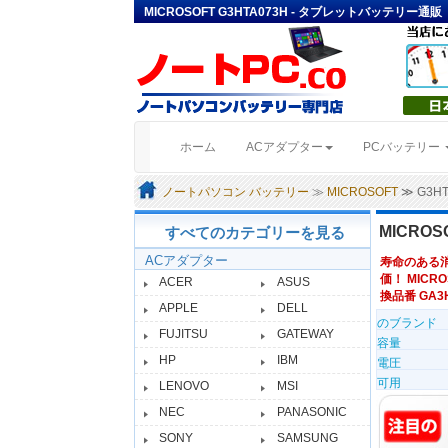
MICROSOFT G3HTA073H - タブレットバッテリー通販
(current)
ホーム
ACアダプター
PCバッテリー
ノートパソコン バッテリー
≫
MICROSOFT
≫ G3H
MICRO
すべてのカテゴリーを見る
ACアダプター
寿命のある
価！ MICRO
ACER
ASUS
換品番 GA3HT
APPLE
DELL
のブランド
FUJITSU
GATEWAY
容量
HP
IBM
電圧
可用
LENOVO
MSI
NEC
PANASONIC
SONY
SAMSUNG