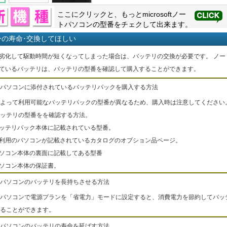
ここにクリックと、もっと
microsoft
ノー
トパソコンの型番をチェクして出来ます。
ーの寿命･交換してほしい
劣化して駆動時間が短くなってしまった場合は、バッテリの交換が必要です。 ノー
ているバッテリは、バッテリの型番を確認して購入することができます。
パソコンに添付されているバッテリパックを購入する方法
よって利用可能なバッテリパックの型番が異なるため、購入時は注意してください
ッテリの型番をを確認する方法。
バッテリパック本体に記載されている型番。
ご利用のパソコンが記載されているカタログのオプション品ページ。
パソコン本体の裏面に記載してある型番
パソコン本体の保証書。
パソコンのバッテリを長持ちさせる方法
パソコンで電源プランを「省電力」モードに設定すると、消費電力を節約してバッ
ることができます。
パソコンのバッテリの寿命を延ばす方法