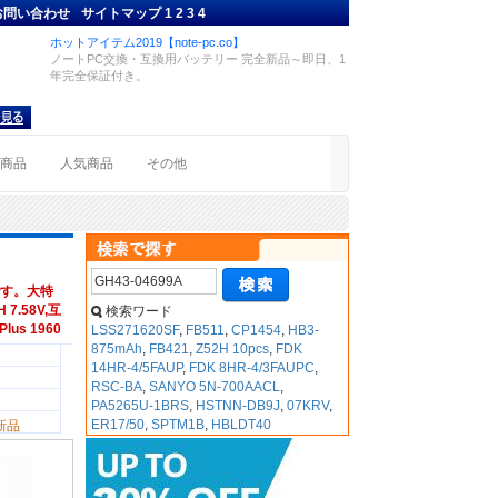
お問い合わせ
サイトマップ
1
2
3
4
ホットアイテム2019【note-pc.co】
ノートPC交換・互換用バッテリー 完全新品～即日、1
年完全保証付き。
着商品
人気商品
その他
す。大特
7.58V,互
検索ワード
lus 1960
LSS271620SF
,
FB511
,
CP1454
,
HB3-
875mAh
,
FB421
,
Z52H 10pcs
,
FDK
14HR-4/5FAUP
,
FDK 8HR-4/3FAUPC
,
RSC-BA
,
SANYO 5N-700AACL
,
PA5265U-1BRS
,
HSTNN-DB9J
,
07KRV
,
ER17/50
,
SPTM1B
,
HBLDT40
新品