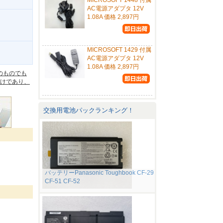
MICROSOFT 1448 付属
AC電源アダプタ 12V
1.08A 価格 2,897円
MICROSOFT 1429 付属
。
AC電源アダプタ 12V
1.08A 価格 2,897円
のものでも
けであり、
交換用電池パックランキング！
バッテリーPanasonic Toughbook CF-29
CF-51 CF-52