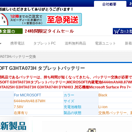
携帯電話
タブレットPC
送料無料商品
電源ユニット
新
TA073Hバッテリー交換
SOFT G3HTA073H タブレットバッテリー
消耗品であるバッテリーは、持ち時間が短くなってきたら、バッテリー交換が必要で
SOFT G3HTA073Hタブレットバッテリー,MICROSOFT内蔵電池6444mAh/48.87WH 
A025H G3HTA073H G3HTA074H DYNH03 ,対応機種Microsoft Surface Pro 7+ P
For MICROSOFT
カラー
Black
6444mAh/48.87WH
サイズ
7.58V
充電池種類
Li-ion
在庫有り
製品の状態
交換用バッテリー、