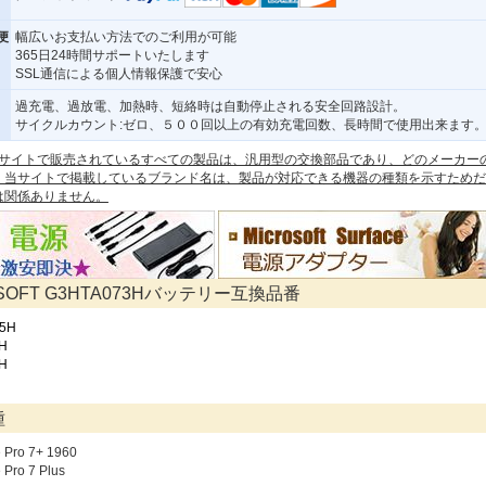
便
幅広いお支払い方法でのご利用が可能
365日24時間サポートいたします
SSL通信による個人情報保護で安心
過充電、過放電、加熱時、短絡時は自動停止される安全回路設計。
サイクルカウント:ゼロ、５００回以上の有効充電回数、長時間で使用出来ます
 本サイトで販売されているすべての製品は、汎用型の交換部品であり、どのメーカー
。当サイトで掲載しているブランド名は、製品が対応できる機器の種類を示すためだ
は関係ありません。
OSOFT G3HTA073Hバッテリー互換品番
5H
H
H
種
e Pro 7+ 1960
 Pro 7 Plus