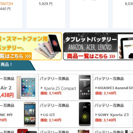
TA072H
5,929 円
8,03
,440 円
目商品！