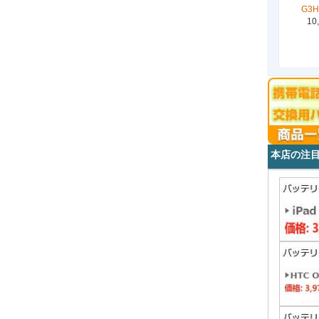
G3H
10
本店の注