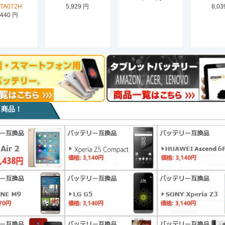
TA072H
5,929 円
8,03
,440 円
目商品！