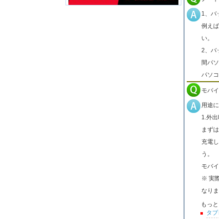
1、バ
例えば
い。
2、バ
間パソ
パソコ
モバイ
用途に
1.外
まずは
充電し
う。
モバイ
※ 実
なりま
もっと
タブ