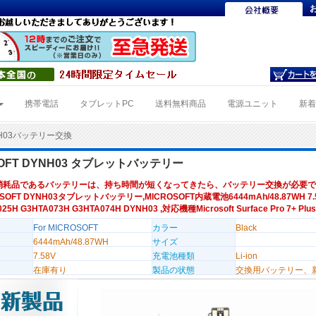
携帯電話
タブレットPC
送料無料商品
電源ユニット
新
NH03バッテリー交換
SOFT DYNH03 タブレットバッテリー
消耗品であるバッテリーは、持ち時間が短くなってきたら、バッテリー交換が必要で
SOFT DYNH03タブレットバッテリー,MICROSOFT内蔵電池6444mAh/48.87WH 7.
25H G3HTA073H G3HTA074H DYNH03 ,対応機種Microsoft Surface Pro 7+ Plus
For MICROSOFT
カラー
Black
6444mAh/48.87WH
サイズ
7.58V
充電池種類
Li-ion
在庫有り
製品の状態
交換用バッテリー、