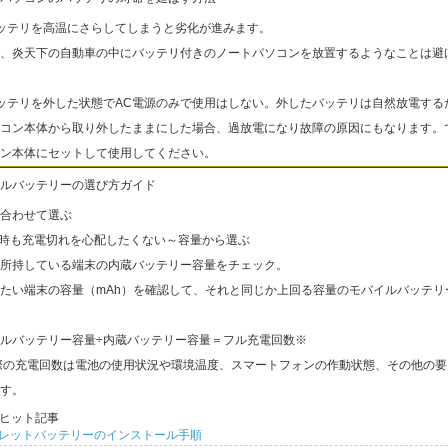
ッテリを高温にさらしてしまうと劣化が進みます。
、炎天下の自動車の中にバッテリ付きのノートパソコンを放置するようなことは避
ッテリを外した状態でAC電源のみで使用はしない。外したバッテリは自然放電する
コン本体から取り外したままにした場合、過放電になり故障の原因にもなります。
ン本体にセットして使用してください。
ルバッテリーの選び方ガイド
合わせて選ぶ
出時も充電切れを心配したくない～容量から選ぶ
所持している端末の内蔵バッテリー容量をチェック。
たい端末の容量（mAh）を確認して、それと同じか上回る容量のモバイルバッテリ
ルバッテリー容量÷内蔵バッテリー容量＝フル充電回数※
際の充電回数は電池の使用状況や環境温度、スマートフォンの作動状態、その他の要
す。
ヒット記事
レットバッテリーのインストール手順