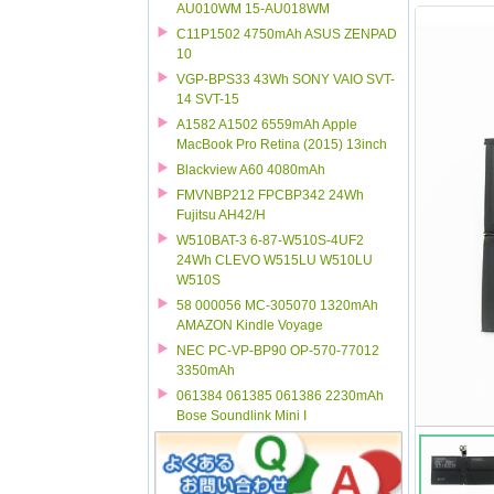
AU010WM 15-AU018WM
C11P1502 4750mAh ASUS ZENPAD
10
VGP-BPS33 43Wh SONY VAIO SVT-
14 SVT-15
A1582 A1502 6559mAh Apple
MacBook Pro Retina (2015) 13inch
Blackview A60 4080mAh
FMVNBP212 FPCBP342 24Wh
Fujitsu AH42/H
W510BAT-3 6-87-W510S-4UF2
24Wh CLEVO W515LU W510LU
W510S
58 000056 MC-305070 1320mAh
AMAZON Kindle Voyage
NEC PC-VP-BP90 OP-570-77012
3350mAh
061384 061385 061386 2230mAh
Bose Soundlink Mini I