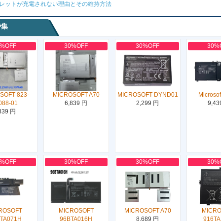
レットが充電されない理由とその維持方法
特集
0%OFF
30%OFF
30%OFF
30%
SOFT 823-
MICROSOFT A70
MICROSOFT DYND01
Microso
088-01
6,839 円
2,299 円
9,43
839 円
0%OFF
30%OFF
30%OFF
30%
ROSOFT
MICROSOFT
MICROSOFT A70
MICR
TA071H
96BTA016H
8,689 円
916T