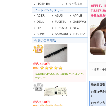
TOSHIBA
もっと見る≫
ノートPCバッテリー
ACER
ASUS
APPLE
DELL
FUJITSU
GATEWAY
HP
LENOVO
NEC
SONY
SAMSUNG
TOSHIBA
今週の目玉商品
税込:7,190円
（送料・手
TOSHIBA PA5212U-1BRS パソコン バ
ッテリー
発送日目安 
お届け予定
:
税込:6,840円
お支払い方