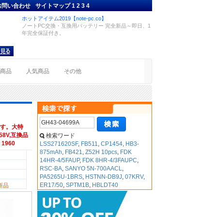
お問い合わせ
サイトマップ
1
2
3
4
ホットアイテム2019【note-pc.co】
ノートPC交換・互換用バッテリー 完全新品～即日、1
年完全保証付き。
着商品
人気商品
その他
す。大特
58V,互換品
検索ワード
 1960
LSS271620SF
,
FB511
,
CP1454
,
HB3-
875mAh
,
FB421
,
Z52H 10pcs
,
FDK
14HR-4/5FAUP
,
FDK 8HR-4/3FAUPC
,
RSC-BA
,
SANYO 5N-700AACL
,
PA5265U-1BRS
,
HSTNN-DB9J
,
07KRV
,
ER17/50
,
SPTM1B
,
HBLDT40
新品