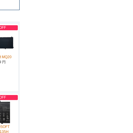
OFF
ft MQ20
9 円
OFF
OSOFT
A135H