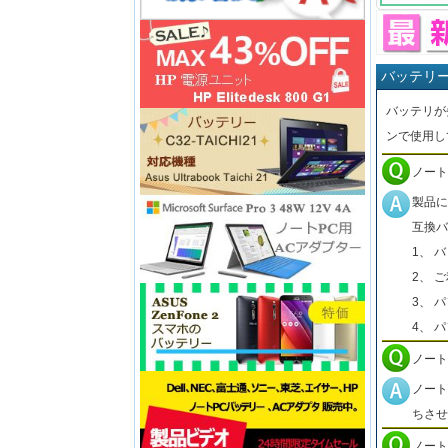
バッテリ
バッテリが
ンで使用し
ノート
製品に
互換バ
1、 
2、 
3、 
4、 
ノート
ノート
ちさせ
ノート