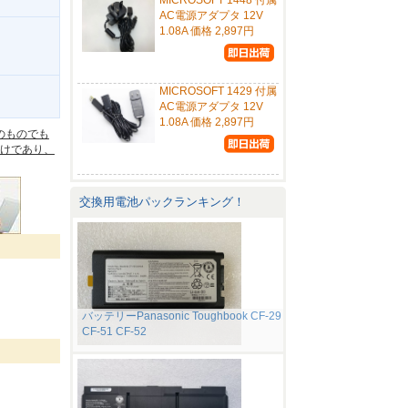
MICROSOFT 1448 付属
AC電源アダプタ 12V
1.08A 価格 2,897円
MICROSOFT 1429 付属
。
AC電源アダプタ 12V
1.08A 価格 2,897円
のものでも
けであり、
交換用電池パックランキング！
バッテリーPanasonic Toughbook CF-29
CF-51 CF-52