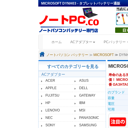
MICROSOFT DYNH03 - タブレットバッテリー通販
(current)
ホーム
ACアダプター
PCバッテリー
ノートパソコン バッテリー
≫
MICROSOFT
≫ DY
MICRO
すべてのカテゴリーを見る
ACアダプター
寿命のある
価！ MICRO
ACER
ASUS
番 GA3HTA0
APPLE
DELL
のブランド
FUJITSU
GATEWAY
容量
HP
IBM
電圧
可用
LENOVO
MSI
NEC
PANASONIC
SONY
SAMSUNG