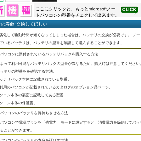
ここにクリックと、もっと
microsoft
ノー
トパソコンの型番をチェクして出来ます。
ーの寿命･交換してほしい
劣化して駆動時間が短くなってしまった場合は、バッテリの交換が必要です。 ノー
ているバッテリは、バッテリの型番を確認して購入することができます。
パソコンに添付されているバッテリパックを購入する方法
よって利用可能なバッテリパックの型番が異なるため、購入時は注意してください
ッテリの型番をを確認する方法。
バッテリパック本体に記載されている型番。
ご利用のパソコンが記載されているカタログのオプション品ページ。
パソコン本体の裏面に記載してある型番
パソコン本体の保証書。
パソコンのバッテリを長持ちさせる方法
パソコンで電源プランを「省電力」モードに設定すると、消費電力を節約してバッ
ることができます。
パソコンのバッテリの寿命を延ばす方法