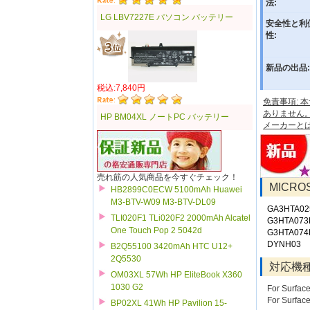
法:
LG LBV7227E パソコン バッテリー
安全性と利
性:
新品の出品:
税込:7,840円
免責事項:
ありません
HP BM04XL ノートPC バッテリー
メーカーと
売れ筋の人気商品を今すぐチェック！
MICR
HB2899C0ECW 5100mAh Huawei
M3-BTV-W09 M3-BTV-DL09
GA3HTA02
TLI020F1 TLi020F2 2000mAh Alcatel
G3HTA073
One Touch Pop 2 5042d
G3HTA074
DYNH03
B2Q55100 3420mAh HTC U12+
2Q5530
対応機
OM03XL 57Wh HP EliteBook X360
1030 G2
For Surfac
For Surface
BP02XL 41Wh HP Pavilion 15-