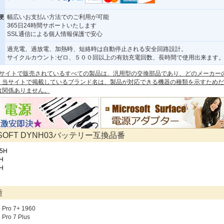
便
幅広いお支払い方法でのご利用が可能
365日24時間サポートいたします
SSL通信による個人情報保護で安心
過充電、過放電、加熱時、短絡時は自動停止される安全回路設計。
サイクルカウント:ゼロ、５００回以上の有効充電回数、長時間で使用出来ます
 本サイトで販売されているすべての製品は、汎用型の交換部品であり、どのメーカー
。当サイトで掲載しているブランド名は、製品が対応できる機器の種類を示すためだ
は関係ありません。
OSOFT DYNH03バッテリー互換品番
5H
H
H
種
e Pro 7+ 1960
 Pro 7 Plus