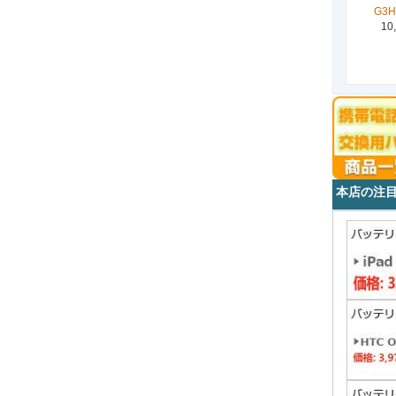
G3H
10
本店の注