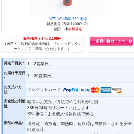
MFD W14500-750 電池
製品番号 25KK1400O_Oth
全国一律
無料発送
販売価格
3,141
2,199円
（送料・手数料の合計金額は、「ショッピングカ
ート」にてご確認いただけます。）
発送日目安 :
1～2営業日。
お届け予定日
7～20営業日。
:
お支払い方
クレジットカード:
法:
安全性と利便
幅広いお支払い方法でのご利用が可能
性:
365日24時間サポートいたします
SSL通信による個人情報保護で安心
新品の出品:
過充電、過放電、加熱時、短絡時は自動停止される安全
回路設計。