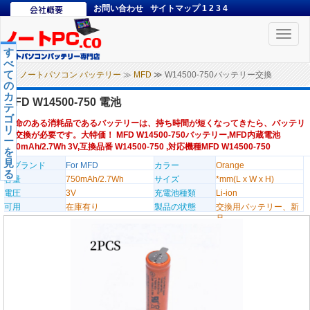
お問い合わせ
サイトマップ
1
2
3
4
Toggle
naviga
す
べ
て
ノートパソコン バッテリー
≫
MFD
≫ W14500-750バッテリー交換
の
カ
MFD W14500-750 電池
テ
ゴ
寿命のある消耗品であるバッテリーは、持ち時間が短くなってきたら、バッテリ
リ
ー交換が必要です。大特価！ MFD W14500-750バッテリー,MFD内蔵電池
ー
750mAh/2.7Wh 3V,互換品番 W14500-750 ,対応機種MFD W14500-750
を
見
のブランド
For MFD
カラー
Orange
る
容量
750mAh/2.7Wh
サイズ
*mm(L x W x H)
電圧
3V
充電池種類
Li-ion
可用
在庫有り
製品の状態
交換用バッテリー、新
品