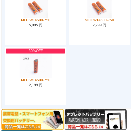
MFD W14500-750
MFD W14500-750
5,995 円
2,299 円
30%OFF
MFD W14500-750
2,199 円