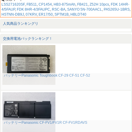
LSS271620SF
,
FB511
,
CP1454
,
HB3-875mAh
,
FB421
,
Z52H 10pcs
,
FDK 14HR-
4/5FAUP
,
FDK 8HR-4/3FAUPC
,
RSC-BA
,
SANYO 5N-700AACL
,
PA5265U-1BRS
,
HSTNN-DB9J
,
07KRV
,
ER17/50
,
SPTM1B
,
HBLDT40
人気商品ランキングリ
交換用電池パックランキング！
バッテリーPanasonic Toughbook CF-29 CF-51 CF-52
バッテリーPanasonic CF-FV1/FV1R CF-FV1RDAVS