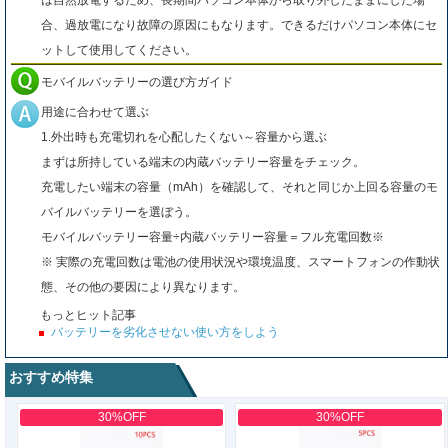
は自然放電するため、長期間パソコン本体から取り外したままにした場
合、過放電になり故障の原因にもなります。できるだけパソコン本体にセ
ットして使用してください。
モバイルバッテリーの選び方ガイド
用途に合わせて選ぶ
1.外出時も充電切れを心配したくない～容量から選ぶ
まずは所持している端末の内蔵バッテリー容量をチェック。
充電したい端末の容量（mAh）を確認して、それと同じか上回る容量のモ
バイルバッテリーを選ぼう。
モバイルバッテリー容量÷内蔵バッテリー容量＝フル充電回数※
※ 実際の充電回数は電池の使用状況や環境温度、スマートフォンの作動状
態、その他の要因により異なります。
もっとヒット記事
バッテリーを劣化させない使い方をしよう
おすすめ特集
30%OFF
30%OFF