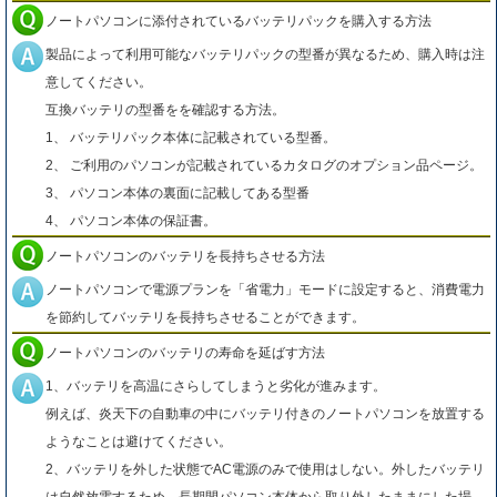
ノートパソコンに添付されているバッテリパックを購入する方法
製品によって利用可能なバッテリパックの型番が異なるため、購入時は注
意してください。
互換バッテリの型番をを確認する方法。
1、 バッテリパック本体に記載されている型番。
2、 ご利用のパソコンが記載されているカタログのオプション品ページ。
3、 パソコン本体の裏面に記載してある型番
4、 パソコン本体の保証書。
ノートパソコンのバッテリを長持ちさせる方法
ノートパソコンで電源プランを「省電力」モードに設定すると、消費電力
を節約してバッテリを長持ちさせることができます。
ノートパソコンのバッテリの寿命を延ばす方法
1、バッテリを高温にさらしてしまうと劣化が進みます。
例えば、炎天下の自動車の中にバッテリ付きのノートパソコンを放置する
ようなことは避けてください。
2、バッテリを外した状態でAC電源のみで使用はしない。外したバッテリ