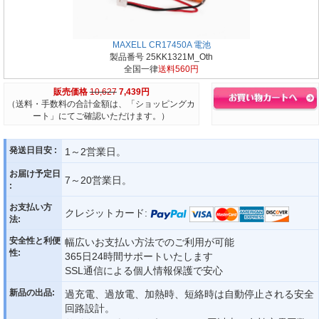
MAXELL CR17450A 電池
製品番号 25KK1321M_Oth
全国一律
送料560円
販売価格
10,627
7,439円
（送料・手数料の合計金額は、「ショッピングカ
ート」にてご確認いただけます。）
発送日目安 :
1～2営業日。
お届け予定日
7～20営業日。
:
お支払い方
クレジットカード:
法:
安全性と利便
幅広いお支払い方法でのご利用が可能
性:
365日24時間サポートいたします
SSL通信による個人情報保護で安心
新品の出品:
過充電、過放電、加熱時、短絡時は自動停止される安全
回路設計。