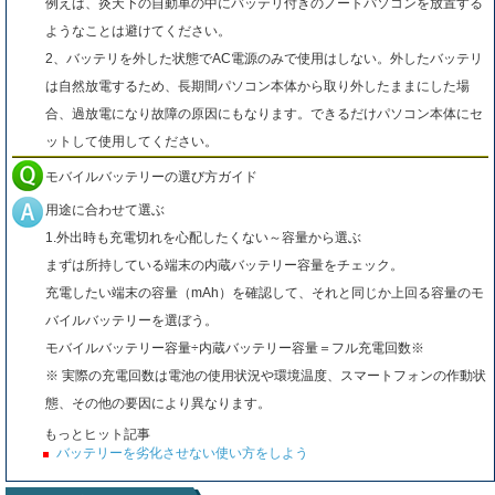
例えば、炎天下の自動車の中にバッテリ付きのノートパソコンを放置する
ようなことは避けてください。
2、バッテリを外した状態でAC電源のみで使用はしない。外したバッテリ
は自然放電するため、長期間パソコン本体から取り外したままにした場
合、過放電になり故障の原因にもなります。できるだけパソコン本体にセ
ットして使用してください。
モバイルバッテリーの選び方ガイド
用途に合わせて選ぶ
1.外出時も充電切れを心配したくない～容量から選ぶ
まずは所持している端末の内蔵バッテリー容量をチェック。
充電したい端末の容量（mAh）を確認して、それと同じか上回る容量のモ
バイルバッテリーを選ぼう。
モバイルバッテリー容量÷内蔵バッテリー容量＝フル充電回数※
※ 実際の充電回数は電池の使用状況や環境温度、スマートフォンの作動状
態、その他の要因により異なります。
もっとヒット記事
バッテリーを劣化させない使い方をしよう