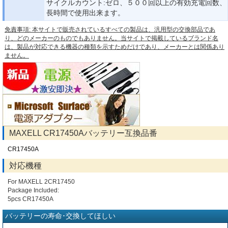
サイクルカウント:ゼロ、５００回以上の有効充電回数、
長時間で使用出来ます。
免責事項: 本サイトで販売されているすべての製品は、汎用型の交換部品であ
り、どのメーカーのものでもありません。当サイトで掲載しているブランド名
は、製品が対応できる機器の種類を示すためだけであり、メーカーとは関係あり
ません。
MAXELL CR17450Aバッテリー互換品番
CR17450A
対応機種
For MAXELL 2CR17450
Package Included:
5pcs CR17450A
バッテリーの寿命･交換してほしい