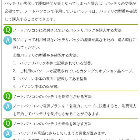
バッテリが劣化して駆動時間が短くなってしまった場合は、バッテリの交換が
必要です。 ノートパソコンで使用しているバッテリは、バッテリの型番を確認
して購入することができます。
ノートパソコンに添付されているバッテリパックを購入する方法
製品によって利用可能なバッテリパックの型番が異なるため、購入時は注
意してください。
互換バッテリの型番をを確認する方法。
1、 バッテリパック本体に記載されている型番。
2、 ご利用のパソコンが記載されているカタログのオプション品ページ。
3、 パソコン本体の裏面に記載してある型番
4、 パソコン本体の保証書。
ノートパソコンのバッテリを長持ちさせる方法
ノートパソコンで電源プランを「省電力」モードに設定すると、消費電力
を節約してバッテリを長持ちさせることができます。
ノートパソコンのバッテリの寿命を延ばす方法
1、バッテリを高温にさらしてしまうと劣化が進みます。