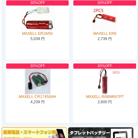
30%OFF
30%OFF
MAXELL ER18/50
MAXELL ER6
5,039 円
2,739 円
30%OFF
30%OFF
MAXELL CR17450AH
MAXELL R6BWK67PT
4,239 円
2,600 円