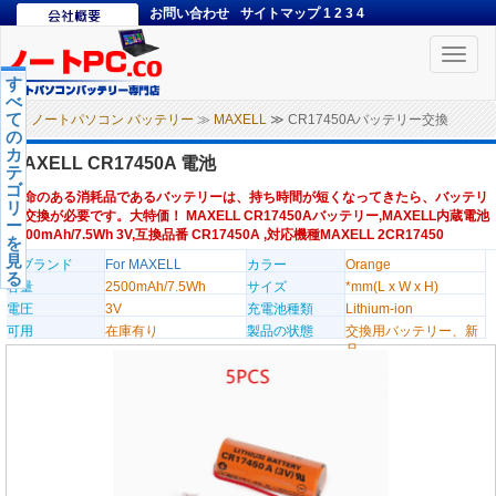
お問い合わせ
サイトマップ
1
2
3
4
Toggle
naviga
す
べ
て
ノートパソコン バッテリー
≫
MAXELL
≫ CR17450Aバッテリー交換
の
カ
MAXELL CR17450A 電池
テ
ゴ
寿命のある消耗品であるバッテリーは、持ち時間が短くなってきたら、バッテリ
リ
ー交換が必要です。大特価！ MAXELL CR17450Aバッテリー,MAXELL内蔵電池
ー
2500mAh/7.5Wh 3V,互換品番 CR17450A ,対応機種MAXELL 2CR17450
を
見
のブランド
For MAXELL
カラー
Orange
る
容量
2500mAh/7.5Wh
サイズ
*mm(L x W x H)
電圧
3V
充電池種類
Lithium-ion
可用
在庫有り
製品の状態
交換用バッテリー、新
品