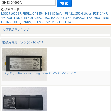
検索ワード
LSS271620SF
,
FB511
,
CP1454
,
HB3-875mAh
,
FB421
,
Z52H 10pcs
,
FDK 14HR-
4/5FAUP
,
FDK 8HR-4/3FAUPC
,
RSC-BA
,
SANYO 5N-700AACL
,
PA5265U-1BRS
,
HSTNN-DB9J
,
07KRV
,
ER17/50
,
SPTM1B
,
HBLDT40
人気商品ランキングリ
交換用電池パックランキング！
バッテリーPanasonic Toughbook CF-29 CF-51 CF-52