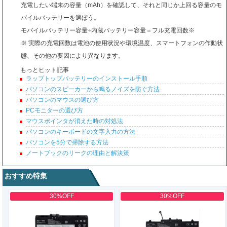
充電したい端末の容量（mAh）を確認して、それと同じか上回る容量のモ
バイルバッテリーを選ぼう。
モバイルバッテリー容量÷内蔵バッテリー容量＝フル充電回数※
※ 実際の充電回数は電池の使用状況や環境温度、スマートフォンの作動状
態、その他の要因により異なります。
もっとヒット記事
ラップトップバッテリーのインストール手順
パソコンのスピーカーから鳴るノイズを防ぐ方法
パソコンのマウスの選び方
PCモニターの選び方
マウスポインタが消えた時の対処法
パソコンのキーボードの文字入力の方法
パソコンを5分で掃除する方法
ノートブックのリークの理由と解決策
おすすめ特集
30%OFF
30%OFF