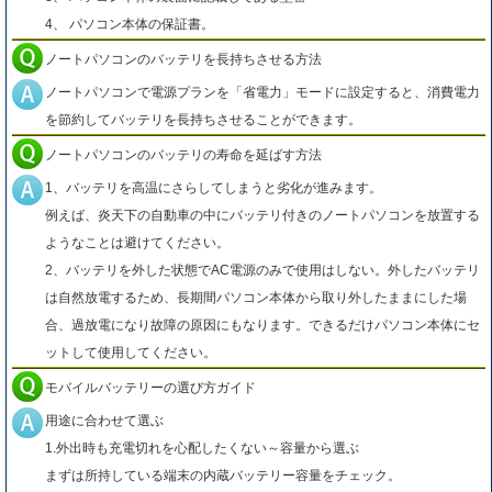
4、 パソコン本体の保証書。
ノートパソコンのバッテリを長持ちさせる方法
ノートパソコンで電源プランを「省電力」モードに設定すると、消費電力
を節約してバッテリを長持ちさせることができます。
ノートパソコンのバッテリの寿命を延ばす方法
1、バッテリを高温にさらしてしまうと劣化が進みます。
例えば、炎天下の自動車の中にバッテリ付きのノートパソコンを放置する
ようなことは避けてください。
2、バッテリを外した状態でAC電源のみで使用はしない。外したバッテリ
は自然放電するため、長期間パソコン本体から取り外したままにした場
合、過放電になり故障の原因にもなります。できるだけパソコン本体にセ
ットして使用してください。
モバイルバッテリーの選び方ガイド
用途に合わせて選ぶ
1.外出時も充電切れを心配したくない～容量から選ぶ
まずは所持している端末の内蔵バッテリー容量をチェック。