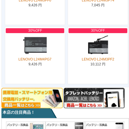
LENOVO L24M3PF0
LENOVO L24M3P74
9,426 円
7,045 円
30%OFF
30%OFF
LENOVO L24M4PG7
LENOVO L24M3PF2
9,426 円
10,112 円
本店の注目商品！