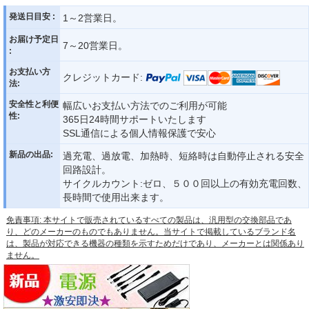
発送日目安 :
1～2営業日。
お届け予定日
7～20営業日。
:
お支払い方
クレジットカード:
法:
安全性と利便
幅広いお支払い方法でのご利用が可能
性:
365日24時間サポートいたします
SSL通信による個人情報保護で安心
新品の出品:
過充電、過放電、加熱時、短絡時は自動停止される安全
回路設計。
サイクルカウント:ゼロ、５００回以上の有効充電回数、
長時間で使用出来ます。
免責事項: 本サイトで販売されているすべての製品は、汎用型の交換部品であ
り、どのメーカーのものでもありません。当サイトで掲載しているブランド名
は、製品が対応できる機器の種類を示すためだけであり、メーカーとは関係あり
ません。