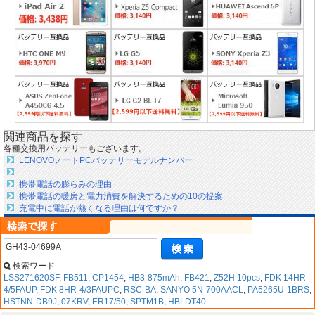
関連商品を探す
各種交換用バッテリーもございます。
LENOVOノートPCバッテリーモデルナンバー
携帯電話の膨らみの理由
携帯電話の暖房と電力消費を解決するための10の提案
充電中に電話が熱くなる理由は何ですか？
検索ワード
LSS271620SF
,
FB511
,
CP1454
,
HB3-875mAh
,
FB421
,
Z52H 10pcs
,
FDK 14HR-
4/5FAUP
,
FDK 8HR-4/3FAUPC
,
RSC-BA
,
SANYO 5N-700AACL
,
PA5265U-1BRS
,
HSTNN-DB9J
,
07KRV
,
ER17/50
,
SPTM1B
,
HBLDT40