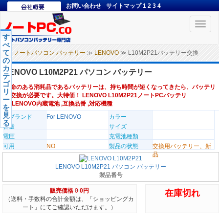
お問い合わせ
サイトマップ
1
2
3
4
Toggle
naviga
す
べ
て
ノートパソコン バッテリー
≫
LENOVO
≫ L10M2P21バッテリー交換
の
カ
LENOVO L10M2P21 パソコン バッテリー
テ
ゴ
寿命のある消耗品であるバッテリーは、持ち時間が短くなってきたら、バッテリ
リ
ー交換が必要です。大特価！ LENOVO L10M2P21ノートPCバッテリ
ー
ー,LENOVO内蔵電池 ,互換品番 ,対応機種
を
見
のブランド
For LENOVO
カラー
る
容量
サイズ
電圧
充電池種類
可用
NO
製品の状態
交換用バッテリー、新
品
LENOVO L10M2P21 パソコン バッテリー
製品番号
販売価格
0
0円
在庫切れ
（送料・手数料の合計金額は、「ショッピングカ
ート」にてご確認いただけます。）