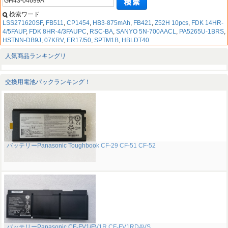
検索ワード
LSS271620SF
,
FB511
,
CP1454
,
HB3-875mAh
,
FB421
,
Z52H 10pcs
,
FDK 14HR-
4/5FAUP
,
FDK 8HR-4/3FAUPC
,
RSC-BA
,
SANYO 5N-700AACL
,
PA5265U-1BRS
,
HSTNN-DB9J
,
07KRV
,
ER17/50
,
SPTM1B
,
HBLDT40
人気商品ランキングリ
交換用電池パックランキング！
バッテリーPanasonic Toughbook CF-29 CF-51 CF-52
バッテリーPanasonic CF-FV1/FV1R CF-FV1RDAVS