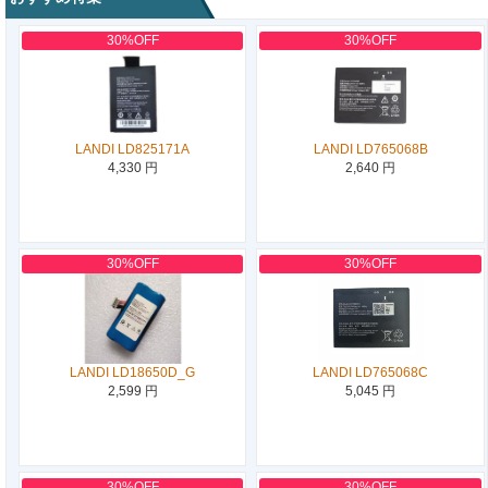
30%OFF
30%OFF
LANDI LD825171A
LANDI LD765068B
4,330 円
2,640 円
30%OFF
30%OFF
LANDI LD18650D_G
LANDI LD765068C
2,599 円
5,045 円
30%OFF
30%OFF