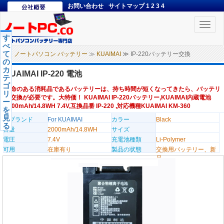
お問い合わせ
サイトマップ
1
2
3
4
Toggle
naviga
す
べ
て
ノートパソコン バッテリー
≫
KUAIMAI
≫ IP-220バッテリー交換
の
カ
KUAIMAI IP-220 電池
テ
ゴ
寿命のある消耗品であるバッテリーは、持ち時間が短くなってきたら、バッテリ
リ
ー交換が必要です。大特価！ KUAIMAI IP-220バッテリー,KUAIMAI内蔵電池
ー
2000mAh/14.8WH 7.4V,互換品番 IP-220 ,対応機種KUAIMAI KM-360
を
見
のブランド
For KUAIMAI
カラー
Black
る
容量
2000mAh/14.8WH
サイズ
電圧
7.4V
充電池種類
Li-Polymer
可用
在庫有り
製品の状態
交換用バッテリー、新
品