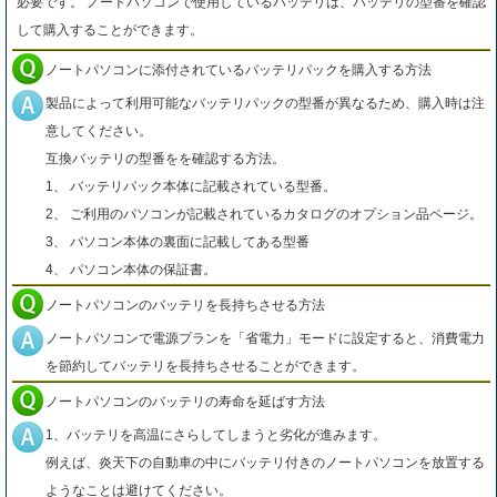
必要です。 ノートパソコンで使用しているバッテリは、バッテリの型番を確認
して購入することができます。
ノートパソコンに添付されているバッテリパックを購入する方法
製品によって利用可能なバッテリパックの型番が異なるため、購入時は注
意してください。
互換バッテリの型番をを確認する方法。
1、 バッテリパック本体に記載されている型番。
2、 ご利用のパソコンが記載されているカタログのオプション品ページ。
3、 パソコン本体の裏面に記載してある型番
4、 パソコン本体の保証書。
ノートパソコンのバッテリを長持ちさせる方法
ノートパソコンで電源プランを「省電力」モードに設定すると、消費電力
を節約してバッテリを長持ちさせることができます。
ノートパソコンのバッテリの寿命を延ばす方法
1、バッテリを高温にさらしてしまうと劣化が進みます。
例えば、炎天下の自動車の中にバッテリ付きのノートパソコンを放置する
ようなことは避けてください。