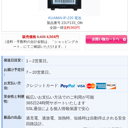
KUAIMAI IP-220 電池
製品番号 22LF133_Oth
全国一律
送料360円
販売価格
6,435
4,504円
（送料・手数料の合計金額は、「ショッピングカ
ート」にてご確認いただけます。）
発送日目安 :
1～2営業日。
お届け予定日
7～20営業日。
:
お支払い方
クレジットカード:
法:
安全性と利便
幅広いお支払い方法でのご利用が可能
性:
365日24時間サポートいたします
SSL通信による個人情報保護で安心
新品の出品:
過充電、過放電、加熱時、短絡時は自動停止される安全
回路設計。