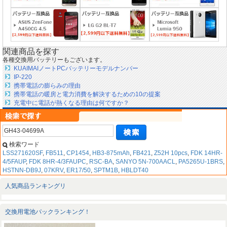
関連商品を探す
各種交換用バッテリーもございます。
KUAIMAIノートPCバッテリーモデルナンバー
IP-220
携帯電話の膨らみの理由
携帯電話の暖房と電力消費を解決するための10の提案
充電中に電話が熱くなる理由は何ですか？
検索ワード
LSS271620SF
,
FB511
,
CP1454
,
HB3-875mAh
,
FB421
,
Z52H 10pcs
,
FDK 14HR-
4/5FAUP
,
FDK 8HR-4/3FAUPC
,
RSC-BA
,
SANYO 5N-700AACL
,
PA5265U-1BRS
,
HSTNN-DB9J
,
07KRV
,
ER17/50
,
SPTM1B
,
HBLDT40
人気商品ランキングリ
交換用電池パックランキング！