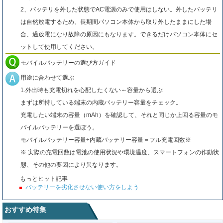
2、バッテリを外した状態でAC電源のみで使用はしない。外したバッテリ
は自然放電するため、長期間パソコン本体から取り外したままにした場
合、過放電になり故障の原因にもなります。できるだけパソコン本体にセ
ットして使用してください。
モバイルバッテリーの選び方ガイド
用途に合わせて選ぶ
1.外出時も充電切れを心配したくない～容量から選ぶ
まずは所持している端末の内蔵バッテリー容量をチェック。
充電したい端末の容量（mAh）を確認して、それと同じか上回る容量のモ
バイルバッテリーを選ぼう。
モバイルバッテリー容量÷内蔵バッテリー容量＝フル充電回数※
※ 実際の充電回数は電池の使用状況や環境温度、スマートフォンの作動状
態、その他の要因により異なります。
もっとヒット記事
バッテリーを劣化させない使い方をしよう
おすすめ特集