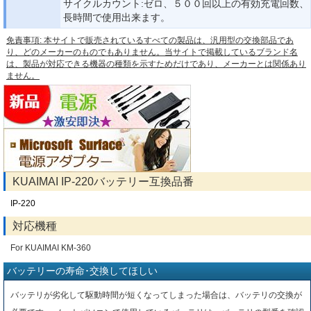
サイクルカウント:ゼロ、５００回以上の有効充電回数、
長時間で使用出来ます。
免責事項: 本サイトで販売されているすべての製品は、汎用型の交換部品であ
り、どのメーカーのものでもありません。当サイトで掲載しているブランド名
は、製品が対応できる機器の種類を示すためだけであり、メーカーとは関係あり
ません。
KUAIMAI IP-220バッテリー互換品番
IP-220
対応機種
For KUAIMAI KM-360
バッテリーの寿命･交換してほしい
バッテリが劣化して駆動時間が短くなってしまった場合は、バッテリの交換が