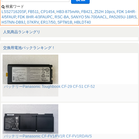
検索ワード
LSS271620SF
,
FB511
,
CP1454
,
HB3-875mAh
,
FB421
,
Z52H 10pcs
,
FDK 14HR-
4/5FAUP
,
FDK 8HR-4/3FAUPC
,
RSC-BA
,
SANYO 5N-700AACL
,
PA5265U-1BRS
,
HSTNN-DB9J
,
07KRV
,
ER17/50
,
SPTM1B
,
HBLDT40
人気商品ランキングリ
交換用電池パックランキング！
バッテリーPanasonic Toughbook CF-29 CF-51 CF-52
バッテリーPanasonic CF-FV1/FV1R CF-FV1RDAVS