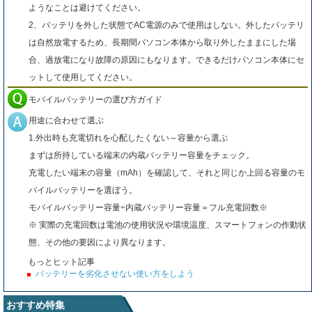
ようなことは避けてください。
2、バッテリを外した状態でAC電源のみで使用はしない。外したバッテリ
は自然放電するため、長期間パソコン本体から取り外したままにした場
合、過放電になり故障の原因にもなります。できるだけパソコン本体にセ
ットして使用してください。
モバイルバッテリーの選び方ガイド
用途に合わせて選ぶ
1.外出時も充電切れを心配したくない～容量から選ぶ
まずは所持している端末の内蔵バッテリー容量をチェック。
充電したい端末の容量（mAh）を確認して、それと同じか上回る容量のモ
バイルバッテリーを選ぼう。
モバイルバッテリー容量÷内蔵バッテリー容量＝フル充電回数※
※ 実際の充電回数は電池の使用状況や環境温度、スマートフォンの作動状
態、その他の要因により異なります。
もっとヒット記事
バッテリーを劣化させない使い方をしよう
おすすめ特集