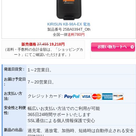
KIRISUN KB-98A-EX 電池
製品番号 25BA0394T_Oth
全国一律
送料780円
販売価格
27,455
19,218円
（送料・手数料の合計金額は、「ショッピングカ
ート」にてご確認いただけます。）
発送日目安 :
1～2営業日。
お届け予定日
7～20営業日。
:
お支払い方
クレジットカード:
法:
安全性と利便
幅広いお支払い方法でのご利用が可能
性:
365日24時間サポートいたします
SSL通信による個人情報保護で安心
新品の出品:
過充電、過放電、加熱時、短絡時は自動停止される安全