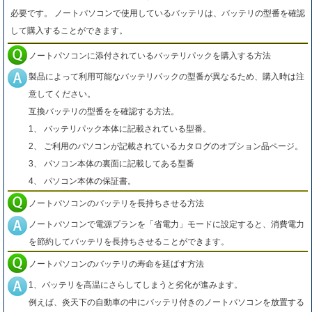
必要です。 ノートパソコンで使用しているバッテリは、バッテリの型番を確認
して購入することができます。
ノートパソコンに添付されているバッテリパックを購入する方法
製品によって利用可能なバッテリパックの型番が異なるため、購入時は注
意してください。
互換バッテリの型番をを確認する方法。
1、 バッテリパック本体に記載されている型番。
2、 ご利用のパソコンが記載されているカタログのオプション品ページ。
3、 パソコン本体の裏面に記載してある型番
4、 パソコン本体の保証書。
ノートパソコンのバッテリを長持ちさせる方法
ノートパソコンで電源プランを「省電力」モードに設定すると、消費電力
を節約してバッテリを長持ちさせることができます。
ノートパソコンのバッテリの寿命を延ばす方法
1、バッテリを高温にさらしてしまうと劣化が進みます。
例えば、炎天下の自動車の中にバッテリ付きのノートパソコンを放置する