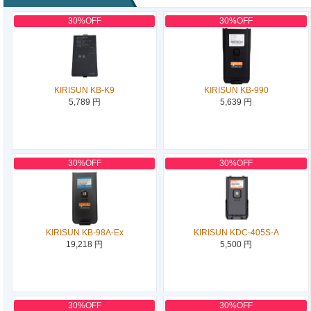
30%OFF
30%OFF
KIRISUN KB-K9
KIRISUN KB-990
5,789 円
5,639 円
30%OFF
30%OFF
KIRISUN KB-98A-Ex
KIRISUN KDC-405S-A
19,218 円
5,500 円
30%OFF
30%OFF