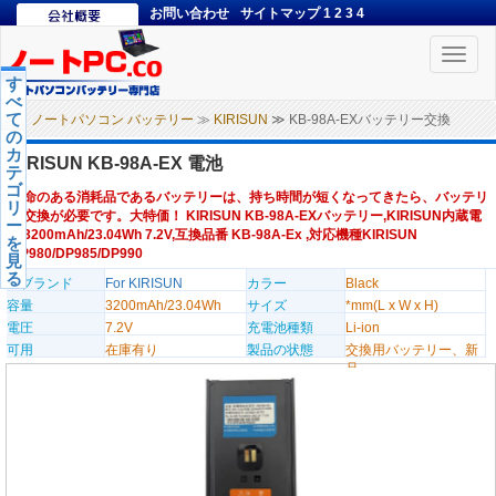
お問い合わせ
サイトマップ
1
2
3
4
Toggle
naviga
す
べ
て
ノートパソコン バッテリー
≫
KIRISUN
≫ KB-98A-EXバッテリー交換
の
カ
KIRISUN KB-98A-EX 電池
テ
ゴ
寿命のある消耗品であるバッテリーは、持ち時間が短くなってきたら、バッテリ
リ
ー交換が必要です。大特価！ KIRISUN KB-98A-EXバッテリー,KIRISUN内蔵電
ー
池3200mAh/23.04Wh 7.2V,互換品番 KB-98A-Ex ,対応機種KIRISUN
を
DP980/DP985/DP990
見
る
のブランド
For KIRISUN
カラー
Black
容量
3200mAh/23.04Wh
サイズ
*mm(L x W x H)
電圧
7.2V
充電池種類
Li-ion
可用
在庫有り
製品の状態
交換用バッテリー、新
品