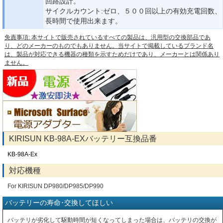
回路設計。
サイクルカウント:ゼロ、５００回以上の有効充電回数、
長時間で使用出来ます。
免責事項: 本サイトで販売されているすべての製品は、汎用型の交換部品であ
り、どのメーカーのものでもありません。当サイトで掲載しているブランド名
は、製品が対応できる機器の種類を示すためだけであり、メーカーとは関係あり
ません。
KIRISUN KB-98A-EXバッテリー互換品番
KB-98A-Ex
対応機種
For KIRISUN DP980/DP985/DP990
バッテリーの寿命･交換してほしい
バッテリが劣化して駆動時間が短くなってしまった場合は、バッテリの交換が