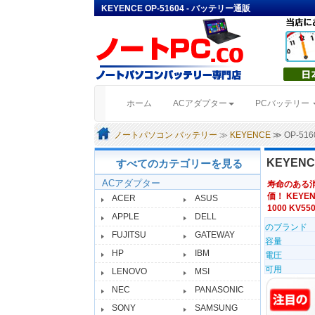
KEYENCE OP-51604 - バッテリー通販
(current)
ホーム
ACアダプター
PCバッテリー
ノートパソコン バッテリー
≫
KEYENCE
≫ OP-5
KEYENC
すべてのカテゴリーを見る
ACアダプター
寿命のある
価！ KEYEN
ACER
ASUS
1000 KV550
APPLE
DELL
のブランド
FUJITSU
GATEWAY
容量
HP
IBM
電圧
可用
LENOVO
MSI
NEC
PANASONIC
SONY
SAMSUNG