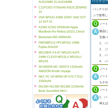
バッテリ
AU010WM 15-AU018WM
C11P1502 4750mAh ASUS ZENPAD
バッテリが
10
ンで使用し
VGP-BPS33 43Wh SONY VAIO SVT-
14 SVT-15
ノート
A1582 A1502 6559mAh Apple
製品に
MacBook Pro Retina (2015) 13inch
互換バ
Blackview A60 4080mAh
FMVNBP212 FPCBP342 24Wh
1、 
Fujitsu AH42/H
2、 
W510BAT-3 6-87-W510S-4UF2
3、 
24Wh CLEVO W515LU W510LU
4、 
W510S
58 000056 MC-305070 1320mAh
ノート
AMAZON Kindle Voyage
ノート
NEC PC-VP-BP90 OP-570-77012
3350mAh
ちさせ
061384 061385 061386 2230mAh
ノート
Bose Soundlink Mini I
1、バ
例えば