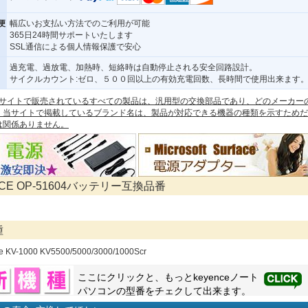
便
幅広いお支払い方法でのご利用が可能
365日24時間サポートいたします
SSL通信による個人情報保護で安心
過充電、過放電、加熱時、短絡時は自動停止される安全回路設計。
サイクルカウント:ゼロ、５００回以上の有効充電回数、長時間で使用出来ます
 本サイトで販売されているすべての製品は、汎用型の交換部品であり、どのメーカー
。当サイトで掲載しているブランド名は、製品が対応できる機器の種類を示すためだ
は関係ありません。
NCE OP-51604バッテリー互換品番
種
ce KV-1000 KV5500/5000/3000/1000Scr
ここにクリックと、もっと
keyence
ノート
パソコンの型番をチェクして出来ます。