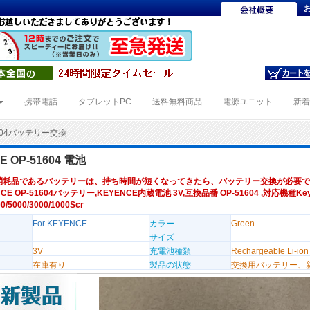
携帯電話
タブレットPC
送料無料商品
電源ユニット
新
1604バッテリー交換
E OP-51604 電池
消耗品であるバッテリーは、持ち時間が短くなってきたら、バッテリー交換が必要で
CE OP-51604バッテリー,KEYENCE内蔵電池 3V,互換品番 OP-51604 ,対応機種Keye
0/5000/3000/1000Scr
For KEYENCE
カラー
Green
サイズ
3V
充電池種類
Rechargeable Li-ion
在庫有り
製品の状態
交換用バッテリー、