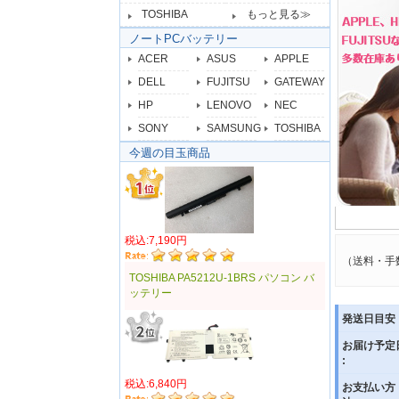
TOSHIBA
もっと見る≫
ノートPCバッテリー
ACER
ASUS
APPLE
DELL
FUJITSU
GATEWAY
HP
LENOVO
NEC
SONY
SAMSUNG
TOSHIBA
今週の目玉商品
税込:7,190円
（送料・手
TOSHIBA PA5212U-1BRS パソコン バ
ッテリー
発送日目安 
お届け予定
:
税込:6,840円
お支払い方