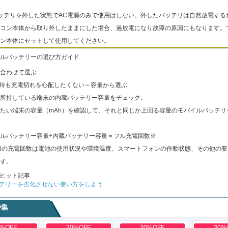
ッテリを外した状態でAC電源のみで使用はしない。外したバッテリは自然放電する
コン本体から取り外したままにした場合、過放電になり故障の原因にもなります。
ン本体にセットして使用してください。
ルバッテリーの選び方ガイド
合わせて選ぶ
出時も充電切れを心配したくない～容量から選ぶ
所持している端末の内蔵バッテリー容量をチェック。
たい端末の容量（mAh）を確認して、それと同じか上回る容量のモバイルバッテリ
ルバッテリー容量÷内蔵バッテリー容量＝フル充電回数※
際の充電回数は電池の使用状況や環境温度、スマートフォンの作動状態、その他の要
す。
ヒット記事
テリーを劣化させない使い方をしよう
特集
0%OFF
30%OFF
30%OFF
30%