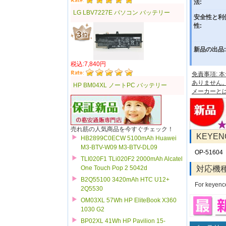
法:
LG LBV7227E パソコン バッテリー
安全性と利
性:
新品の出品:
税込:7,840円
免責事項:
ありません
HP BM04XL ノートPC バッテリー
メーカーと
売れ筋の人気商品を今すぐチェック！
KEYE
HB2899C0ECW 5100mAh Huawei
M3-BTV-W09 M3-BTV-DL09
OP-51604
TLI020F1 TLi020F2 2000mAh Alcatel
対応機
One Touch Pop 2 5042d
B2Q55100 3420mAh HTC U12+
For keyen
2Q5530
OM03XL 57Wh HP EliteBook X360
1030 G2
BP02XL 41Wh HP Pavilion 15-