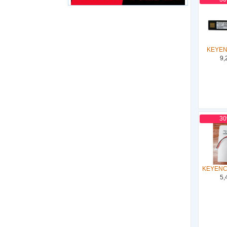
KEYEN
9,
3
KEYENC
5,