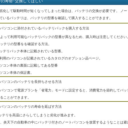
ーの寿命･交換してほしい
劣化して駆動時間が短くなってしまった場合は、バッテリの交換が必要です。 ノー
ているバッテリは、バッテリの型番を確認して購入することができます。
パソコンに添付されているバッテリパックを購入する方法
よって利用可能なバッテリパックの型番が異なるため、購入時は注意してください
ッテリの型番をを確認する方法。
バッテリパック本体に記載されている型番。
ご利用のパソコンが記載されているカタログのオプション品ページ。
パソコン本体の裏面に記載してある型番
パソコン本体の保証書。
パソコンのバッテリを長持ちさせる方法
パソコンで電源プランを「省電力」モードに設定すると、消費電力を節約してバッ
ることができます。
パソコンのバッテリの寿命を延ばす方法
ッテリを高温にさらしてしまうと劣化が進みます。
、炎天下の自動車の中にバッテリ付きのノートパソコンを放置するようなことは避