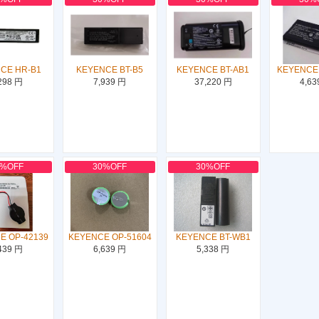
CE HR-B1
KEYENCE BT-B5
KEYENCE BT-AB1
KEYENCE
298 円
7,939 円
37,220 円
4,63
0%OFF
30%OFF
30%OFF
E OP-42139
KEYENCE OP-51604
KEYENCE BT-WB1
439 円
6,639 円
5,338 円