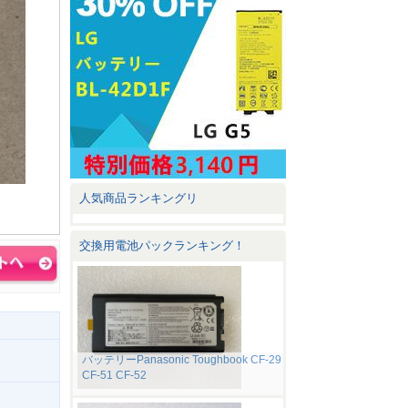
人気商品ランキングリ
交換用電池パックランキング！
バッテリーPanasonic Toughbook CF-29
CF-51 CF-52