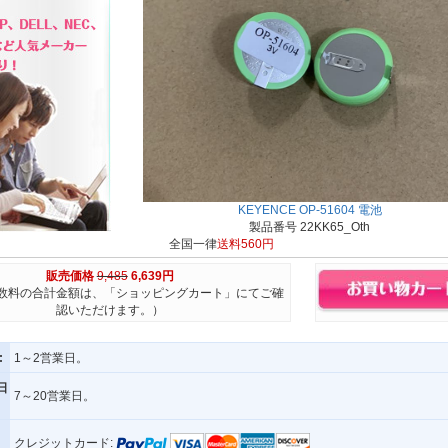
KEYENCE OP-51604 電池
製品番号 22KK65_Oth
全国一律
送料560円
販売価格
9,485
6,639円
数料の合計金額は、「ショッピングカート」にてご確
認いただけます。）
:
1～2営業日。
日
7～20営業日。
クレジットカード: