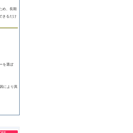
ため、長期
できるだけ
ーを選ぼ
因により異
OFF