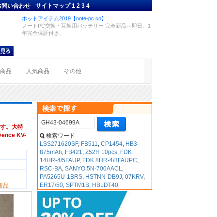
お問い合わせ
サイトマップ
1
2
3
4
ホットアイテム2019【note-pc.co】
ノートPC交換・互換用バッテリー 完全新品～即日、1
年完全保証付き。
着商品
人気商品
その他
す。大特
nce KV-
検索ワード
LSS271620SF
,
FB511
,
CP1454
,
HB3-
875mAh
,
FB421
,
Z52H 10pcs
,
FDK
14HR-4/5FAUP
,
FDK 8HR-4/3FAUPC
,
RSC-BA
,
SANYO 5N-700AACL
,
PA5265U-1BRS
,
HSTNN-DB9J
,
07KRV
,
ER17/50
,
SPTM1B
,
HBLDT40
新品