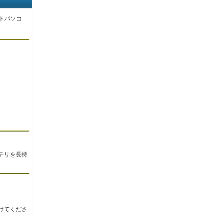
トパソコ
。
テリを長持
けてくださ