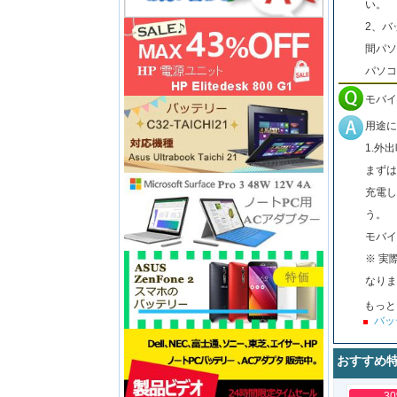
い。
2、バ
間パソ
パソコ
モバイ
用途に
1.外
まずは
充電し
う。
モバイ
※ 実
なりま
もっと
バッ
おすすめ
3